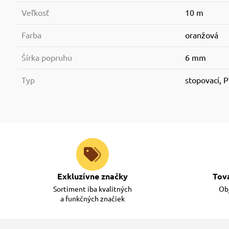
Veľkosť
10 m
Farba
oranžová
Šírka popruhu
6 mm
Typ
stopovací, 
Exkluzívne značky
Tov
Sortiment iba kvalitných
Obj
a funkčných značiek