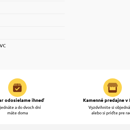
PVC
ar odosielame ihneď
Kamenné predajne v 
ednáte a do dvoch dní
Vyzdvihnite si objedn
máte doma
alebo si príďte pre r