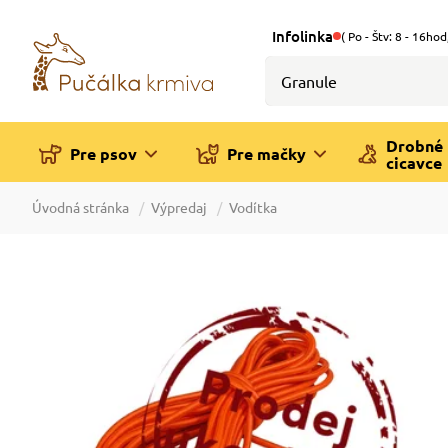
Infolinka
( Po - Štv: 8 - 16hod
Drobné
Pre psov
Pre mačky
cicavce
Úvodná stránka
Výpredaj
Vodítka