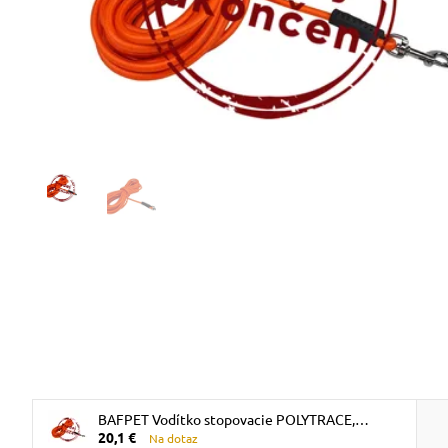
BAFPET Vodítko stopovacie POLYTRACE,
20,1 €
okrúhle - Oranžová
Na dotaz