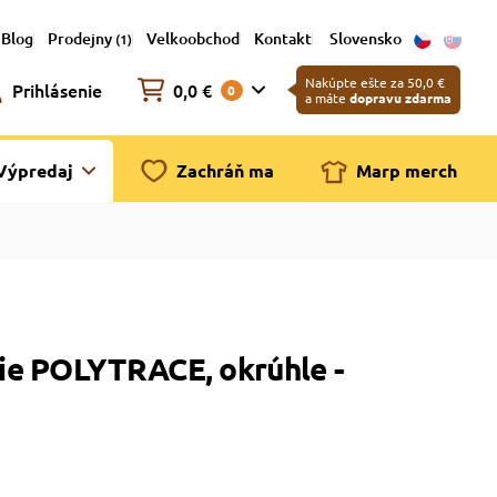
Blog
Prodejny
Velkoobchod
Kontakt
Slovensko
(1)
Nakúpte ešte za 50,0 €
Prihlásenie
0,0 €
0
a máte
dopravu zdarma
Výpredaj
Zachráň ma
Marp merch
ie POLYTRACE, okrúhle -