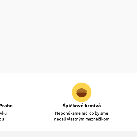
Prahe
Špičkové krmivá
ávku
Neponúkame nič, čo by sme
adu
nedali vlastným maznáčikom