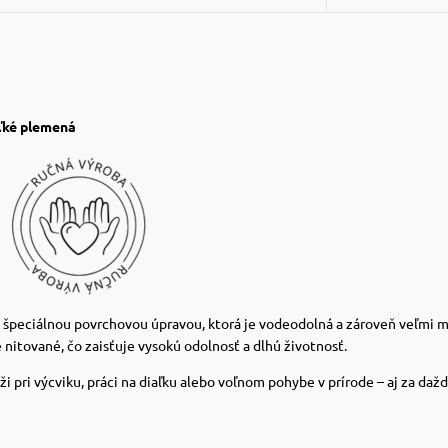
ľké plemená
 špeciálnou povrchovou úpravou, ktorá je vodeodolná a zároveň veľmi m
 nitované, čo zaisťuje vysokú odolnosť a dlhú životnosť.
i pri výcviku, práci na diaľku alebo voľnom pohybe v prírode – aj za daž