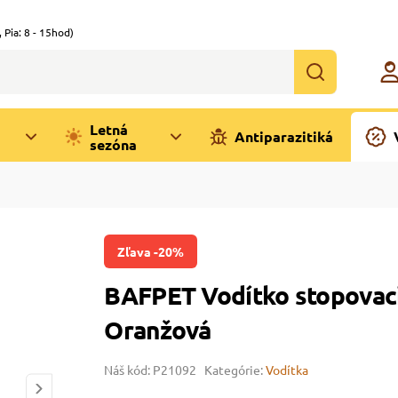
,
Pia: 8 - 15hod)
Letná
Antiparazitiká
sezóna
Zľava -20%
BAFPET Vodítko stopovac
Oranžová
Náš kód: P21092
Kategórie:
Vodítka