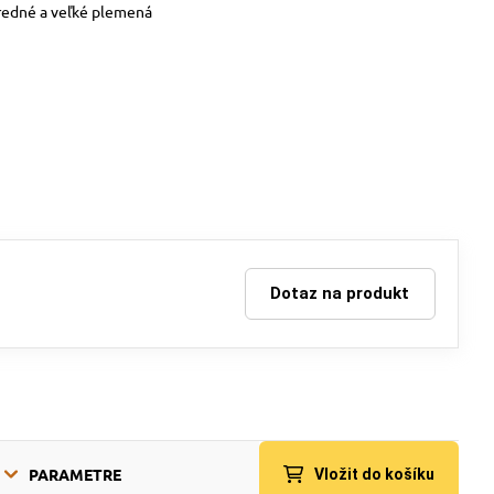
redné a veľké plemená
Dotaz na produkt
PARAMETRE
Vložit do košíku