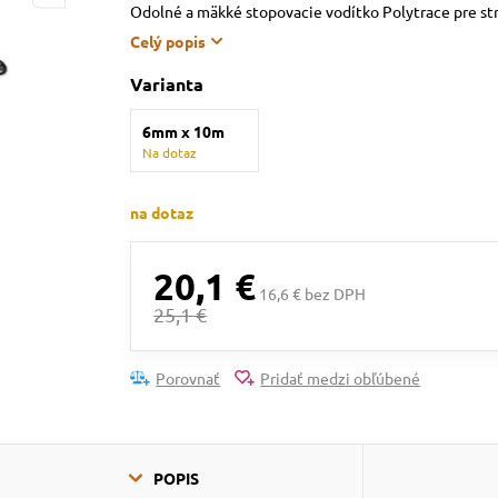
Odolné a mäkké stopovacie vodítko Polytrace pre st
Celý popis
Varianta
6mm x 10m
Na dotaz
na dotaz
20,1 €
16,6 € bez DPH
25,1 €
Porovnať
Pridať medzi obľúbené
POPIS