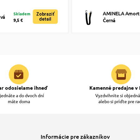
AMINELA Amortiz
Skladem
Zobraziť
ová
detail
Černá
9,5 €
ar odosielame ihneď
Kamenné predajne v 
ednáte a do dvoch dní
Vyzdvihnite si objedn
máte doma
alebo si príďte pre r
Informácie pre zákazníkov