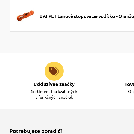
BAFPET Lanové stopovacie vodítko - Oranž
Exkluzívne značky
Tov
Sortiment iba kvalitných
Obj
a funkčných značiek
Potrebujete poradiť?