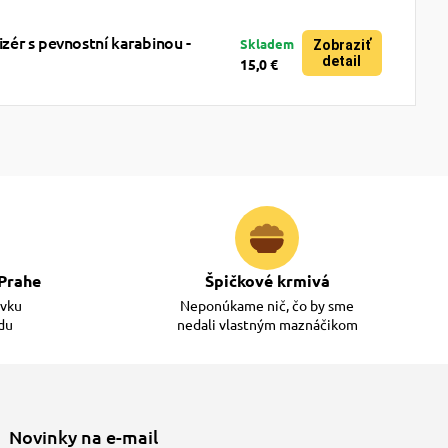
ér s pevnostní karabinou -
Skladem
Zobraziť
detail
15,0 €
Prahe
Špičkové krmivá
ávku
Neponúkame nič, čo by sme
adu
nedali vlastným maznáčikom
Novinky na e-mail