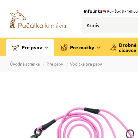
Infolinka
( Po - Štv: 8 - 16hod
Drobné
Pre psov
Pre mačky
cicavce
Úvodná stránka
Pre psov
Vodítka pre psov