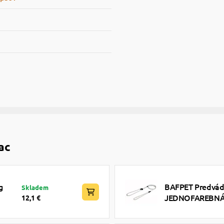
ac
g
BAFPET Predvádz
Skladem
JEDNOFAREBNÁ -
12,1 €