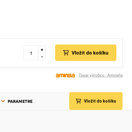
+
Vložit do košíku
-
Tovar výrobcu - Aminela
PARAMETRE
Vložit do košíku