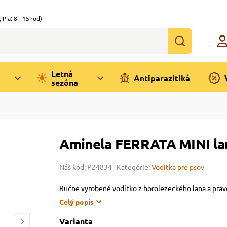
,
Pia: 8 - 15hod)
Letná
Antiparazitiká
sezóna
Aminela FERRATA MINI lan
Náš kód: P24834
Kategórie:
Vodítka pre psov
Ručne vyrobené vodítko z horolezeckého lana a prav
Celý popis
Varianta