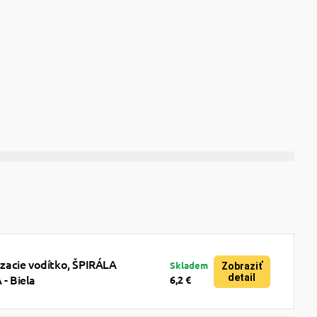
acie vodítko, ŠPIRÁLA
Skladem
Zobraziť
detail
 Biela
6,2 €