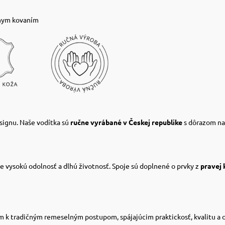
rnym kovaním
signu. Naše vodítka sú
ručne vyrábané v Českej republike
s dôrazom na 
je vysokú odolnosť a dlhú životnosť. Spoje sú doplnené o prvky z
pravej 
om k tradičným remeselným postupom, spájajúcim praktickosť, kvalitu a o