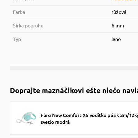
Farba
růžová
Šírka popruhu
6 mm
Typ
lano
Doprajte maznáčikovi ešte niečo navi
Flexi New Comfort XS vodítko pásik 3m/12k
svetlo modrá