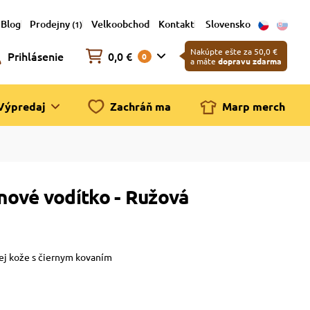
Blog
Prodejny
Velkoobchod
Kontakt
Slovensko
(1)
Nakúpte ešte za 50,0 €
Prihlásenie
0,0 €
0
a máte
dopravu zdarma
Výpredaj
Zachráň ma
Marp merch
ové vodítko - Ružová
ej kože s čiernym kovaním