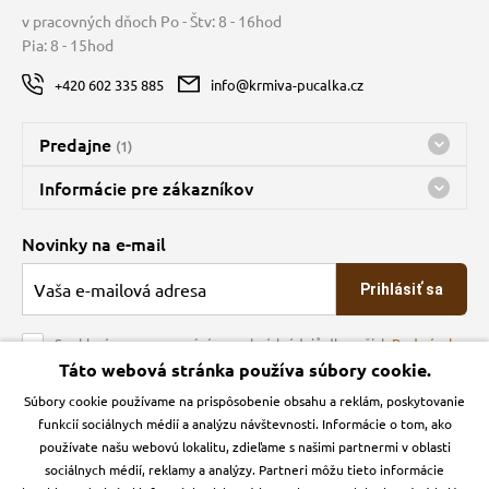
v pracovných dňoch Po - Štv: 8 - 16hod
Pia: 8 - 15hod
+420 602 335 885
info@krmiva-pucalka.cz
Predajne
(1)
Predajňa a sklad Kbely
Informácie pre zákazníkov
Bohužiaľ, momentálne máme zatvorené
Doprava
Novinky na e-mail
O spoločnosti
Prihlásiť sa
Veľkoobchod
Obchodné podmienky
Souhlasím se zpracováním osobních údajů dle našich
Podmínek
ochrany osobních údajů
Táto webová stránka používa súbory cookie.
Kontakt
Súbory cookie používame na prispôsobenie obsahu a reklám, poskytovanie
Krmiva Pučálka na sociálnych sieťach
Podmienky ochrany osobných údajov
funkcií sociálnych médií a analýzu návštevnosti. Informácie o tom, ako
Zásady používanie cookies a Google Analytics
používate našu webovú lokalitu, zdieľame s našimi partnermi v oblasti
Instagran
Facebook
sociálnych médií, reklamy a analýzy. Partneri môžu tieto informácie