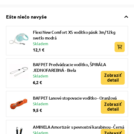
Ešte niečo navyše
Flexi New Comfort XS vodítko pásik 3m/12kg
svetlo modrá
Skladem
12,1 €
BAFPET Predvádzacie vodítko, ŠPIRÁLA
JEDNOFAREBNÁ - Biela
Zobraziť
Skladem
detail
6,2 €
BAFPET Lanové stopovacie vodítko - Oranžová
Skladem
Zobraziť
detail
9,5 €
AMINELA Amortizér s pevnostní karabinou - Černá
Skladem
Zobraziť