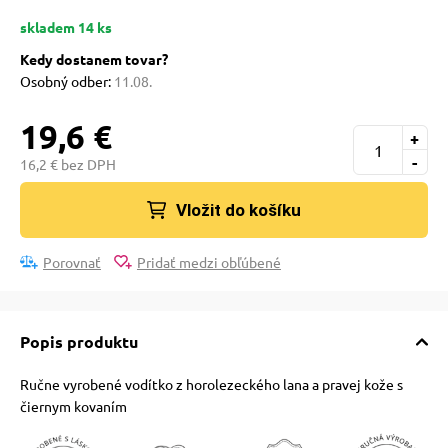
pre mačky
skladem 14 ks
Kedy dostanem tovar?
 pre mačky
Osobný odber:
11.08.
19,6 €
+
ie podložky
-
16,2 € bez DPH
Vložit do košíku
vé poukazy
Porovnať
Pridať medzi obľúbené
Popis produktu
Ručne vyrobené vodítko z horolezeckého lana a pravej kože s
čiernym kovaním