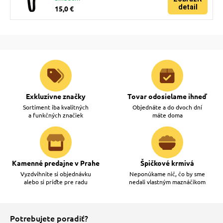
detail
15,0 €
Exkluzívne značky
Tovar odosielame ihneď
Sortiment iba kvalitných
Objednáte a do dvoch dní
a funkčných značiek
máte doma
Kamenné predajne v Prahe
Špičkové krmivá
Vyzdvihnite si objednávku
Neponúkame nič, čo by sme
alebo si príďte pre radu
nedali vlastným maznáčikom
Potrebujete poradiť?