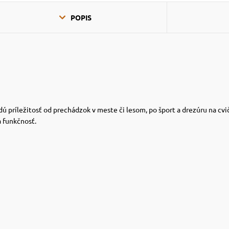
POPIS
dú príležitosť od prechádzok v meste či lesom, po šport a drezúru na cv
a funkčnosť.