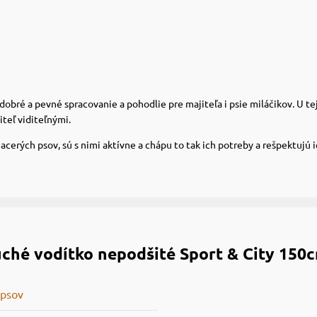
obré a pevné spracovanie a pohodlie pre majiteľa i psie miláčikov. U te
teľ viditeľnými.
acerých psov, sú s nimi aktívne a chápu to tak ich potreby a rešpektujú i
ché vodítko nepodšité Sport & City 150
 psov