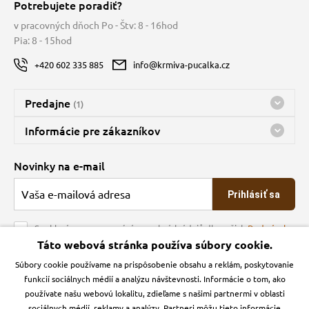
Potrebujete poradiť?
v pracovných dňoch Po - Štv: 8 - 16hod
Pia: 8 - 15hod
+420 602 335 885
info@krmiva-pucalka.cz
Predajne
(1)
Predajňa a sklad Kbely
Informácie pre zákazníkov
Bohužiaľ, momentálne máme zatvorené
Doprava
Novinky na e-mail
O spoločnosti
Prihlásiť sa
Veľkoobchod
Obchodné podmienky
Souhlasím se zpracováním osobních údajů dle našich
Podmínek
ochrany osobních údajů
Táto webová stránka používa súbory cookie.
Kontakt
Súbory cookie používame na prispôsobenie obsahu a reklám, poskytovanie
Krmiva Pučálka na sociálnych sieťach
Podmienky ochrany osobných údajov
funkcií sociálnych médií a analýzu návštevnosti. Informácie o tom, ako
Zásady používanie cookies a Google Analytics
používate našu webovú lokalitu, zdieľame s našimi partnermi v oblasti
Instagran
Facebook
sociálnych médií, reklamy a analýzy. Partneri môžu tieto informácie