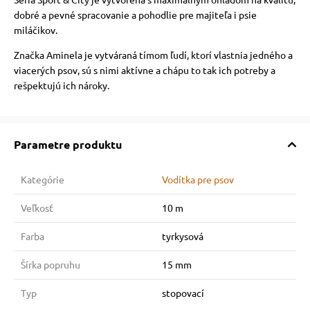
dobré a pevné spracovanie a pohodlie pre majiteľa i psie
miláčikov.
Značka Aminela je vytváraná tímom ľudí, ktorí vlastnia jedného a
viacerých psov, sú s nimi aktívne a chápu to tak ich potreby a
rešpektujú ich nároky.
Parametre produktu
Kategórie
Vodítka pre psov
Veľkosť
10 m
Farba
tyrkysová
Šírka popruhu
15 mm
Typ
stopovací