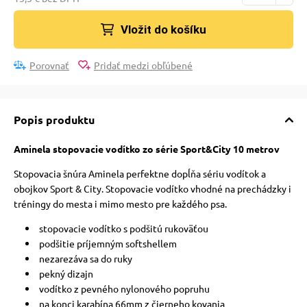
Vložit do košíku
Porovnať
Pridať medzi obľúbené
Popis produktu
Aminela stopovacie vodítko zo série Sport&City 10 metrov
Stopovacia šnúra Aminela perfektne dopĺňa sériu vodítok a
obojkov Sport & City. Stopovacie vodítko vhodné na prechádzky i
tréningy do mesta i mimo mesto pre každého psa.
stopovacie vodítko s podšitú rukoväťou
podšitie príjemným softshellem
nezarezáva sa do ruky
pekný dizajn
vodítko z pevného nylonového popruhu
na konci karabína 66mm z čierneho kovania