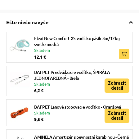
Ešte niečo navyše
Flexi New Comfort XS vodítko pásik 3m/12kg
svetlo modrá
Skladem
12,1 €
BAFPET Predvádzacie vodítko, ŠPIRÁLA
JEDNOFAREBNÁ - Biela
Zobraziť
Skladem
detail
6,2 €
BAFPET Lanové stopovacie vodítko - Oranžová
Skladem
Zobraziť
detail
9,5 €
AMINELA Amortizér s pevnostní karabinou - Černá