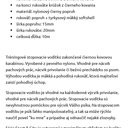
na konci rukoväte krúžok z čierneho kovania
materiál: nylonový čierny popruh
rukoväť: popruh + tyrkysový mäkký softshell
šírka popruhu: 15mm
šírka rukoväte: 20mm
celková dĺžka: 10m
Tréningové stopovacie vodítko zakončené čiernou kovovou
karabínou. Vyrobené z pevného nylonu. Vhodné pre nácvik
pachových prác, nácvik privolanie či bežnú prechádzku so psom.
Výhodou vodítka je mäkká a pohodlná rukoväť, ktorá majiteľovi
zaistí pohodlný úchop.
Stopovacie vodítko je vhodné na každodenné výcvik privolanie,
vhodné pre nácvik pachových prác. Stopovacie vodítka sú
nevyhnutnou pomôckou pre výcvik Vášho psíka. Na stopovacom
vodítku je psík ľahko manipulovateľný, a tak sa môže rýchlo
naučiť povel "ku mne" a prípadne aj odnaučiť nejaké zlozvyky.
Séria Sport & City je vytvorená s maximálnym ohľadom na kvalitu,