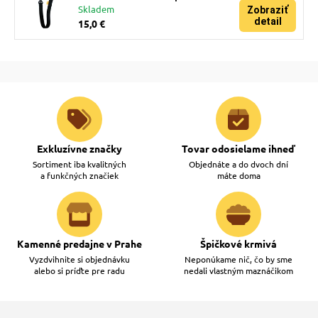
Skladem
Zobraziť
detail
15,0 €
Exkluzívne značky
Tovar odosielame ihneď
Sortiment iba kvalitných
Objednáte a do dvoch dní
a funkčných značiek
máte doma
Kamenné predajne v Prahe
Špičkové krmivá
Vyzdvihnite si objednávku
Neponúkame nič, čo by sme
alebo si príďte pre radu
nedali vlastným maznáčikom