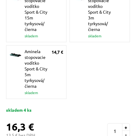
stopovacie
stopovacie
pre mačky
vodítko
vodítko
Sport & City
Sport & City
15m
3m
tyrkysová/
tyrkysová/
 pre mačky
čierna
čierna
skladem
skladem
ie podložky
Aminela
14,7 €
stopovacie
vodítko
vé poukazy
Sport & City
5m
tyrkysová/
čierna
skladem
skladem 4 ks
16,3 €
+
-
13,5 € bez DPH