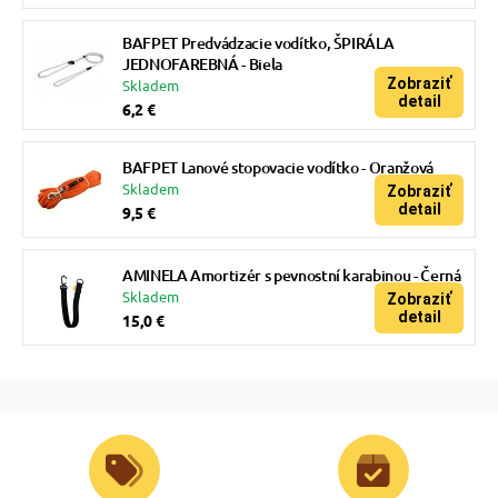
BAFPET Predvádzacie vodítko, ŠPIRÁLA
JEDNOFAREBNÁ - Biela
Zobraziť
Skladem
detail
6,2 €
BAFPET Lanové stopovacie vodítko - Oranžová
Skladem
Zobraziť
detail
9,5 €
AMINELA Amortizér s pevnostní karabinou - Černá
Skladem
Zobraziť
detail
15,0 €