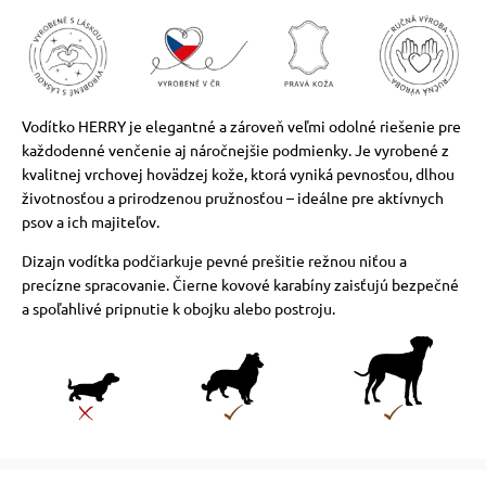
Vodítko HERRY je elegantné a zároveň veľmi odolné riešenie pre
každodenné venčenie aj náročnejšie podmienky. Je vyrobené z
kvalitnej vrchovej hovädzej kože, ktorá vyniká pevnosťou, dlhou
životnosťou a prirodzenou pružnosťou – ideálne pre aktívnych
psov a ich majiteľov.
Dizajn vodítka podčiarkuje pevné prešitie režnou niťou a
precízne spracovanie. Čierne kovové karabíny zaisťujú bezpečné
a spoľahlivé pripnutie k obojku alebo postroju.