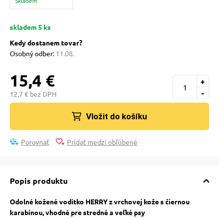
Skladem
pre mačky
skladem 5 ks
 pre mačky
Kedy dostanem tovar?
Osobný odber:
11.08.
ie podložky
15,4 €
+
-
12,7 € bez DPH
vé poukazy
Vložit do košíku
Porovnať
Pridať medzi obľúbené
Popis produktu
Odolné kožené vodítko HERRY z vrchovej kože s čiernou
karabínou, vhodné pre stredné a veľké psy