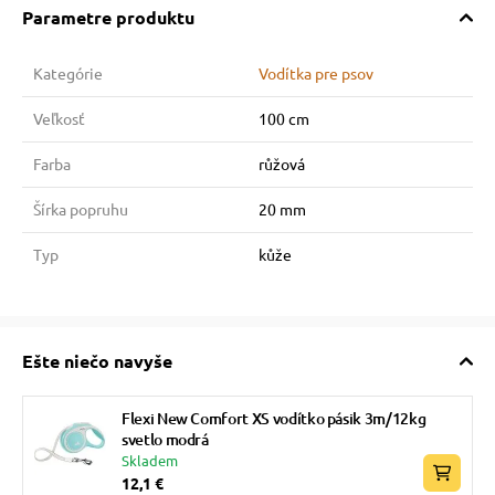
Parametre produktu
Kategórie
Vodítka pre psov
Veľkosť
100 cm
Farba
růžová
Šírka popruhu
20 mm
Typ
kůže
Ešte niečo navyše
Flexi New Comfort XS vodítko pásik 3m/12kg
svetlo modrá
Skladem
12,1 €