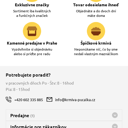
Exkluzívne značky
Tovar odosielame ihneď
Sortiment iba kvalitných
Objednáte a do dvoch dní
a funkčných značiek
máte doma
Kamenné predajne v Prahe
Špičkové krmivá
Vyzdvihnite si objednávku
Neponúkame nič, čo by sme
alebo si príďte pre radu
nedali vlastným maznáčikom
Potrebujete poradiť?
v pracovných dňoch Po - Štv: 8 - 16hod
Pia: 8 - 15hod
+420 602 335 885
info@krmiva-pucalka.cz
Predajne
(1)
Predajňa a sklad Kbely
Informácie pre zákazníkov