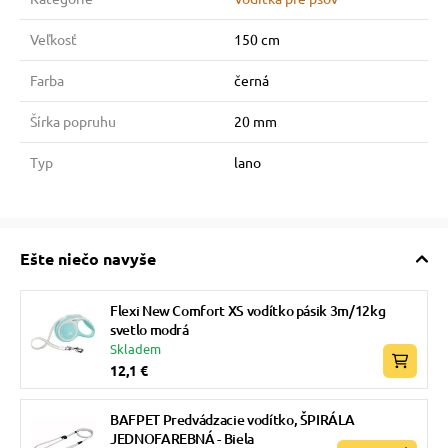
Veľkosť
150 cm
Farba
černá
Šírka popruhu
20 mm
Typ
lano
Ešte niečo navyše
Flexi New Comfort XS vodítko pásik 3m/12kg
svetlo modrá
Skladem
12,1 €
BAFPET Predvádzacie vodítko, ŠPIRÁLA
JEDNOFAREBNÁ - Biela