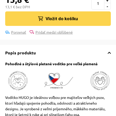
+
pre mačky
-
13,1 € bez DPH
Vložit do košíku
 pre mačky
Porovnať
Pridať medzi obľúbené
ie podložky
Popis produktu
vé poukazy
Pohodlné a štýlové pletené vodítko pre veľké plemená
Vodítko HUGO je ideálnou voľbou pre majiteľov veľkých psov,
ktorí hľadajú spojenie pohodlia, odolnosti a atraktívneho
designu. Je vyrobené z veľmi príjemného, ​​mäkkého materiálu,
ktorý je šetrný k ruke aj pri silnejšom ťahu psa.