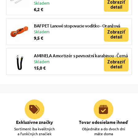
Zobraziť
Skladem
detail
6,2 €
BAFPET Lanové stopovacie vodítko - Oranžová
Skladem
Zobraziť
detail
9,5 €
AMINELA Amortizér s pevnostní karabinou - Černá
Skladem
Zobraziť
detail
15,0 €
Exkluzívne značky
Tovar odosielame ihneď
Sortiment iba kvalitných
Objednáte a do dvoch dní
a funkčných značiek
máte doma