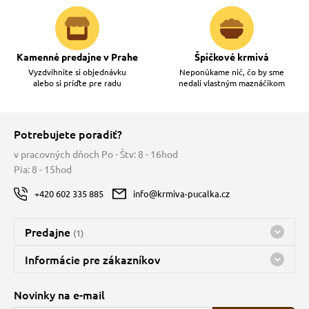
Kamenné predajne v Prahe
Špičkové krmivá
Vyzdvihnite si objednávku
Neponúkame nič, čo by sme
alebo si príďte pre radu
nedali vlastným maznáčikom
Potrebujete poradiť?
v pracovných dňoch Po - Štv: 8 - 16hod
Pia: 8 - 15hod
+420 602 335 885
info@krmiva-pucalka.cz
Predajne
(1)
Predajňa a sklad Kbely
Informácie pre zákazníkov
nes máme otvorené 08:00 - 15:00
Doprava
Novinky na e-mail
O spoločnosti