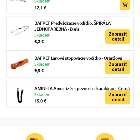
Skladem
12,1 €
BAFPET Predvádzacie vodítko, ŠPIRÁLA
JEDNOFAREBNÁ - Biela
Zobraziť
Skladem
detail
6,2 €
BAFPET Lanové stopovacie vodítko - Oranžová
Skladem
Zobraziť
detail
9,5 €
AMINELA Amortizér s pevnostní karabinou - Černá
Skladem
Zobraziť
detail
15,0 €