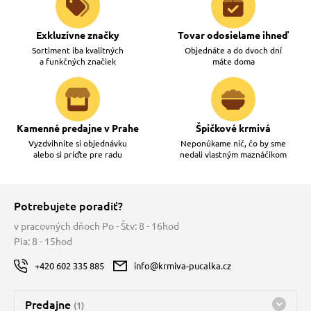
Exkluzívne značky
Tovar odosielame ihneď
Sortiment iba kvalitných
Objednáte a do dvoch dní
a funkčných značiek
máte doma
Kamenné predajne v Prahe
Špičkové krmivá
Vyzdvihnite si objednávku
Neponúkame nič, čo by sme
alebo si príďte pre radu
nedali vlastným maznáčikom
Potrebujete poradiť?
v pracovných dňoch Po - Štv: 8 - 16hod
Pia: 8 - 15hod
+420 602 335 885
info@krmiva-pucalka.cz
Predajne
(1)