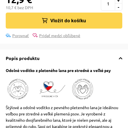
+
pre mačky
-
10,7 € bez DPH
Vložit do košíku
 pre mačky
Porovnať
Pridať medzi obľúbené
ie podložky
Popis produktu
vé poukazy
Odolné vodítko z pleteného lana pre stredné a veľké psy
Štýlové a odolné vodítko z pevného pleteného lana je ideálnou
voľbou pre stredné a veľké plemená psov. Je vyrobené z
kvalitného dvojfarebného lana, ktoré je nielen pevné, ale aj
príjemné do ruky. Spoj pri karabíne je prekrytý elegantnou a