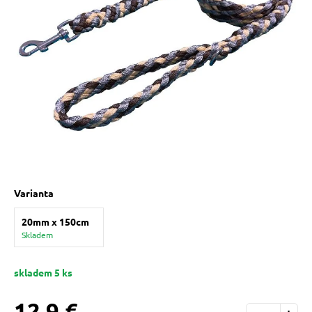
 prostriedky
pre mačky
 a vitamíny
ky a pelechy
re mačky
Varianta
20mm x 150cm
my
Skladem
e pre mačky
skladem 5 ks
12,9 €