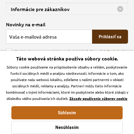
Predajňa a sklad Kbely
Informácie pre zákazníkov
Bohužiaľ, momentálne máme zatvorené
Doprava
Novinky na e-mail
O spoločnosti
Prihlásiť sa
Veľkoobchod
Obchodné podmienky
Souhlasím se zpracováním osobních údajů dle našich
Podmínek
ochrany osobních údajů
Táto webová stránka používa súbory cookie.
Kontakt
Súbory cookie používame na prispôsobenie obsahu a reklám, poskytovanie
Krmiva Pučálka na sociálnych sieťach
Podmienky ochrany osobných údajov
funkcií sociálnych médií a analýzu návštevnosti. Informácie o tom, ako
Zásady používanie cookies a Google Analytics
používate našu webovú lokalitu, zdieľame s našimi partnermi v oblasti
Instagran
Facebook
sociálnych médií, reklamy a analýzy. Partneri môžu tieto informácie
kombinovať s inými informáciami, ktoré im poskytnete alebo ktoré získajú v
dôsledku vášho používania ich služieb.
Zásady používania súborov cookie
Súhlasím
Krmiva-pucalka.sk © 2026. Webdesign
Litvanyi.sk
.
E-shop vytvorila
Nesúhlasím