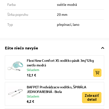
Farba
světle modrá
Šírka popruhu
20 mm
Typ
přepínací, lano
Ešte niečo navyše
Flexi New Comfort XS vodítko pásik 3m/12kg
svetlo modrá
Skladem
12,1 €
BAFPET Predvádzacie vodítko, ŠPIRÁLA
JEDNOFAREBNÁ - Biela
Zobraziť
Skladem
detail
6,2 €