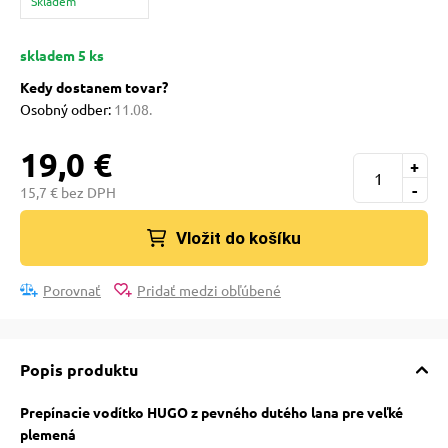
Skladem
pre mačky
skladem 5 ks
 pre mačky
Kedy dostanem tovar?
Osobný odber:
11.08.
ie podložky
19,0 €
+
-
15,7 € bez DPH
vé poukazy
Vložit do košíku
Porovnať
Pridať medzi obľúbené
Popis produktu
Prepínacie vodítko HUGO z pevného dutého lana pre veľké
plemená