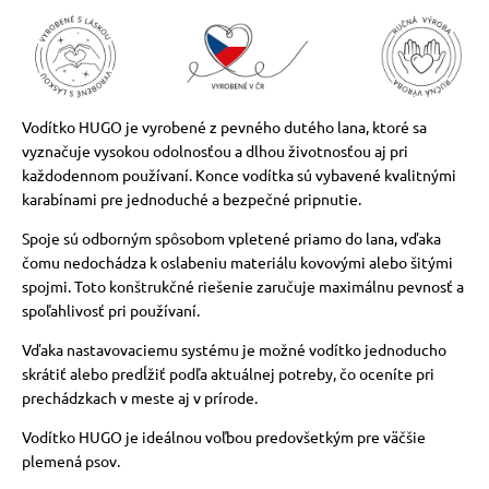
Vodítko HUGO je vyrobené z pevného dutého lana, ktoré sa
vyznačuje vysokou odolnosťou a dlhou životnosťou aj pri
každodennom používaní. Konce vodítka sú vybavené kvalitnými
karabínami pre jednoduché a bezpečné pripnutie.
Spoje sú odborným spôsobom vpletené priamo do lana, vďaka
čomu nedochádza k oslabeniu materiálu kovovými alebo šitými
spojmi. Toto konštrukčné riešenie zaručuje maximálnu pevnosť a
spoľahlivosť pri používaní.
Vďaka nastavovaciemu systému je možné vodítko jednoducho
skrátiť alebo predĺžiť podľa aktuálnej potreby, čo oceníte pri
prechádzkach v meste aj v prírode.
Vodítko HUGO je ideálnou voľbou predovšetkým pre väčšie
plemená psov.