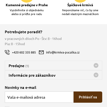
Kamenné predajne v Prahe
Špičkové krmivá
Vyzdvihnite si objednávku
Neponúkame nič, čo by sme
alebo si príďte pre radu
nedali vlastným maznáčikom
Potrebujete poradiť?
v pracovných dňoch Po - Štv: 8 - 16hod
Pia: 8 - 15hod
+420 602 335 885
info@krmiva-pucalka.cz
Predajne
(1)
Predajňa a sklad Kbely
Informácie pre zákazníkov
Bohužiaľ, momentálne máme zatvorené
Doprava
Novinky na e-mail
O spoločnosti
Prihlásiť sa
Veľkoobchod