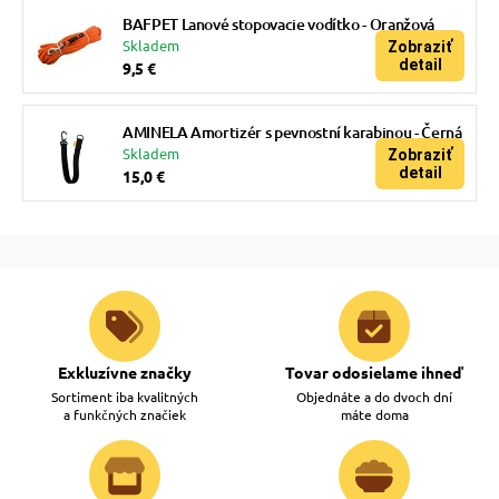
BAFPET Lanové stopovacie vodítko - Oranžová
Skladem
Zobraziť
detail
9,5 €
AMINELA Amortizér s pevnostní karabinou - Černá
Skladem
Zobraziť
detail
15,0 €
Exkluzívne značky
Tovar odosielame ihneď
Sortiment iba kvalitných
Objednáte a do dvoch dní
a funkčných značiek
máte doma