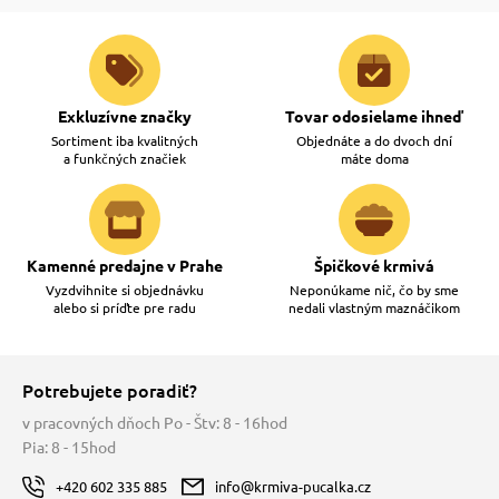
Exkluzívne značky
Tovar odosielame ihneď
Sortiment iba kvalitných
Objednáte a do dvoch dní
a funkčných značiek
máte doma
Kamenné predajne v Prahe
Špičkové krmivá
Vyzdvihnite si objednávku
Neponúkame nič, čo by sme
alebo si príďte pre radu
nedali vlastným maznáčikom
Potrebujete poradiť?
v pracovných dňoch Po - Štv: 8 - 16hod
Pia: 8 - 15hod
+420 602 335 885
info@krmiva-pucalka.cz