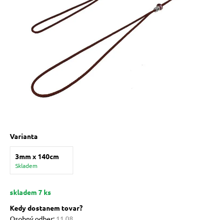
 prostriedky
pre mačky
 a vitamíny
ky a pelechy
re mačky
Varianta
3mm x 140cm
my
Skladem
e pre mačky
skladem 7 ks
Kedy dostanem tovar?
Osobný odber:
11.08.