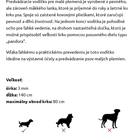
Predvádzacie vodítko pre malé plemená je vyrobené z pevného, ​​
ale zároveň mäkkého lanka, ktoré je príjemné do ruky a šetrné ku
krku psa. Spoje sú zaistené kovovými plieškami, ktoré zaručujú
pevnosť a dlhú životnosť. Na jednom konci vodítka je pohodlné
ucho pre ľahké vedenie, na druhom nastaviteľná slučka, ktorú je
možné prispôsobiť veľkosti krku pomocou posuvného dielu typu
„pandora“.
Vďaka ľahkému a praktickému prevedeniu je toto vodítko
ideálne na výstavné účely a predvádzanie psov malých plemien.
Veľkosť:
šírka:
3 mm
dĺžka:
140 cm
maximálny obvod krku:
80 cm