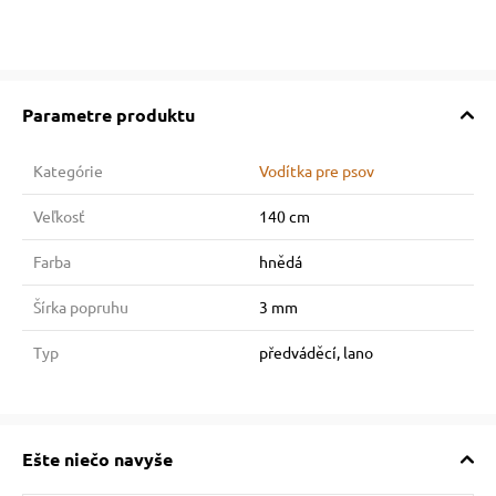
Parametre produktu
Kategórie
Vodítka pre psov
Veľkosť
140 cm
Farba
hnědá
Šírka popruhu
3 mm
Typ
předváděcí, lano
Ešte niečo navyše