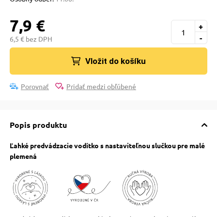
pre mačky
7,9 €
+
-
 pre mačky
6,5 € bez DPH
Vložit do košíku
ie podložky
Porovnať
Pridať medzi obľúbené
vé poukazy
Popis produktu
Ľahké predvádzacie vodítko s nastaviteľnou slučkou pre malé
plemená