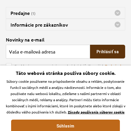
Predajne
(1)
Predajňa a sklad Kbely
Informácie pre zákazníkov
Bohužiaľ, momentálne máme zatvorené
Doprava
Novinky na e-mail
O spoločnosti
Prihlásiť sa
Veľkoobchod
Obchodné podmienky
Souhlasím se zpracováním osobních údajů dle našich
Podmínek
ochrany osobních údajů
Táto webová stránka používa súbory cookie.
Kontakt
Súbory cookie používame na prispôsobenie obsahu a reklám, poskytovanie
Krmiva Pučálka na sociálnych sieťach
Podmienky ochrany osobných údajov
funkcií sociálnych médií a analýzu návštevnosti. Informácie o tom, ako
Zásady používanie cookies a Google Analytics
používate našu webovú lokalitu, zdieľame s našimi partnermi v oblasti
Instagran
Facebook
sociálnych médií, reklamy a analýzy. Partneri môžu tieto informácie
kombinovať s inými informáciami, ktoré im poskytnete alebo ktoré získajú v
dôsledku vášho používania ich služieb.
Zásady používania súborov cookie
Súhlasím
Krmiva-pucalka.sk © 2026. Webdesign
Litvanyi.sk
.