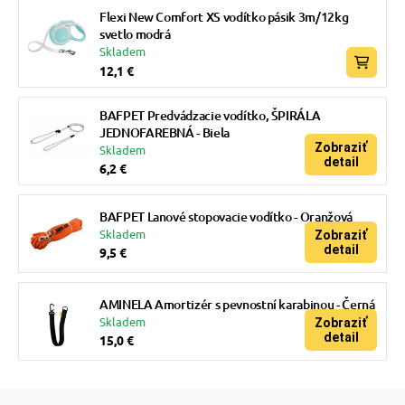
Flexi New Comfort XS vodítko pásik 3m/12kg
svetlo modrá
Skladem
12,1 €
BAFPET Predvádzacie vodítko, ŠPIRÁLA
JEDNOFAREBNÁ - Biela
Zobraziť
Skladem
detail
6,2 €
BAFPET Lanové stopovacie vodítko - Oranžová
Skladem
Zobraziť
detail
9,5 €
AMINELA Amortizér s pevnostní karabinou - Černá
Skladem
Zobraziť
detail
15,0 €