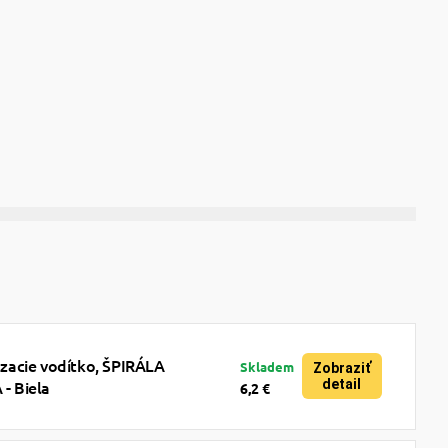
acie vodítko, ŠPIRÁLA
Skladem
Zobraziť
detail
 Biela
6,2 €