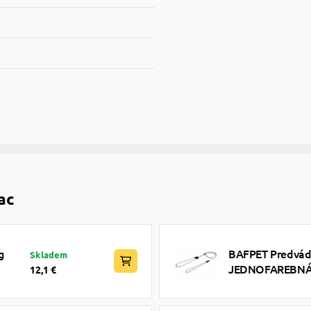
ac
g
BAFPET Predvádz
Skladem
JEDNOFAREBNÁ -
12,1 €