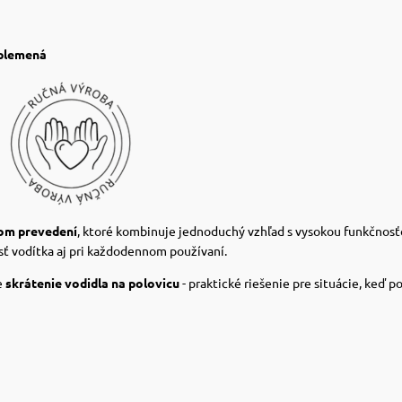
 plemená
nom prevedení
, ktoré kombinuje jednoduchý vzhľad s vysokou funkčnos
sť vodítka aj pri každodennom používaní.
e
skrátenie vodidla na polovicu
- praktické riešenie pre situácie, keď p