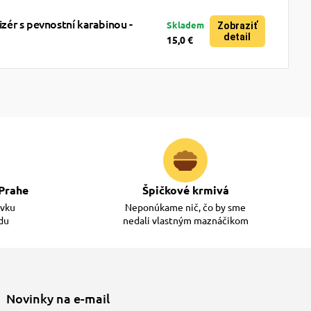
ér s pevnostní karabinou -
Skladem
Zobraziť
detail
15,0 €
Prahe
Špičkové krmivá
ávku
Neponúkame nič, čo by sme
adu
nedali vlastným maznáčikom
Novinky na e-mail