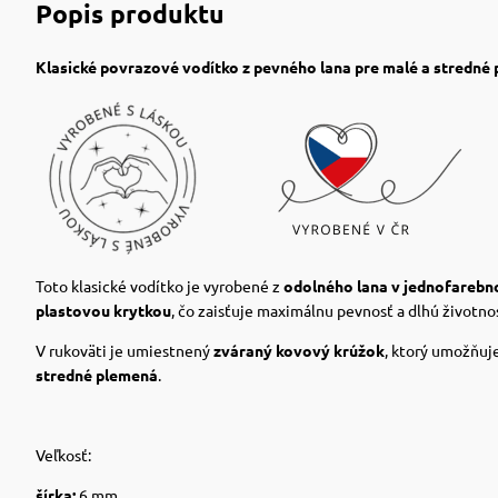
Popis produktu
Klasické povrazové vodítko z pevného lana pre malé a stredné
Toto klasické vodítko je vyrobené z
odolného lana v jednofareb
plastovou krytkou
, čo zaisťuje maximálnu pevnosť a dlhú životno
V rukoväti je umiestnený
zváraný kovový krúžok
, ktorý umožňuj
stredné plemená
.
Veľkosť:
šírka:
6 mm