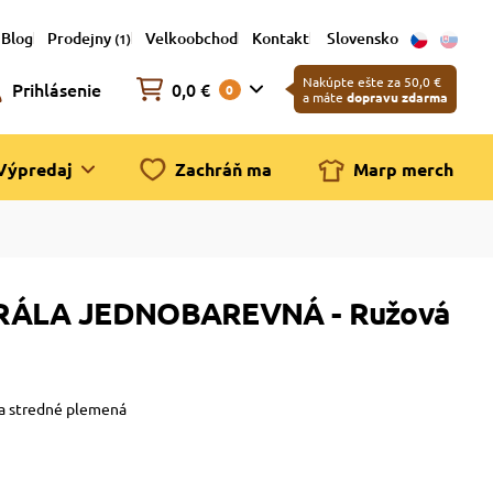
Blog
Prodejny
Velkoobchod
Kontakt
Slovensko
(1)
Nakúpte ešte za 50,0 €
Prihlásenie
0,0 €
0
a máte
dopravu zdarma
Výpredaj
Zachráň ma
Marp merch
PIRÁLA JEDNOBAREVNÁ - Ružová
 a stredné plemená