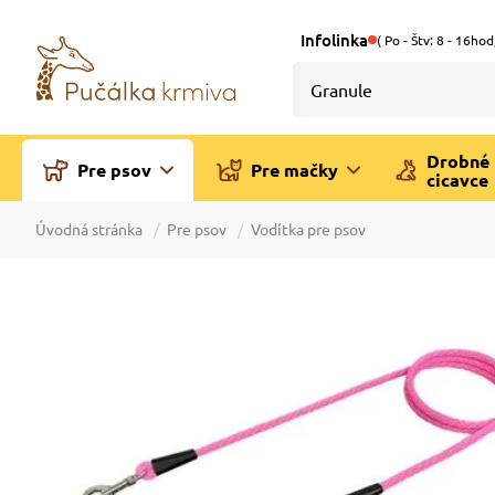
Infolinka
( Po - Štv: 8 - 16hod
Drobné
Pre psov
Pre mačky
cicavce
Úvodná stránka
Pre psov
Vodítka pre psov