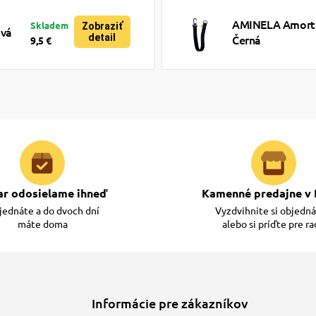
AMINELA Amortiz
Skladem
Zobraziť
ová
detail
Černá
9,5 €
ar odosielame ihneď
Kamenné predajne v 
ednáte a do dvoch dní
Vyzdvihnite si objedn
máte doma
alebo si príďte pre r
Informácie pre zákazníkov