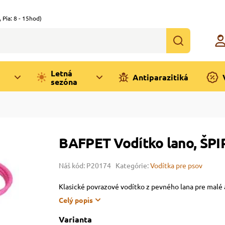
,
Pia: 8 - 15hod)
Letná
Antiparazitiká
sezóna
BAFPET Vodítko lano, Š
Náš kód: P20174
Kategórie:
Vodítka pre psov
Klasické povrazové vodítko z pevného lana pre malé
Celý popis
Varianta