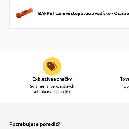
BAFPET Lanové stopovacie vodítko - Oranž
Exkluzívne značky
Tov
Sortiment iba kvalitných
Obj
a funkčných značiek
Potrebujete poradiť?