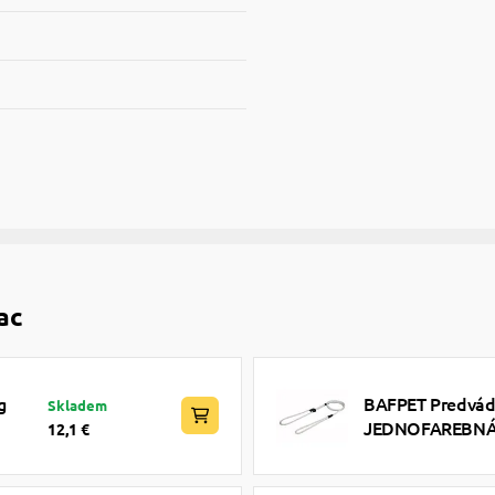
ac
g
BAFPET Predvádz
Skladem
JEDNOFAREBNÁ -
12,1 €