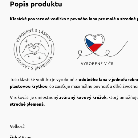
Popis produktu
Klasické povrazové vodítko z pevného lana pre malé a stredné
Toto klasické vodítko je vyrobené z
odolného lana v jednofareb
plastovou krytkou
, čo zaisťuje maximálnu pevnosť a dlhú životno
V rukoväti je umiestnený
zváraný kovový krúžok
, ktorý umožňuj
stredné plemená
.
Veľkosť:
šírka:
6 mm