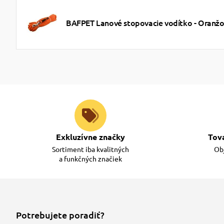
BAFPET Lanové stopovacie vodítko - Oranž
Exkluzívne značky
Tov
Sortiment iba kvalitných
Obj
a funkčných značiek
Potrebujete poradiť?