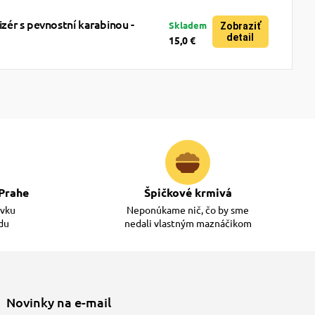
ér s pevnostní karabinou -
Skladem
Zobraziť
detail
15,0 €
Prahe
Špičkové krmivá
ávku
Neponúkame nič, čo by sme
adu
nedali vlastným maznáčikom
Novinky na e-mail