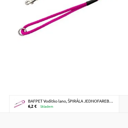
BAFPET Vodítko lano, ŠPIRÁLA JEDNOFAREBNÁ
6,2 €
- Fuchsie
Skladem