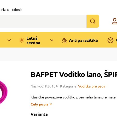
,
Pia: 8 - 15hod)
Letná
Antiparazitiká
sezóna
BAFPET Vodítko lano, Š
Náš kód: P20184
Kategórie:
Vodítka pre psov
Klasické povrazové vodítko z pevného lana pre malé
Celý popis
Varianta