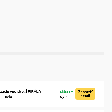
acie vodítko, ŠPIRÁLA
Skladem
Zobraziť
detail
 Biela
6,2 €