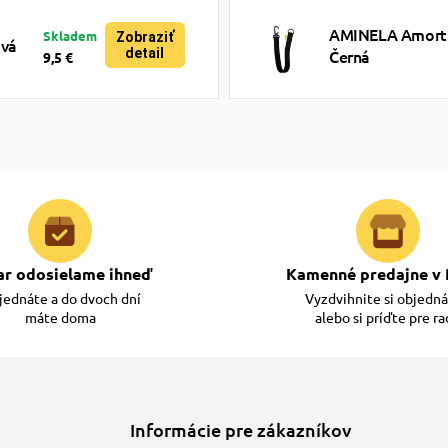
AMINELA Amortiz
Skladem
Zobraziť
ová
detail
Černá
9,5 €
ar odosielame ihneď
Kamenné predajne v 
ednáte a do dvoch dní
Vyzdvihnite si objedn
máte doma
alebo si príďte pre r
Informácie pre zákazníkov