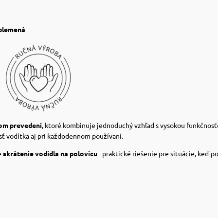
 plemená
nom prevedení
, ktoré kombinuje jednoduchý vzhľad s vysokou funkčnos
sť vodítka aj pri každodennom používaní.
e
skrátenie vodidla na polovicu
- praktické riešenie pre situácie, keď p