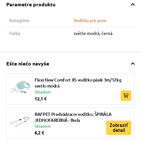
Parametre produktu
Kategórie
Vodítka pre psov
Farba
světle modrá, černá
Ešte niečo navyše
Flexi New Comfort XS vodítko pásik 3m/12kg
svetlo modrá
Skladem
12,1 €
BAFPET Predvádzacie vodítko, ŠPIRÁLA
JEDNOFAREBNÁ - Biela
Zobraziť
Skladem
detail
6,2 €