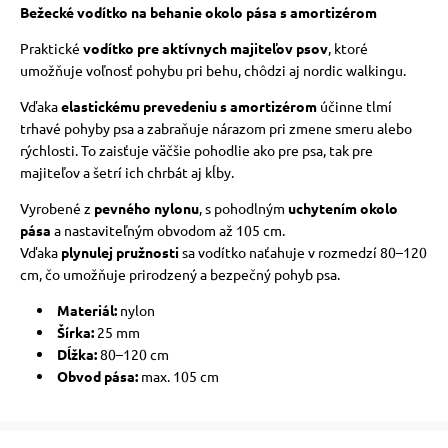
Bežecké vodítko na behanie okolo pása s amortizérom
Praktické
vodítko pre aktívnych majiteľov psov
, ktoré
umožňuje voľnosť pohybu pri behu, chôdzi aj nordic walkingu.
Vďaka
elastickému prevedeniu s amortizérom
účinne tlmí
trhavé pohyby psa a zabraňuje nárazom pri zmene smeru alebo
rýchlosti. To zaisťuje väčšie pohodlie ako pre psa, tak pre
majiteľov a šetrí ich chrbát aj kĺby.
Vyrobené z
pevného nylonu
, s pohodlným
uchytením okolo
pása
a nastaviteľným obvodom až 105 cm.
Vďaka
plynulej pružnosti
sa vodítko naťahuje v rozmedzí 80–120
cm, čo umožňuje prirodzený a bezpečný pohyb psa.
Materiál:
nylon
Šírka:
25 mm
Dĺžka:
80–120 cm
Obvod pása:
max. 105 cm