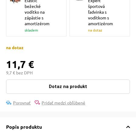
Elastic
Expert
pre mačky
bežecké
športová
vodítko na
ľadvinka s
zápästie s
vodítkom s
amortizérom
amortizérom
 pre mačky
skladem
na dotaz
ie podložky
na dotaz
11,7 €
vé poukazy
9,7 € bez DPH
Dotaz na produkt
Porovnať
Pridať medzi obľúbené
Popis produktu