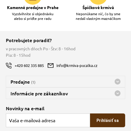
Kamenné predajne v Prahe
Špičkové krmivá
Vyzdvihnite si objednávku
Neponúkame nič, čo by sme
alebo si príďte pre radu
nedali vlastným maznáčikom
Potrebujete poradiť?
v pracovných dňoch Po - Štv: 8 - 16hod
Pia: 8 - 15hod
+420 602 335 885
info@krmiva-pucalka.cz
Predajne
(1)
Predajňa a sklad Kbely
Informácie pre zákazníkov
nes máme otvorené 08:00 - 15:00
Doprava
Novinky na e-mail
O spoločnosti
Prihlásiť sa
Veľkoobchod