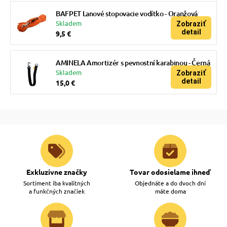
BAFPET Lanové stopovacie vodítko - Oranžová
Skladem
Zobraziť
detail
9,5 €
AMINELA Amortizér s pevnostní karabinou - Černá
Skladem
Zobraziť
detail
15,0 €
Exkluzívne značky
Tovar odosielame ihneď
Sortiment iba kvalitných
Objednáte a do dvoch dní
a funkčných značiek
máte doma