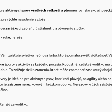
 pre
aktívnych psov všetkých veľkostí a plemien
rovnako ako aj lovecký
pre rýchle nasadenie a zložení.
vou zarážkou:
zabraňujú stiahnutiu a otvoreniu slučky.
 k ruke, nereže.
ám zaisťuje svietivá neónová farba, ktorá pomáha zvýšiť viditeľnosť Vás
re športy a aktivity za každého počasia. Robustné, celistvé vodítko má 
va dole. To znižuje riziko zranenia, ktoré môže znamenať zaseknutý obojo
very je ideálne pre aktívnych psov, ktorí radi plávajú, na agility alebo 
to je zaistené nerez kovovým krúžkom obojku. Nerezový krúžok zaisťuje 
álne.
 ťahajú za vodítko.