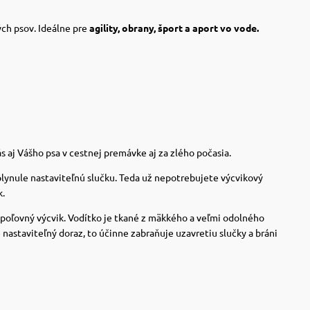
ch psov. Ideálne pre
agility, obrany, šport a aport vo vode.
 aj Vášho psa v cestnej premávke aj za zlého počasia.
plynule nastaviteľnú slučku. Teda už nepotrebujete výcvikový
k.
na poľovný výcvik. Vodítko je tkané z mäkkého a veľmi odolného
nastaviteľný doraz, to účinne zabraňuje uzavretiu slučky a bráni