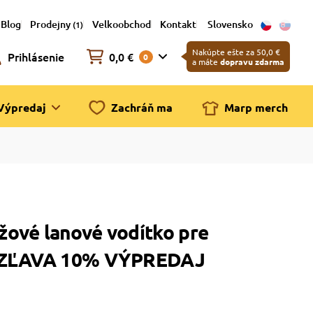
Blog
Prodejny
Velkoobchod
Kontakt
Slovensko
(1)
Nakúpte ešte za 50,0 €
Prihlásenie
0,0 €
0
a máte
dopravu zdarma
Výpredaj
Zachráň ma
Marp merch
ové lanové vodítko pre
m ZĽAVA 10% VÝPREDAJ