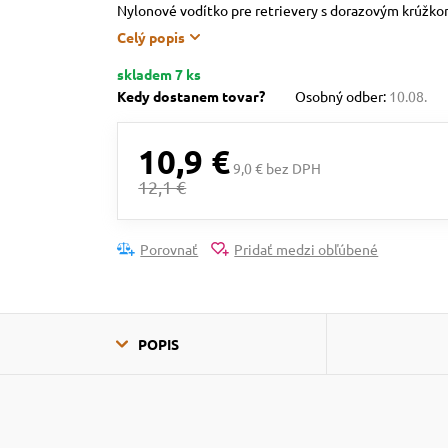
Nylonové vodítko pre retrievery s dorazovým krúžko
Celý popis
skladem 7 ks
Kedy dostanem tovar?
Osobný odber:
10.08.
10,9 €
9,0 € bez DPH
12,1 €
Porovnať
Pridať medzi obľúbené
POPIS