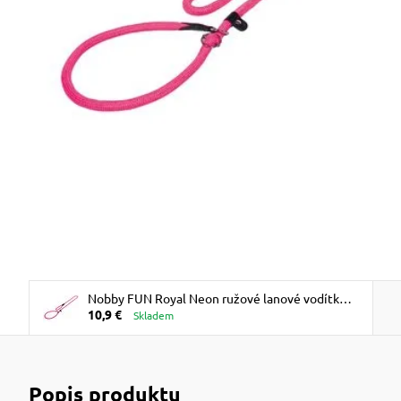
Nobby FUN Royal Neon ružové lanové vodítko
10,9 €
pre retrievery 170cm / 13mm ZĽAVA 10%
Skladem
VÝPREDAJ
Popis produktu