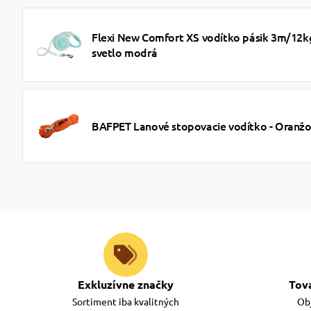
Flexi New Comfort XS vodítko pásik 3m/12k
svetlo modrá
BAFPET Lanové stopovacie vodítko - Oranž
Exkluzívne značky
Tov
Sortiment iba kvalitných
Obj