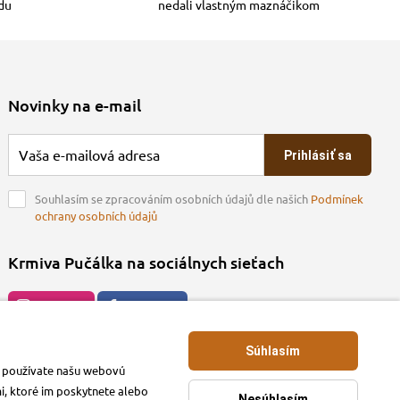
adu
nedali vlastným maznáčikom
Novinky na e-mail
Prihlásiť sa
Souhlasím se zpracováním osobních údajů dle našich
Podmínek
ochrany osobních údajů
Krmiva Pučálka na sociálnych sieťach
Instagran
Facebook
Súhlasím
ko používate našu webovú
mi, ktoré im poskytnete alebo
Nesúhlasím