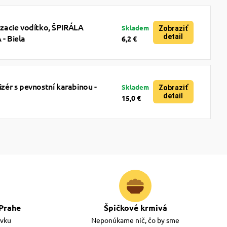
acie vodítko, ŠPIRÁLA
Skladem
Zobraziť
detail
 Biela
6,2 €
ér s pevnostní karabinou -
Skladem
Zobraziť
detail
15,0 €
Prahe
Špičkové krmivá
ávku
Neponúkame nič, čo by sme