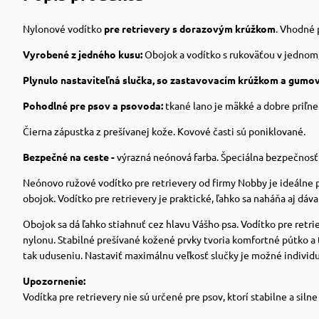
Nylonové vodítko
pre retrievery s dorazovým krúžkom
. Vhodné
Vyrobené z jedného kusu:
Obojok a vodítko s rukoväťou v jednom, 
Plynulo nastaviteľná slučka, so zastavovacím krúžkom a gumo
Pohodlné pre psov a psovoda:
tkané lano je mäkké a dobre priľne
Čierna zápustka z prešívanej kože. Kovové časti sú poniklované.
Bezpečné na ceste -
výrazná neónová farba. Špeciálna bezpečnosť V
Neónovo ružové vodítko pre retrievery od firmy Nobby je ideálne p
obojok. Vodítko pre retrievery je praktické, ľahko sa naháňa aj dá
Obojok sa dá ľahko stiahnuť cez hlavu Vášho psa. Vodítko pre retrie
nylonu. Stabilné prešívané kožené prvky tvoria komfortné pútko a 
tak uduseniu. Nastaviť maximálnu veľkosť slučky je možné individu
Upozornenie:
Vodítka pre retrievery nie sú určené pre psov, ktorí stabilne a silne