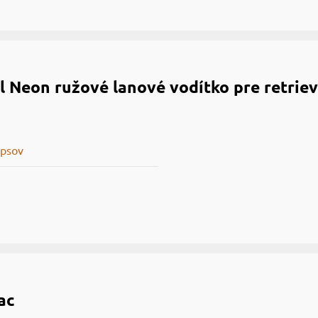
 Neon ružové lanové vodítko pre retri
 psov
ac