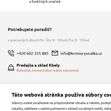
a funkčných značiek
Potrebujete poradiť?
v pracovných dňoch Po - Štv: 8 - 16hod
,
Pia: 8 - 15hod
+420 602 335 885
info@krmiva-pucalka.cz
Predajňa a sklad Kbely
Bohužiaľ, momentálne máme zatvorené
Táto webová stránka používa súbory coo
Súbory cookie používame na prispôsobenie obsahu a reklám, poskytov
lokalitu, zdieľame s našimi partnermi v oblasti sociálnych médií, re