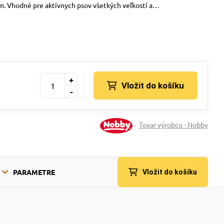
m. Vhodné pre aktívnych psov všetkých veľkostí a…
+
Vložit do košíku
-
Tovar výrobcu - Nobby
PARAMETRE
Vložit do košíku