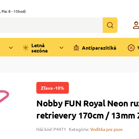
,
Pia: 8 - 15hod)
Letná
Antiparazitiká
sezóna
Zľava -10%
Nobby FUN Royal Neon ruž
retrievery 170cm / 13m
Náš kód: P4471
Kategórie:
Vodítka pre psov