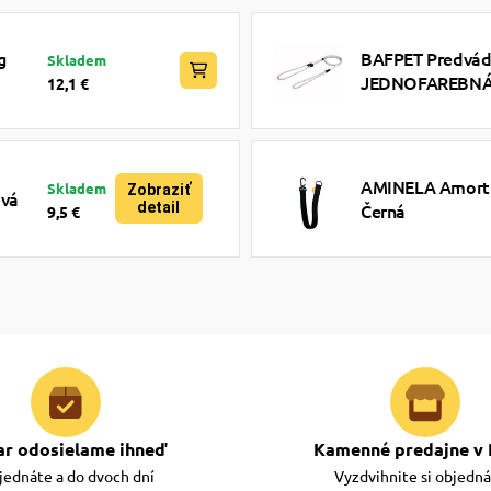
g
BAFPET Predvádz
Skladem
JEDNOFAREBNÁ -
12,1 €
AMINELA Amortiz
Skladem
Zobraziť
ová
detail
Černá
9,5 €
ar odosielame ihneď
Kamenné predajne v 
ednáte a do dvoch dní
Vyzdvihnite si objedn