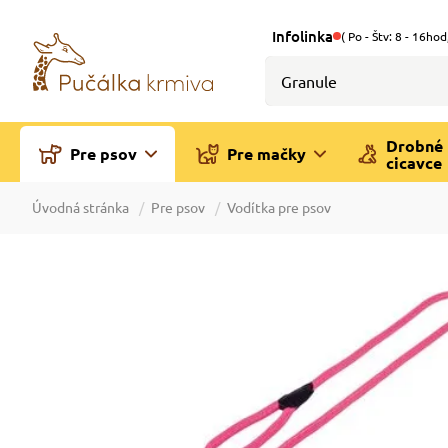
Infolinka
( Po - Štv: 8 - 16hod
Drobné
Pre psov
Pre mačky
cicavce
Úvodná stránka
Pre psov
Vodítka pre psov