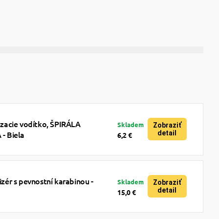
acie vodítko, ŠPIRÁLA
Skladem
Zobraziť
detail
 Biela
6,2 €
ér s pevnostní karabinou -
Skladem
Zobraziť
detail
15,0 €