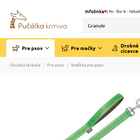
Infolinka
( Po - Štv: 8 - 16hod
Drobné
Pre psov
Pre mačky
cicavce
Úvodná stránka
Pre psov
Vodítka pre psov