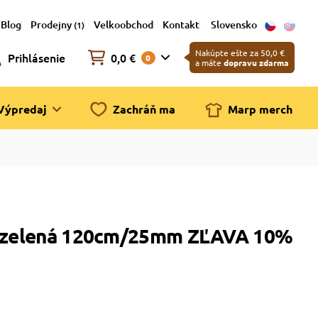
Blog
Prodejny
Velkoobchod
Kontakt
Slovensko
(1)
Nakúpte ešte za 50,0 €
Prihlásenie
0,0 €
0
a máte
dopravu zdarma
Výpredaj
Zachráň ma
Marp merch
 - zelená 120cm/25mm ZĽAVA 10%