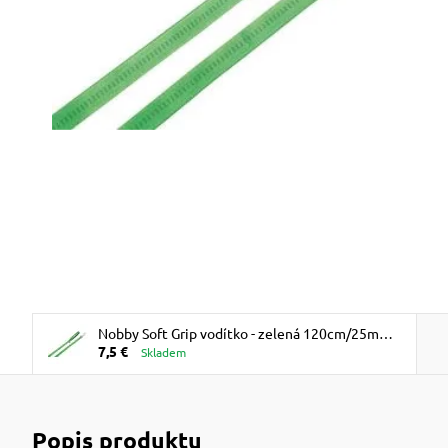
Nobby Soft Grip vodítko - zelená 120cm/25mm
7,5 €
ZĽAVA 10% VÝPREDAJ
Skladem
Popis produktu