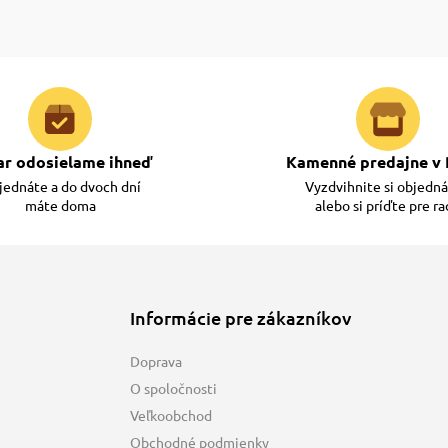
ar odosielame ihneď
Kamenné predajne v 
ednáte a do dvoch dní
Vyzdvihnite si objedn
máte doma
alebo si príďte pre r
Informácie pre zákazníkov
Doprava
O spoločnosti
Veľkoobchod
Obchodné podmienky