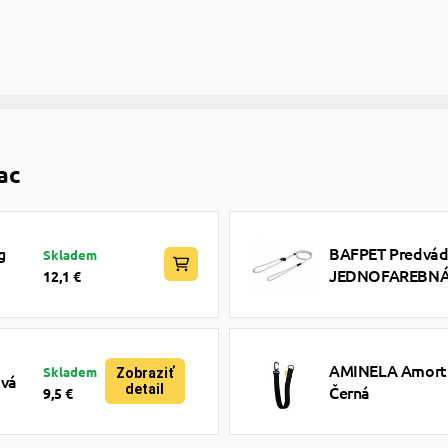
ac
g
BAFPET Predvádz
Skladem
JEDNOFAREBNÁ -
12,1 €
AMINELA Amortiz
Skladem
Zobraziť
ová
detail
Černá
9,5 €