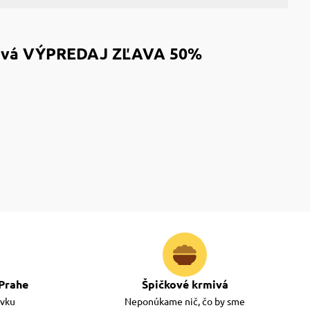
á/sivá VÝPREDAJ ZĽAVA 50%
Prahe
Špičkové krmivá
ávku
Neponúkame nič, čo by sme