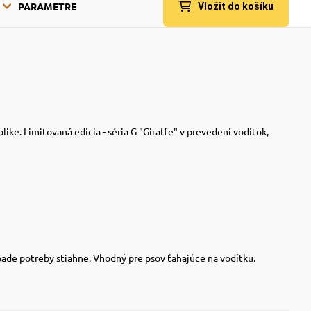
PARAMETRE
Vložit do košíku
ke. Limitovaná edícia - séria G "Giraffe" v prevedení vodítok,
ade potreby stiahne. Vhodný pre psov ťahajúce na vodítku.