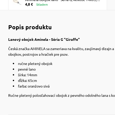
4,8 €
oranžová/sivá VÝPREDAJ ZĽAVA 50%
Skladem
Popis produktu
Lanový obojok Aminela - Séria G "Giraffe"
Česká značka AMINELA sa zameriava na kvalitu, zaujímavý dizajn a 
obojkov, postrojov a hračiek pre psov.
ručne pletený obojok
pevné lano
šírka: 14mm
dĺžka: 65cm
farba: oranžovo sivá
Ručne pletený polosťahovací obojok z pevného odolného lana s ko