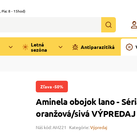
,
Pia: 8 - 15hod)
Letná
Antiparazitiká
sezóna
Zľava -50%
Aminela obojok lano - Séri
oranžová/sivá VÝPREDAJ
Náš kód: AM221
Kategórie:
Výpredaj