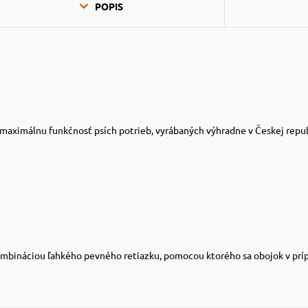
POPIS
maximálnu funkčnosť psích potrieb, vyrábaných výhradne v Českej republi
mbináciou ľahkého pevného retiazku, pomocou ktorého sa obojok v príp