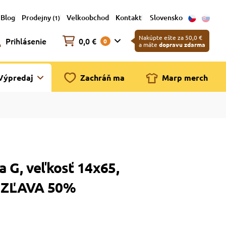
Blog
Prodejny
Velkoobchod
Kontakt
Slovensko
(1)
Nakúpte ešte za 50,0 €
Prihlásenie
0,0 €
0
a máte
dopravu zdarma
Výpredaj
Zachráň ma
Marp merch
a G, veľkosť 14x65,
 ZĽAVA 50%