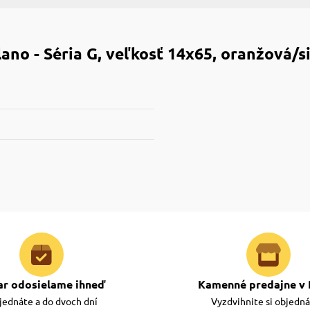
lano - Séria G, veľkosť 14x65, oranžov
ar odosielame ihneď
Kamenné predajne v 
ednáte a do dvoch dní
Vyzdvihnite si objedn