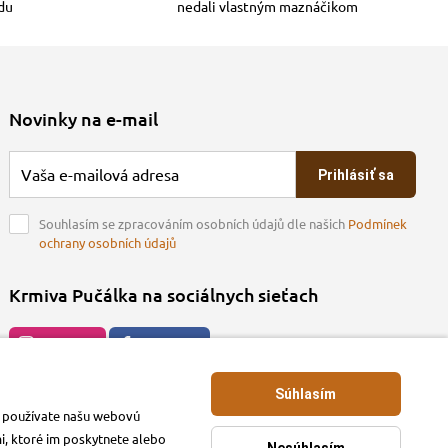
adu
nedali vlastným maznáčikom
Novinky na e-mail
Prihlásiť sa
Souhlasím se zpracováním osobních údajů dle našich
Podmínek
ochrany osobních údajů
Krmiva Pučálka na sociálnych sieťach
Instagran
Facebook
Súhlasím
ko používate našu webovú
mi, ktoré im poskytnete alebo
Nesúhlasím