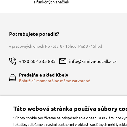
a funkčných značiek
Potrebujete poradiť?
v pracovných dňoch Po - Štv: 8 - 16hod
,
Pia: 8 - 15hod
+420 602 335 885
info@krmiva-pucalka.cz
Predajňa a sklad Kbely
Bohužiaľ, momentálne máme zatvorené
Táto webová stránka používa súbory coo
Súbory cookie používame na prispôsobenie obsahu a reklám, poskytov
lokalitu, zdieľame s našimi partnermi v oblasti sociálnych médií, re