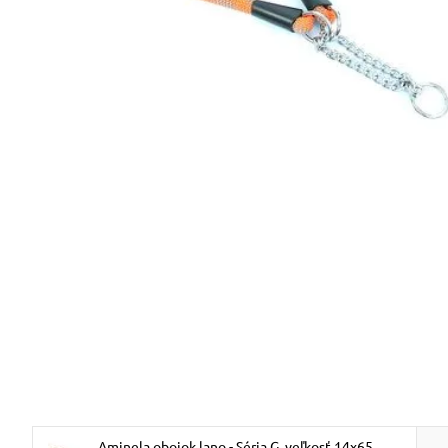
Aminela obojok lano - Séria G, veľkosť 14x65,