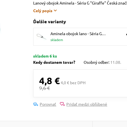
Lanový obojok Aminela - Séria G "Giraffe" Česká zna
Celý popis
Ďalšie varianty
Aminela obojok lano - Séria G…
skladem
skladem 6 ks
Kedy dostanem tovar?
Osobný odber:
11.08.
4,8 €
4,0 € bez DPH
9,6 €
Porovnať
Pridať medzi obľúbené