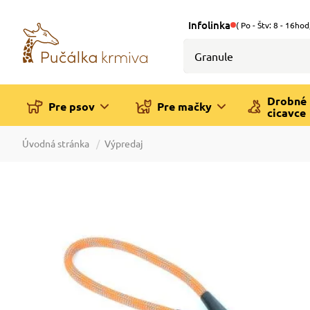
Infolinka
( Po - Štv: 8 - 16hod
Drobné
Pre psov
Pre mačky
cicavce
Úvodná stránka
Výpredaj