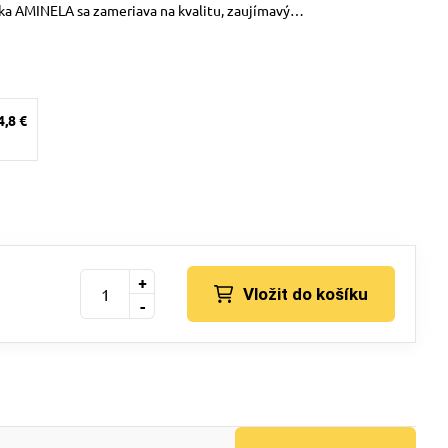
čka AMINELA sa zameriava na kvalitu, zaujímavý…
4,8 €
+
Vložit do košíku
-