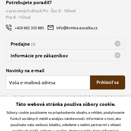
Potrebujete poradiť?
v pracovných dňoch Po - Štv: 8 - 16hod
Pia: 8 - 15hod
+420 602 335 885
info@krmiva-pucalka.cz
Predajne
(1)
Predajňa a sklad Kbely
Informácie pre zákazníkov
Bohužiaľ, momentálne máme zatvorené
Doprava
Novinky na e-mail
O spoločnosti
Prihlásiť sa
Veľkoobchod
Obchodné podmienky
Souhlasím se zpracováním osobních údajů dle našich
Podmínek
ochrany osobních údajů
Táto webová stránka používa súbory cookie.
Kontakt
Súbory cookie používame na prispôsobenie obsahu a reklám, poskytovanie
Krmiva Pučálka na sociálnych sieťach
Podmienky ochrany osobných údajov
funkcií sociálnych médií a analýzu návštevnosti. Informácie o tom, ako
Zásady používanie cookies a Google Analytics
používate našu webovú lokalitu, zdieľame s našimi partnermi v oblasti
Instagran
Facebook
sociálnych médií, reklamy a analýzy. Partneri môžu tieto informácie