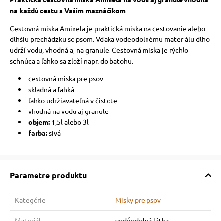
na každú cestu s Vašim maznáčikom
Cestovná miska Aminela je praktická miska na cestovanie alebo
dlhšiu prechádzku so psom. Vďaka vodeodolnému materiálu dlho
udrží vodu, vhodná aj na granule. Cestovná miska je rýchlo
schnúca a ľahko sa zloží napr. do batohu.
cestovná miska pre psov
skladná a ľahká
ľahko udržiavateľná v čistote
vhodná na vodu aj granule
objem:
1,5l alebo 3l
farba:
sivá
Parametre produktu
Kategórie
Misky pre psov
Materiál
voděodolná látka