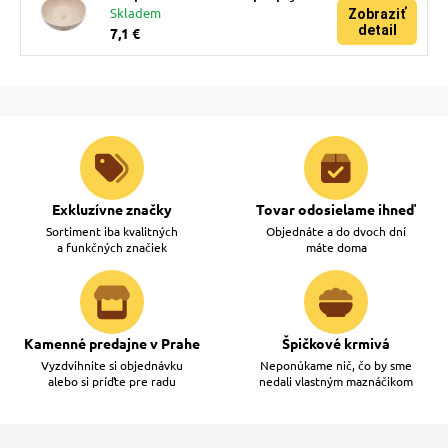
Skladem
Zobraziť
detail
7,1 €
Exkluzívne značky
Tovar odosielame ihneď
Sortiment iba kvalitných
Objednáte a do dvoch dní
a funkčných značiek
máte doma
Kamenné predajne v Prahe
Špičkové krmivá
Vyzdvihnite si objednávku
Neponúkame nič, čo by sme
alebo si príďte pre radu
nedali vlastným maznáčikom