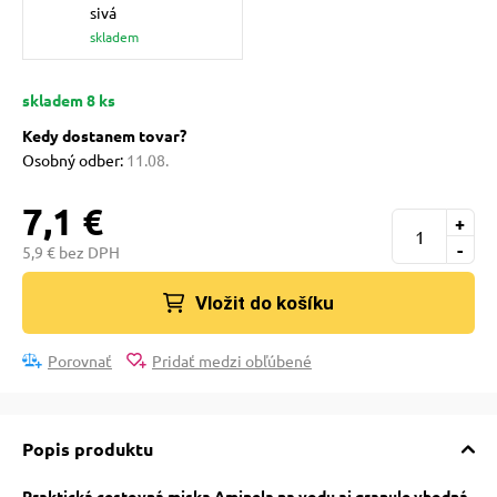
pre mačky
sivá
skladem
 pre mačky
skladem 8 ks
Kedy dostanem tovar?
Osobný odber:
11.08.
ie podložky
7,1 €
+
vé poukazy
-
5,9 € bez DPH
Vložit do košíku
Porovnať
Pridať medzi obľúbené
Popis produktu
Praktická cestovná miska Aminela na vodu aj granule vhodná