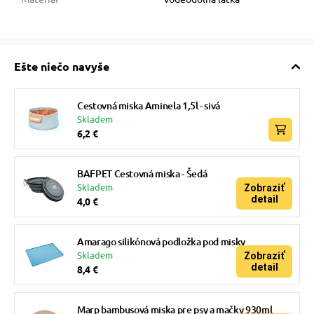
Ešte niečo navyše
Cestovná miska Aminela 1,5l - sivá
Skladem
6,2 €
BAFPET Cestovná miska - Šedá
Skladem
Zobraziť
detail
4,0 €
Amarago silikónová podložka pod misky
Skladem
Zobraziť
detail
8,4 €
Marp bambusová miska pre psy a mačky 930ml