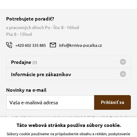
Potrebujete poradiť?
v pracovných dňoch Po - Štv: 8 - 16hod
Pia: 8 - 15hod
+420 602 335 885
info@krmiva-pucalka.cz
Predajne
(1)
Predajňa a sklad Kbely
Informácie pre zákazníkov
Bohužiaľ, momentálne máme zatvorené
Doprava
Novinky na e-mail
O spoločnosti
Prihlásiť sa
Veľkoobchod
Obchodné podmienky
Souhlasím se zpracováním osobních údajů dle našich
Podmínek
ochrany osobních údajů
Táto webová stránka používa súbory cookie.
Kontakt
Súbory cookie používame na prispôsobenie obsahu a reklám, poskytovanie
Krmiva Pučálka na sociálnych sieťach
Podmienky ochrany osobných údajov