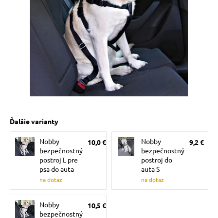
 prostriedky
pre mačky
 a vitamíny
ky a pelechy
Ďalšie varianty
re mačky
Nobby
Nobby
10,0 €
9,2 €
bezpečnostný
bezpečnostný
my
postroj L pre
postroj do
psa do auta
auta S
na dotaz
na dotaz
e pre mačky
Nobby
10,5 €
bezpečnostný