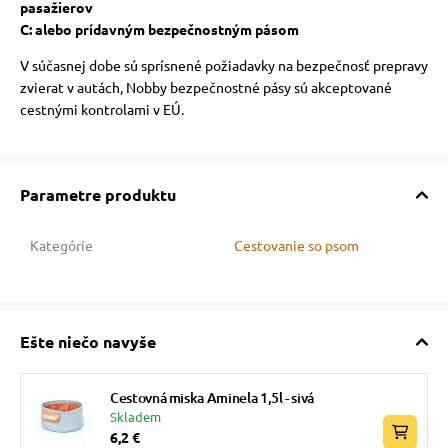
pasažierov
C: alebo prídavným bezpečnostným pásom
V súčasnej dobe sú sprísnené požiadavky na bezpečnosť prepravy
zvierat v autách, Nobby bezpečnostné pásy sú akceptované
cestnými kontrolami v EÚ.
Parametre produktu
Kategórie
Cestovanie so psom
Ešte niečo navyše
Cestovná miska Aminela 1,5l - sivá
Skladem
6,2 €