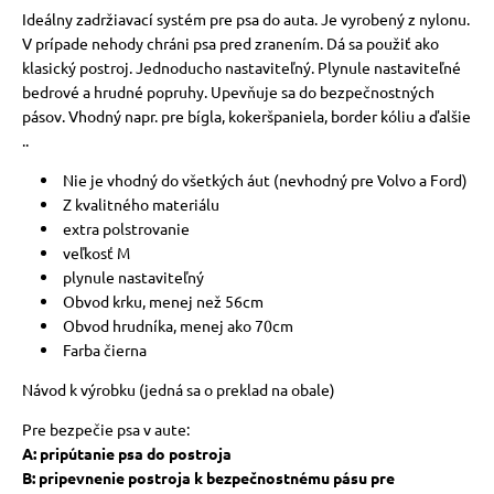
Ideálny zadržiavací systém pre psa do auta. Je vyrobený z nylonu.
V prípade nehody chráni psa pred zranením. Dá sa použiť ako
klasický postroj. Jednoducho nastaviteľný. Plynule nastaviteľné
bedrové a hrudné popruhy. Upevňuje sa do bezpečnostných
pásov. Vhodný napr. pre bígla, kokeršpaniela, border kóliu a ďalšie
..
Nie je vhodný do všetkých áut (nevhodný pre Volvo a Ford)
Z kvalitného materiálu
extra polstrovanie
veľkosť M
plynule nastaviteľný
Obvod krku, menej než 56cm
Obvod hrudníka, menej ako 70cm
Farba čierna
Návod k výrobku (jedná sa o preklad na obale)
Pre bezpečie psa v aute:
A: pripútanie psa do postroja
B: pripevnenie postroja k bezpečnostnému pásu pre