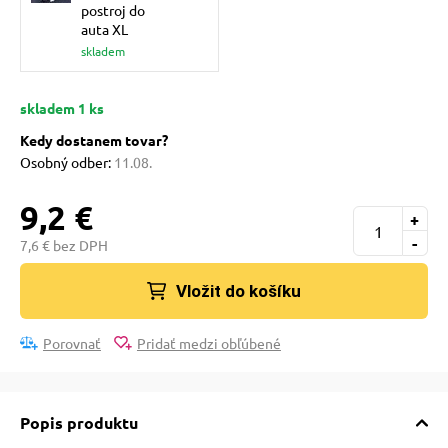
pre mačky
postroj do
auta XL
skladem
 pre mačky
skladem 1 ks
Kedy dostanem tovar?
ie podložky
Osobný odber:
11.08.
9,2 €
vé poukazy
+
-
7,6 € bez DPH
Vložit do košíku
Porovnať
Pridať medzi obľúbené
Popis produktu