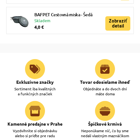
BAFPET Cestovná miska - Šedá
Skladem
Zobraziť
detail
4,0 €
Exkluzívne značky
Tovar odosielame ihneď
Sortiment iba kvalitných
Objednáte a do dvoch dní
a funkčných značiek
máte doma
Kamenné predajne v Prahe
Špičkové krmivá
Vyzdvihnite si objednávku
Neponúkame nič, čo by sme
alebo si príďte pre radu
nedali vlastným maznáčikom