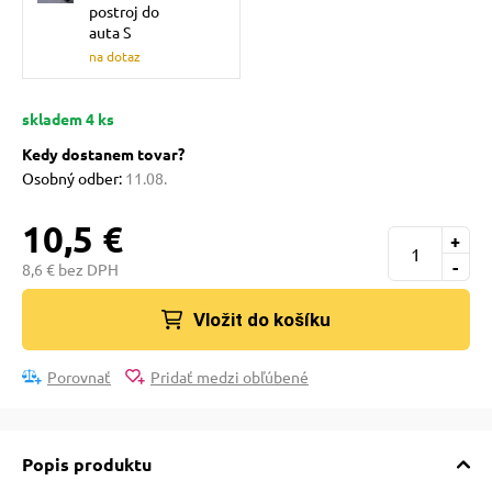
pre mačky
postroj do
auta S
na dotaz
 pre mačky
skladem 4 ks
Kedy dostanem tovar?
ie podložky
Osobný odber:
11.08.
10,5 €
vé poukazy
+
-
8,6 € bez DPH
Vložit do košíku
Porovnať
Pridať medzi obľúbené
Popis produktu