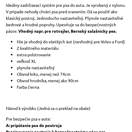
Ideálny zadržiavací systém pre psa do auta. Je vyrobený z nylonu.
V prípade nehody chráni psa pred zranením. Dá sa použiť ako
klasický postroj. Jednoducho nastaviteľný. Plynule nastaviteľné
bedrové a hrudné popruhy. Upevňuje sa do bezpečnostných
pásov.
Vhodný napr. pre rotvajler, Bernský salašnícky pes.
Nie je vhodný do všetkých áut (nevhodný pre Volvo a Ford)
Z kvalitného materiálu
extra polstrovanie
veľkosť XL
plynule nastaviteľný
Obvod krku, menej než 74cm
Obvod hrudníka, menej ako 90cm
Farba čierna
Návod k výrobku (Jedná sa o preklad na obale)
Pre bezpečie psa v aute:
A: pripútanie psa do postroja
B: pripevnenie postroja k bezpečnostnému pásu pre