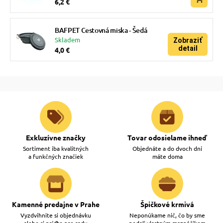
6,2 €
BAFPET Cestovná miska - Šedá
Skladem
Zobraziť
detail
4,0 €
Exkluzívne značky
Tovar odosielame ihneď
Sortiment iba kvalitných
Objednáte a do dvoch dní
a funkčných značiek
máte doma
Kamenné predajne v Prahe
Špičkové krmivá
Vyzdvihnite si objednávku
Neponúkame nič, čo by sme