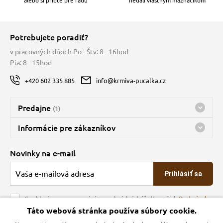
alebo si príďte pre radu
nedali vlastným maznáčikom
Potrebujete poradiť?
v pracovných dňoch Po - Štv: 8 - 16hod
Pia: 8 - 15hod
+420 602 335 885
info@krmiva-pucalka.cz
Predajne
(1)
Predajňa a sklad Kbely
Informácie pre zákazníkov
Bohužiaľ, momentálne máme zatvorené
Doprava
Novinky na e-mail
O spoločnosti
Prihlásiť sa
Veľkoobchod
Obchodné podmienky
Souhlasím se zpracováním osobních údajů dle našich
Podmínek
ochrany osobních údajů
Táto webová stránka používa súbory cookie.
Kontakt