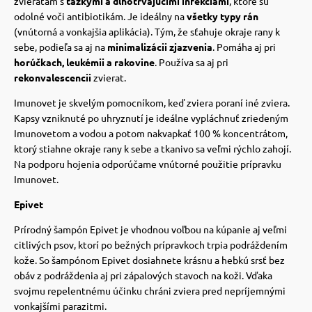
zvieratám s
ťažkými a dlhotrvajúcimi infekciami
, ktoré sú
odolné voči antibiotikám. Je ideálny na
všetky typy rán
(vnútorná a vonkajšia aplikácia). Tým, že sťahuje okraje rany k
sebe, podieľa sa aj na
minimalizácii zjazvenia
. Pomáha aj pri
horúčkach, leukémii a rakovine
. Používa sa aj pri
rekonvalescencii
zvierat.
Imunovet je skvelým pomocníkom, keď zviera poraní iné zviera.
Kapsy vzniknuté po uhryznutí je ideálne vypláchnuť zriedeným
Imunovetom a vodou a potom nakvapkať 100 % koncentrátom,
ktorý stiahne okraje rany k sebe a tkanivo sa veľmi rýchlo zahojí.
Na podporu hojenia odporúčame vnútorné použitie prípravku
Imunovet.
Epivet
Prírodný šampón Epivet je vhodnou voľbou na kúpanie aj veľmi
citlivých psov, ktorí po bežných prípravkoch trpia podráždením
kože. So šampónom Epivet dosiahnete krásnu a hebkú srsť bez
obáv z podráždenia aj pri zápalových stavoch na koži. Vďaka
svojmu repelentnému účinku chráni zviera pred nepríjemnými
vonkajšími parazitmi.