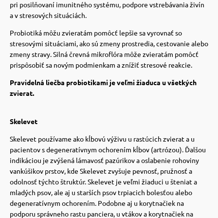
pri posilňovaní imunitného systému, podpore vstrebávania živín
a v stresových situáciách.
Probiotiká môžu zvieratám pomôcť lepšie sa vyrovnať so
stresovými situáciami, ako sú zmeny prostredia, cestovanie alebo
zmeny stravy. Silná črevná mikroflóra môže zvieratám pomôcť
prispôsobiť sa novým podmienkam a znížiť stresové reakcie.
Pravidelná liečba probiotikami je veľmi žiaduca u všetkých
zvierat.
Skelevet
Skelevet používame ako kĺbovú výživu u rastúcich zvierat a u
pacientov s degeneratívnym ochorením kĺbov (artrózou). Ďalšou
indikáciou je zvýšená lámavosť pazúrikov a oslabenie rohoviny
vankúšikov prstov, kde Skelevet zvyšuje pevnosť, pružnosť a
odolnosť týchto štruktúr. Skelevet je veľmi žiaduci u šteniat a
mladých psov, ale aj u starších psov trpiacich bolesťou alebo
degeneratívnym ochorením. Podobne aj u korytnačiek na
podporu správneho rastu panciera, u vtákov a korytnačiek na