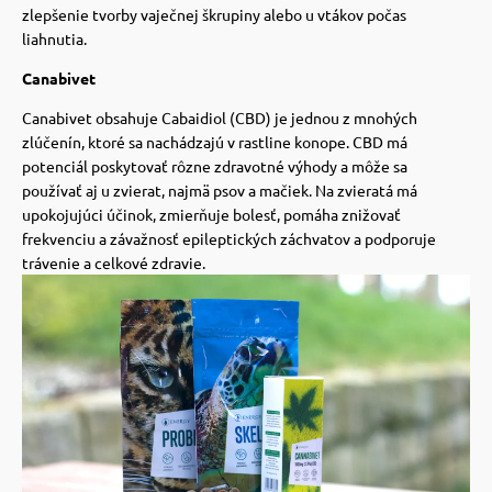
zlepšenie tvorby vaječnej škrupiny alebo u vtákov počas
liahnutia.
Canabivet
Canabivet obsahuje Cabaidiol (CBD) je jednou z mnohých
zlúčenín, ktoré sa nachádzajú v rastline konope. CBD má
potenciál poskytovať rôzne zdravotné výhody a môže sa
používať aj u zvierat, najmä psov a mačiek. Na zvieratá má
upokojujúci účinok, zmierňuje bolesť, pomáha znižovať
frekvenciu a závažnosť epileptických záchvatov a podporuje
trávenie a celkové zdravie.