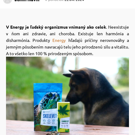
 prostriedky
 prostriedky
V Energy je ľudský organizmus vnímaný ako celok
. Neexistuje
v ňom ani zdravie, ani choroba. Existuje len harmónia a
pre mačky
 a vitamíny
disharmónia. Produkty
Energy
hľadajú príčiny nerovnováhy a
jemným pôsobením navracajú telu jeho prirodzenú silu a vitalitu.
A to všetko len 100 % prirodzeným spôsobom.
 pre psov
ky a pelechy
pre psov
re mačky
 pre psov
my
e pre psov
e pre mačky