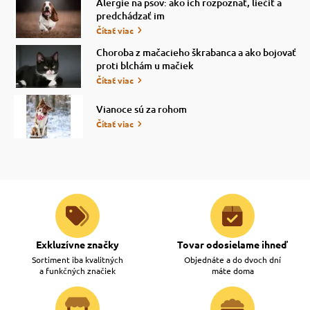
Alergie na psov: ako ich rozpoznať, liečiť a
predchádzať im
Čítať viac
Choroba z mačacieho škrabanca a ako bojovať
proti blchám u mačiek
Čítať viac
Vianoce sú za rohom
Čítať viac
Exkluzívne značky
Tovar odosielame ihneď
Sortiment iba kvalitných
Objednáte a do dvoch dní
a funkčných značiek
máte doma