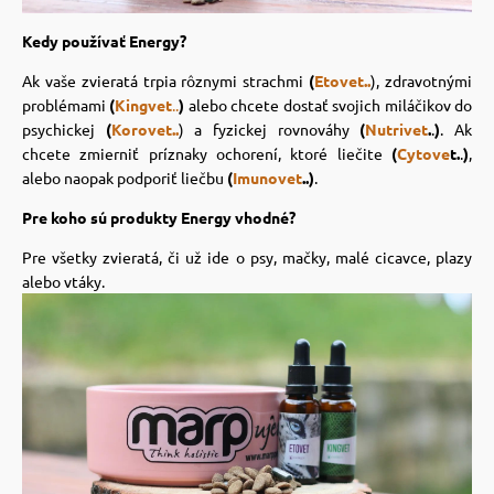
 a ohlávky
pre mačky
Kedy používať Energy?
Ak vaše zvieratá trpia rôznymi strachmi
(
Etovet..
), zdravotnými
re psov
 pre mačky
problémami
(
Kingvet
..
)
alebo chcete dostať svojich miláčikov do
psychickej
(
Korovet..
) a fyzickej rovnováhy
(
Nutrivet
.
.
)
. Ak
chcete zmierniť príznaky ochorení, ktoré liečite
(
Cytove
t.
.
)
,
my
ie podložky
alebo naopak podporiť liečbu
(
Imunovet
..)
.
Pre koho sú produkty Energy vhodné?
výcvik
vé poukazy
Pre všetky zvieratá, či už ide o psy, mačky, malé cicavce, plazy
alebo vtáky.
osť
nie so psom