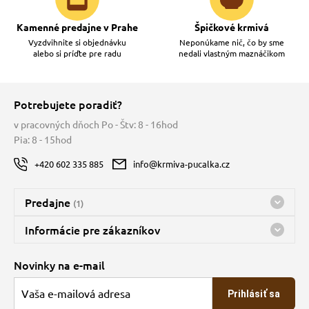
Kamenné predajne v Prahe
Špičkové krmivá
Vyzdvihnite si objednávku
Neponúkame nič, čo by sme
alebo si príďte pre radu
nedali vlastným maznáčikom
Potrebujete poradiť?
v pracovných dňoch Po - Štv: 8 - 16hod
Pia: 8 - 15hod
+420 602 335 885
info@krmiva-pucalka.cz
Predajne
(1)
Predajňa a sklad Kbely
Informácie pre zákazníkov
Bohužiaľ, momentálne máme zatvorené
Doprava
Novinky na e-mail
O spoločnosti
Prihlásiť sa
Veľkoobchod