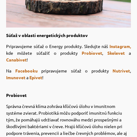
vé poukazy
Súťaž v oblasti energetických produktov
Pripravujeme súťaž o Energy produkty. Sledujte náš
Instagram,
kde môžete súťažiť o produkty
Probiovet
,
Skelevet
a
Canabivet
!
Na
Facebooku
pripravujeme súťaž o produkty
Nutrivet
,
Imunovet
a
Epivet
!
Probiovet
Správna črevná klíma zohráva kľúčovú úlohu v imunitnom
systéme zvierat. Probiotiká môžu podporiť imunitnú funkciu
tým, že pomáhajú udržiavať rovnováhu medzi prospešnými a
škodlivými baktériami v čreve. Hrajú kľúčovú úlohu nielen pri
podpore trávenia, prevencii a liečbe črevných problémov, ale aj