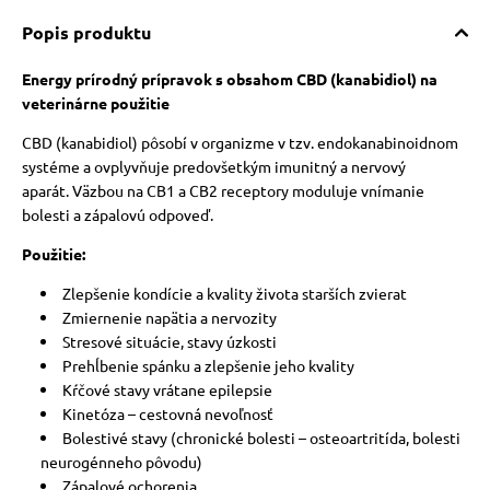
Popis produktu
Energy prírodný prípravok s obsahom CBD (kanabidiol) na
veterinárne použitie
CBD (kanabidiol) pôsobí v organizme v tzv. endokanabinoidnom
systéme a ovplyvňuje predovšetkým imunitný a nervový
aparát.
Väzbou na CB1 a CB2 receptory moduluje vnímanie
bolesti a zápalovú odpoveď.
Použitie:
Zlepšenie kondície a kvality života starších zvierat
Zmiernenie napätia a nervozity
Stresové situácie, stavy úzkosti
Prehĺbenie spánku a zlepšenie jeho kvality
Kŕčové stavy vrátane epilepsie
Kinetóza – cestovná nevoľnosť
Bolestivé stavy (chronické bolesti – osteoartritída, bolesti
neurogénneho pôvodu)
Zápalové ochorenia