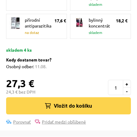
pre mačky
skladem
přírodní
bylinný
17,6 €
18,2 €
 pre mačky
antiparazitika
koncentrát
na dotaz
skladem
ie podložky
skladem 4 ks
Kedy dostanem tovar?
vé poukazy
Osobný odber:
11.08.
27,3 €
+
-
24,3 € bez DPH
Vložit do košíku
Porovnať
Pridať medzi obľúbené