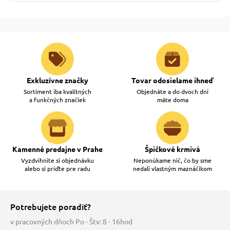
Exkluzívne značky
Tovar odosielame ihneď
Sortiment iba kvalitných
Objednáte a do dvoch dní
a funkčných značiek
máte doma
Kamenné predajne v Prahe
Špičkové krmivá
Vyzdvihnite si objednávku
Neponúkame nič, čo by sme
alebo si príďte pre radu
nedali vlastným maznáčikom
Potrebujete poradiť?
v pracovných dňoch Po - Štv: 8 - 16hod