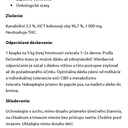
Onkologické stavy
Zloženie:
Kanabidiol 3,3 %, MCT kokosový olej 96,7 %, 1 000 mg.
Neobsahuje THC.
Odporúčané dávkovanie:
1 kvapka na 5 kg živej hmotnosti zvieraťa 1–2x denne.
Podľa
liečeného stavu je možné dávku až zdvojnásobiť.
Všeobecné
odporúčanie je začať s dávkou nižšou a túto postupne zvyšovať
až do požadovaného účinku.
Optimálna dávka závisí od indikácie
a individuálnej tolerancie voči CBD a metabolizmu
zvieraťa.
Nakvapkajte priamo do papule psa, na maškrtu alebo do
krmiva.
Skladovanie:
Uchovávajte v suchu, mimo dosahu priameho slnečného žiarenia,
na chladnom a tmavom mieste bez prístupu svetla.
Chráňte pred
mrazom. Ukladajte mimo dosahu detí.