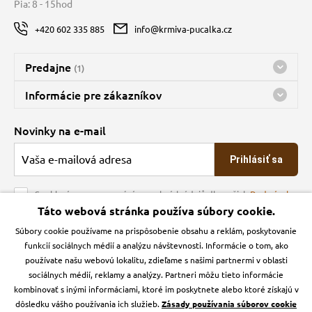
Pia: 8 - 15hod
+420 602 335 885
info@krmiva-pucalka.cz
Predajne
(1)
Predajňa a sklad Kbely
Informácie pre zákazníkov
Bohužiaľ, momentálne máme zatvorené
Doprava
Novinky na e-mail
O spoločnosti
Prihlásiť sa
Veľkoobchod
Obchodné podmienky
Souhlasím se zpracováním osobních údajů dle našich
Podmínek
ochrany osobních údajů
Táto webová stránka používa súbory cookie.
Kontakt
Súbory cookie používame na prispôsobenie obsahu a reklám, poskytovanie
Krmiva Pučálka na sociálnych sieťach
Podmienky ochrany osobných údajov
funkcií sociálnych médií a analýzu návštevnosti. Informácie o tom, ako
Zásady používanie cookies a Google Analytics
používate našu webovú lokalitu, zdieľame s našimi partnermi v oblasti
Instagran
Facebook
sociálnych médií, reklamy a analýzy. Partneri môžu tieto informácie
kombinovať s inými informáciami, ktoré im poskytnete alebo ktoré získajú v
dôsledku vášho používania ich služieb.
Zásady používania súborov cookie