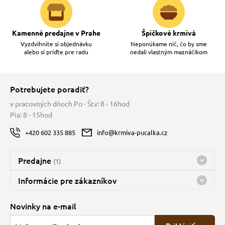
Kamenné predajne v Prahe
Špičkové krmivá
Vyzdvihnite si objednávku
Neponúkame nič, čo by sme
alebo si príďte pre radu
nedali vlastným maznáčikom
Potrebujete poradiť?
v pracovných dňoch Po - Štv: 8 - 16hod
Pia: 8 - 15hod
+420 602 335 885
info@krmiva-pucalka.cz
Predajne
(1)
Predajňa a sklad Kbely
Informácie pre zákazníkov
Bohužiaľ, momentálne máme zatvorené
Doprava
Novinky na e-mail
O spoločnosti