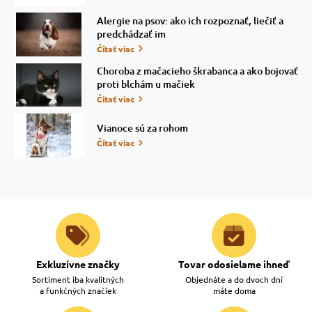
Alergie na psov: ako ich rozpoznať, liečiť a
predchádzať im
Čítať viac
Choroba z mačacieho škrabanca a ako bojovať
proti blchám u mačiek
Čítať viac
Vianoce sú za rohom
Čítať viac
Exkluzívne značky
Tovar odosielame ihneď
Sortiment iba kvalitných
Objednáte a do dvoch dní
a funkčných značiek
máte doma