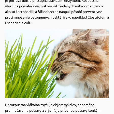
je potrava dlhšie prístupná tráviacim enzýmom.
Rozpustná
vláknina pomáha zvyšovať výskyt žiadaných mikroorganizmov
ako sú Lactobacilli a Bifidobacter, naopak pôsobí preventívne
proti množeniu patogénnych baktérií ako napríklad Clostridium a
Escherichia coli.
Nerozpustná vláknina zvyšuje objem výkalov, napomáha
premiešavaniu potravy a zrýchľuje priechod potravy tenkým