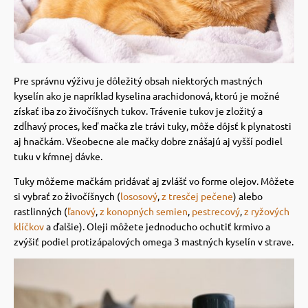
 a ohlávky
pre mačky
re psov
 pre mačky
Pre správnu výživu je dôležitý obsah niektorých mastných
kyselín ako je napríklad kyselina arachidonová, ktorú je možné
my
ie podložky
získať iba zo živočíšnych tukov.
Trávenie tukov je zložitý a
zdĺhavý proces, keď mačka zle trávi tuky, môže dôjsť k plynatosti
aj hnačkám. Všeobecne ale mačky dobre znášajú aj vyšší podiel
výcvik
vé poukazy
tuku v kŕmnej dávke.
Tuky môžeme mačkám pridávať aj zvlášť vo forme olejov.
Môžete
osť
si vybrať zo živočíšnych (
lososový
,
z tresčej pečene
) alebo
rastlinných (
ľanový
,
z konopných semien
,
pestrecový
,
z ryžových
klíčkov
a ďalšie).
Oleji môžete jednoducho ochutiť krmivo a
nie so psom
zvýšiť podiel protizápalových omega 3 mastných kyselín v strave.