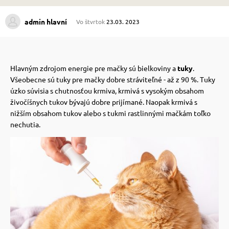
admin hlavní
Vo štvrtok
23.03. 2023
 prostriedky
 prostriedky
pre mačky
 a vitamíny
Hlavným zdrojom energie pre mačky sú bielkoviny a
tuky
.
Všeobecne sú tuky pre mačky dobre stráviteľné - až z 90 %.
Tuky
úzko súvisia s chutnosťou krmiva, krmivá s vysokým obsahom
 pre psov
ky a pelechy
živočíšnych tukov bývajú dobre prijímané. Naopak krmivá s
nižším obsahom tukov alebo s tukmi rastlinnými mačkám toľko
nechutia.
pre psov
re mačky
 pre psov
my
e pre psov
e pre mačky