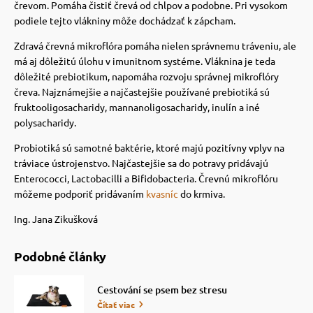
črevom. Pomáha čistiť črevá od chlpov a podobne. Pri vysokom
podiele tejto vlákniny môže dochádzať k zápcham.
Zdravá črevná mikroflóra pomáha nielen správnemu tráveniu, ale
má aj dôležitú úlohu v imunitnom systéme.
Vláknina je teda
dôležité prebiotikum, napomáha rozvoju správnej mikroflóry
čreva. Najznámejšie a najčastejšie používané prebiotiká sú
fruktooligosacharidy, mannanoligosacharidy, inulín a iné
polysacharidy.
Probiotiká sú samotné baktérie, ktoré majú pozitívny vplyv na
tráviace ústrojenstvo.
Najčastejšie sa do potravy pridávajú
Enterococci, Lactobacilli a Bifidobacteria. Črevnú mikroflóru
môžeme podporiť pridávaním
kvasníc
do krmiva.
Ing. Jana Zikušková
Podobné články
Cestování se psem bez stresu
Čítať viac