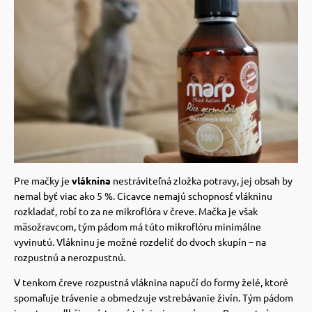
vé poukazy
Pre mačky je
vláknina
nestráviteľná zložka potravy, jej obsah by
nemal byť viac ako 5 %. Cicavce nemajú schopnosť vlákninu
rozkladať, robí to za ne mikroflóra v čreve.
Mačka je však
mäsožravcom, tým pádom má túto mikroflóru minimálne
vyvinutú. Vlákninu je možné rozdeliť do dvoch skupín – na
rozpustnú a nerozpustnú.
V tenkom čreve rozpustná vláknina napučí do formy želé, ktoré
spomaľuje trávenie a obmedzuje vstrebávanie živín.
Tým pádom