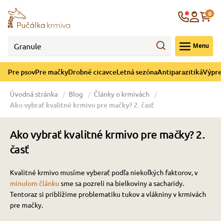
né cicavce
ná sezóna
re mačky
ýpredaj
re psov
Krajina
0
 - CZK
Menu
górii Drobné cicavce
egórii Letná sezóna
ategórii Pre mačky
ategórii Výpredaj
ategórii Pre psov
Pre psov
Pre mačky
Drobné cicavce
Letná sezóna
Antiparazitiká
Výpre
 pre psov
 pre mačky
 a ochladenie
Úvodná stránka
Blog
Články o krmivách
Ako vybrať kvalitné krmivo pre mačky? 2. časť
y pre psov
y pre mačky
e hračky
Ako vybrať kvalitné krmivo pre mačky? 2.
 pre psov
 pre mačky
 prostriedky
te
e
časť
Kvalitné krmivo musíme vyberať podľa niekoľkých faktorov, v
 pre psov
 pre mačky
lky
minulom článku
sme sa pozreli na bielkoviny a sacharidy.
Tentoraz si priblížime problematiku tukov a vlákniny v krmivách
pre mačky.
pre psov
 a podstielka