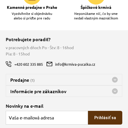
Kamenné predajne v Prahe
Špičkové krmivá
Vyzdvihnite si objednávku
Neponúkame nič, čo by sme
alebo si príďte pre radu
nedali vlastným maznáčikom
Potrebujete poradiť?
v pracovných dňoch Po - Štv: 8 - 16hod
Pia: 8 - 15hod
+420 602 335 885
info@krmiva-pucalka.cz
Predajne
(1)
Predajňa a sklad Kbely
Informácie pre zákazníkov
Bohužiaľ, momentálne máme zatvorené
Doprava
Novinky na e-mail
O spoločnosti
Prihlásiť sa
Veľkoobchod