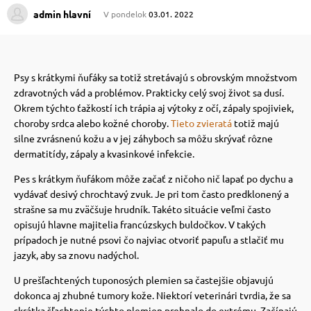
admin hlavní
V pondelok
03.01. 2022
 prostriedky
 prostriedky
Psy s krátkymi ňufáky sa totiž stretávajú s obrovským množstvom
pre mačky
 a vitamíny
zdravotných vád a problémov.
Prakticky celý svoj život sa dusí.
Okrem týchto ťažkostí ich trápia aj výtoky z očí, zápaly spojiviek,
choroby srdca alebo kožné choroby.
Tieto zvieratá
totiž majú
 pre psov
ky a pelechy
silne zvrásnenú kožu a v jej záhyboch sa môžu skrývať rôzne
dermatitídy, zápaly a kvasinkové infekcie.
pre psov
re mačky
Pes s krátkym ňufákom môže začať z ničoho nič lapať po dychu a
vydávať desivý chrochtavý zvuk.
Je pri tom často predklonený a
strašne sa mu zväčšuje hrudník.
Takéto situácie veľmi často
 pre psov
my
opisujú hlavne majitelia francúzskych buldočkov.
V takých
prípadoch je nutné psovi čo najviac otvoriť papuľu a stlačiť mu
jazyk, aby sa znovu nadýchol.
e pre psov
e pre mačky
U prešľachtených tuponosých plemien sa častejšie objavujú
dokonca aj zhubné tumory kože.
Niektorí veterinári tvrdia, že sa
skrátka šľachtenie týchto plemien prehnalo do extrému.
Začínajú