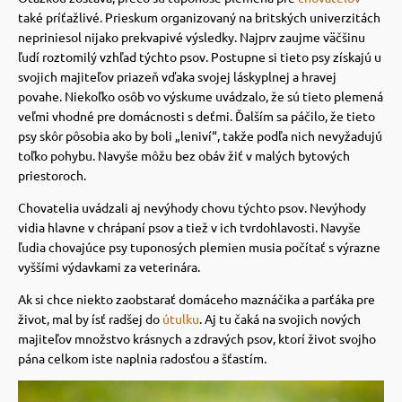
také príťažlivé.
Prieskum organizovaný na britských univerzitách
vé poukazy
nepriniesol nijako prekvapivé výsledky.
Najprv zaujme väčšinu
ľudí roztomilý vzhľad týchto psov.
Postupne si tieto psy získajú u
svojich majiteľov priazeň vďaka svojej láskyplnej a hravej
povahe.
Niekoľko osôb vo výskume uvádzalo, že sú tieto plemená
veľmi vhodné pre domácnosti s deťmi.
Ďalším sa páčilo, že tieto
psy skôr pôsobia ako by boli „leniví“, takže podľa nich nevyžadujú
toľko pohybu. Navyše môžu bez obáv žiť v malých bytových
priestoroch.
Chovatelia uvádzali aj nevýhody chovu týchto psov.
Nevýhody
vidia hlavne v chrápaní psov a tiež v ich tvrdohlavosti. Navyše
ľudia chovajúce psy tuponosých plemien musia počítať s výrazne
vyššími výdavkami za veterinára.
Ak si chce niekto zaobstarať domáceho maznáčika a parťáka pre
život, mal by ísť radšej do
útulku
.
Aj tu čaká na svojich nových
majiteľov množstvo krásnych a zdravých psov, ktorí život svojho
pána celkom iste naplnia radosťou a šťastím.