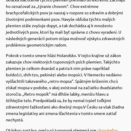
 a ohlávky
pre mačky
ho označovať za „týranie chovom“.
Chov extrémne
brachycefalických psov je naozaj v rozpore so zdravím a dobrými
životnými podmienkami psov.
Navyše obľuba týchto malých
re psov
 pre mačky
plemien stále zvyšuje dopyt, a tak dochádza aj k množeniu
jednotlivých psov, ktorí by mali byť správne z chovu vyradení.
U
následných generácií potom stúpa možnosť výskytu zdravotných
my
ie podložky
problémov geometrickým radom.
Pokrok v tomto smere hlási Holandsko.
V tejto krajine už zákon
zakazuje chov niektorých tuponosých psích plemien.
Takýchto
výcvik
vé poukazy
plemien je celkom dvanásť a patria k nim práve napríklad
buldočci, shih-tzu, pekinézi alebo mopsíci.
V Nemecku nedávno
vyšľachtili takzvaného „retro mopsa“.
Spätným krížením chcú
osť
získať mopsa v podobe, v akej existoval na začiatku dvadsiateho
storočia.
„Retro mopsík“ má dlhšie labky, menšiu hlavu a
štíhlejšie telo.
Predpokladá sa, že by nemal trpieť toľkými
nie so psom
zdravotnými ťažkosťami ako dnešný mops.
V Česku sa však žiadna
zmena legislatívy ani zmena šľachtenia v tomto smere zatiaľ
nechystá.
Otázkou zostáva, prečo sú tuponosé plemená pre
chovateľov