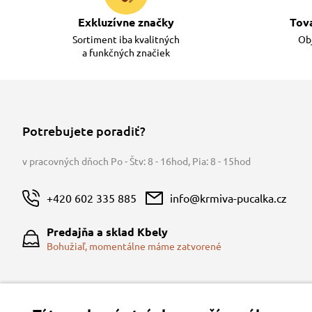
Exkluzívne značky
Tov
Sortiment iba kvalitných
Obj
a funkčných značiek
Potrebujete poradiť?
v pracovných dňoch Po - Štv: 8 - 16hod
,
Pia: 8 - 15hod
+420 602 335 885
info@krmiva-pucalka.cz
Predajňa a sklad Kbely
Bohužiaľ, momentálne máme zatvorené