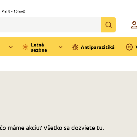
,
Pia: 8 - 15hod)
Letná
Antiparazitiká
sezóna
čo máme akciu? Všetko sa dozviete tu.