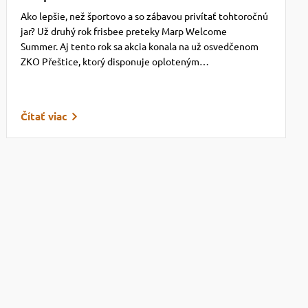
Ako lepšie, než športovo a so zábavou privítať tohtoročnú
jar? Už druhý rok frisbee preteky Marp Welcome
Summer. Aj tento rok sa akcia konala na už osvedčenom
ZKO Přeštice, ktorý disponuje oploteným…
Čítať viac