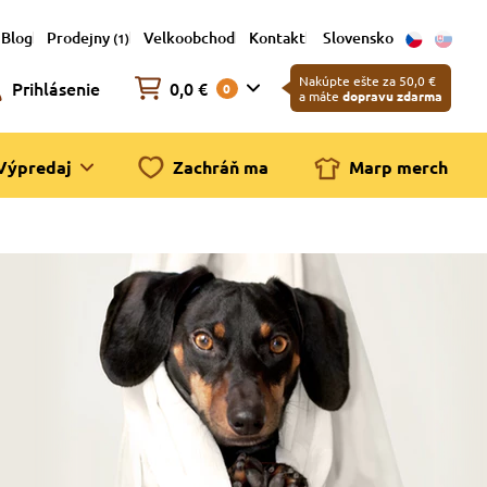
Blog
Prodejny
Velkoobchod
Kontakt
Slovensko
(1)
Nakúpte ešte za 50,0 €
Prihlásenie
0,0 €
0
a máte
dopravu zdarma
Výpredaj
Zachráň ma
Marp merch