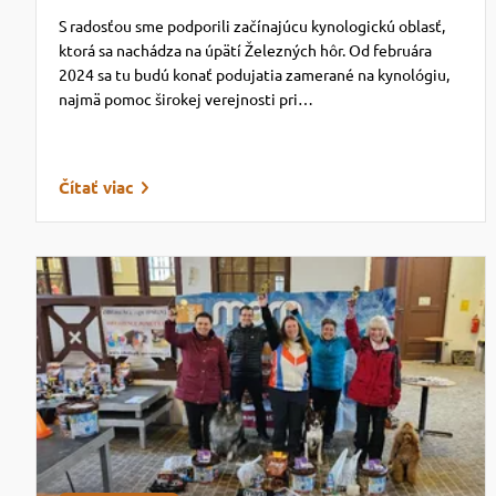
S radosťou sme podporili začínajúcu kynologickú oblasť,
ktorá sa nachádza na úpätí Železných hôr. Od februára
2024 sa tu budú konať podujatia zamerané na kynológiu,
najmä pomoc širokej verejnosti pri…
Čítať viac