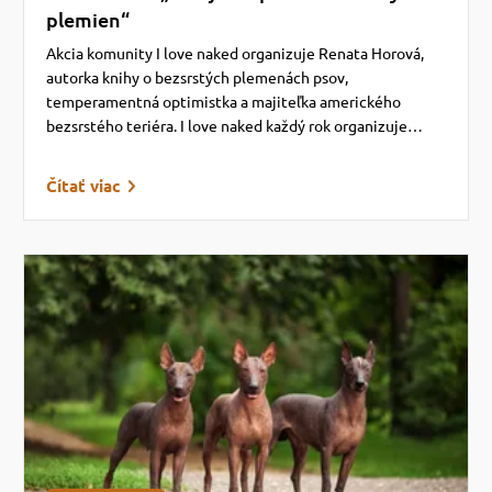
plemien“
Akcia komunity I love naked organizuje Renata Horová,
autorka knihy o bezsrstých plemenách psov,
temperamentná optimistka a majiteľka amerického
bezsrstého teriéra. I love naked každý rok organizuje…
Čítať viac