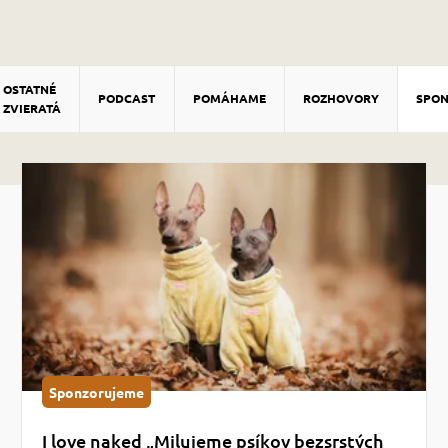
OSTATNÉ
PODCAST
POMÁHAME
ROZHOVORY
SPO
ZVIERATÁ
Sponzorujeme
I love naked „Milujeme psíkov bezsrstých