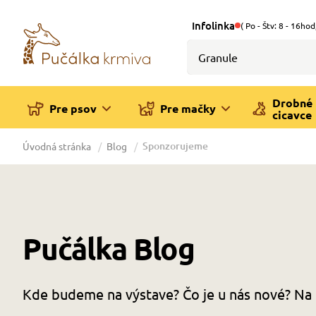
Infolinka
( Po - Štv: 8 - 16hod
Drobné
Pre psov
Pre mačky
cicavce
Sponzorujeme
Úvodná stránka
Blog
Pučálka Blog
Kde budeme na výstave? Čo je u nás nové? Na 