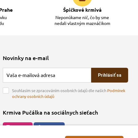
Prahe
Špičkové krmivá
ávku
Neponúkame nič, čo by sme
adu
nedali vlastným maznáčikom
Novinky na e-mail
Prihlásiť sa
Souhlasím se zpracováním osobních údajů dle našich
Podmínek
ochrany osobních údajů
Krmiva Pučálka na sociálnych sieťach
Instagran
Facebook