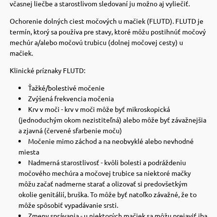
včasnej liečbe a starostlivom sledovaní ju možno aj vyliečiť.
Ochorenie dolných ciest močových u mačiek (FLUTD). FLUTD je
termín, ktorý sa používa pre stavy, ktoré môžu postihnúť močový
mechúr a/alebo močovú trubicu (dolnej močovej cesty) u
mačiek.
Klinické príznaky FLUTD:
Ťažké/bolestivé močenie
Zvýšená frekvencia močenia
Krv v moči - krv v moči môže byť mikroskopická
(jednoduchým okom nezistiteľná) alebo môže byť závažnejšia
a zjavná (červené sfarbenie moču)
Močenie mimo záchod a na neobvyklé alebo nevhodné
miesta
Nadmerná starostlivosť - kvôli bolesti a podráždeniu
močového mechúra a močovej trubice sa niektoré mačky
môžu začať nadmerne starať a olizovať si predovšetkým
okolie genitálií, bruška. To môže byť natoľko závažné, že to
môže spôsobiť vypadávanie srsti.
Zmeny správania - u niektorých mačiek sa môžu prejaviť iba