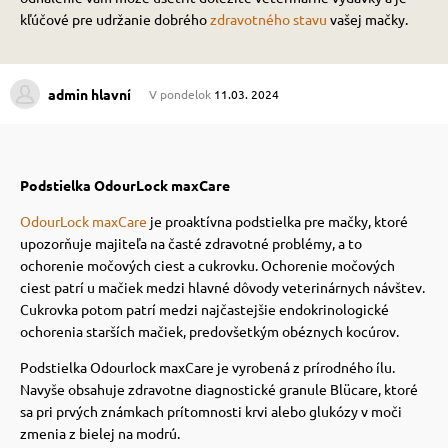
kľúčové pre udržanie dobrého
zdravotného stavu
vašej mačky.
 prostriedky
 prostriedky
admin hlavní
V pondelok
11.03. 2024
pre mačky
 a vitamíny
Podstielka OdourLock maxCare
 pre psov
ky a pelechy
OdourLock maxCare
je proaktívna podstielka pre mačky, ktoré
upozorňuje majiteľa na časté zdravotné problémy, a to
pre psov
re mačky
ochorenie močových ciest a cukrovku. Ochorenie močových
ciest patrí u mačiek medzi hlavné dôvody veterinárnych návštev.
Cukrovka potom patrí medzi najčastejšie endokrinologické
 pre psov
my
ochorenia starších mačiek, predovšetkým obéznych kocúrov.
Podstielka Odourlock maxCare je vyrobená z prírodného ílu.
Navyše obsahuje zdravotne diagnostické granule Blücare, ktoré
e pre psov
e pre mačky
sa pri prvých známkach prítomnosti krvi alebo glukózy v moči
zmenia z bielej na modrú.