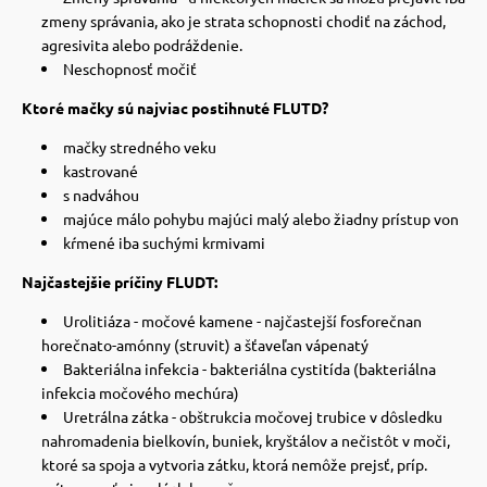
zmeny správania, ako je strata schopnosti chodiť na záchod,
agresivita alebo podráždenie.
Neschopnosť močiť
Ktoré mačky sú najviac postihnuté FLUTD?
mačky stredného veku
kastrované
s nadváhou
majúce málo pohybu majúci malý alebo žiadny prístup von
kŕmené iba suchými krmivami
Najčastejšie príčiny FLUDT:
Urolitiáza - močové kamene - najčastejší fosforečnan
horečnato-amónny (struvit) a šťaveľan vápenatý
Bakteriálna infekcia - bakteriálna cystitída (bakteriálna
infekcia močového mechúra)
Uretrálna zátka - obštrukcia močovej trubice v dôsledku
nahromadenia bielkovín, buniek, kryštálov a nečistôt v moči,
ktoré sa spoja a vytvoria zátku, ktorá nemôže prejsť, príp.