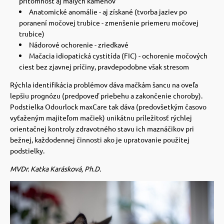
prítomnosť aj malých kameňov
Anatomické anomálie - aj získané (tvorba jaziev po
poranení močovej trubice - zmenšenie priemeru močovej
trubice)
Nádorové ochorenie - zriedkavé
Mačacia idiopatická cystitída (FIC) - ochorenie močových
ciest bez zjavnej príčiny, pravdepodobne však stresom
Rýchla identifikácia problémov dáva mačkám šancu na oveľa
lepšiu prognózu (predpoveď priebehu a zakončenie choroby).
Podstielka Odourlock maxCare tak dáva (predovšetkým časovo
vyťaženým majiteľom mačiek) unikátnu príležitosť rýchlej
orientačnej kontroly zdravotného stavu ich maznáčikov pri
bežnej, každodennej činnosti ako je upratovanie použitej
podstielky.
MVDr. Katka Karásková, Ph.D.