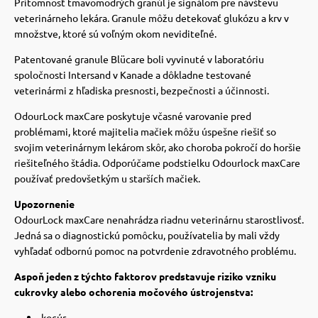
Prítomnosť tmavomodrých granúl je signálom pre návštevu
veterinárneho lekára. Granule môžu detekovať glukózu a krv v
vé poukazy
množstve, ktoré sú voľným okom neviditeľné.
Patentované granule Blücare boli vyvinuté v laboratóriu
spoločnosti Intersand v Kanade a dôkladne testované
veterinármi z hľadiska presnosti, bezpečnosti a účinnosti.
OdourLock maxCare poskytuje včasné varovanie pred
problémami, ktoré majitelia mačiek môžu úspešne riešiť so
svojim veterinárnym lekárom skôr, ako choroba pokročí do horšie
riešiteľného štádia. Odporúčame podstielku Odourlock maxCare
používať predovšetkým u starších mačiek.
Upozornenie
OdourLock maxCare nenahrádza riadnu veterinárnu starostlivosť.
Jedná sa o diagnostickú pomôcku, používatelia by mali vždy
vyhľadať odbornú pomoc na potvrdenie zdravotného problému.
Aspoň jeden z týchto faktorov predstavuje riziko vzniku
cukrovky alebo ochorenia močového ústrojenstva:
kocúr