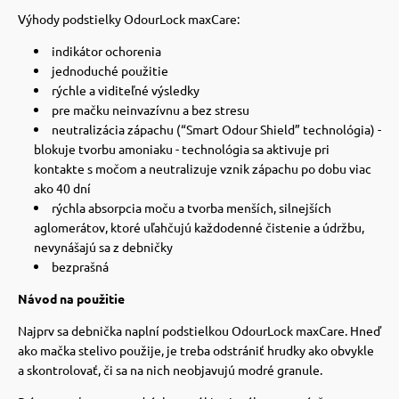
 a ohlávky
pre mačky
Výhody podstielky OdourLock maxCare:
indikátor ochorenia
re psov
 pre mačky
jednoduché použitie
rýchle a viditeľné výsledky
pre mačku neinvazívnu a bez stresu
neutralizácia zápachu (“Smart Odour Shield” technológia) -
my
ie podložky
blokuje tvorbu amoniaku - technológia sa aktivuje pri
kontakte s močom a neutralizuje vznik zápachu po dobu viac
ako 40 dní
výcvik
vé poukazy
rýchla absorpcia moču a tvorba menších, silnejších
aglomerátov, ktoré uľahčujú každodenné čistenie a údržbu,
nevynášajú sa z debničky
osť
bezprašná
Návod na použitie
nie so psom
Najprv sa debnička naplní podstielkou OdourLock maxCare.
Hneď
ako mačka stelivo použije, je treba odstrániť hrudky ako obvykle
a skontrolovať, či sa na nich neobjavujú modré granule.