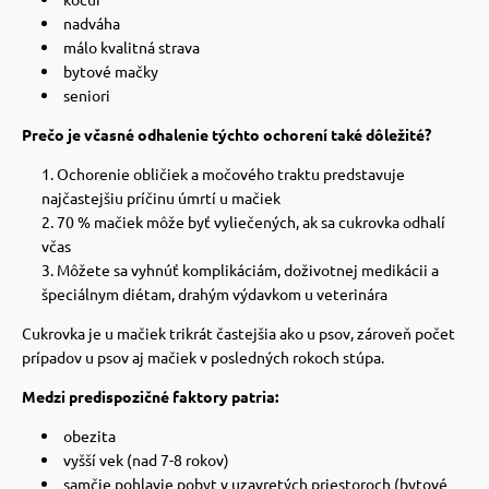
nadváha
málo kvalitná strava
bytové mačky
seniori
Prečo je včasné odhalenie týchto ochorení také dôležité?
Ochorenie obličiek a močového traktu predstavuje
najčastejšiu príčinu úmrtí u mačiek
70 % mačiek môže byť vyliečených, ak sa cukrovka odhalí
včas
Môžete sa vyhnúť komplikáciám, doživotnej medikácii a
špeciálnym diétam, drahým výdavkom u veterinára
Cukrovka je u mačiek trikrát častejšia ako u psov, zároveň počet
prípadov u psov aj mačiek v posledných rokoch stúpa.
Medzi predispozičné faktory patria:
obezita
vyšší vek (nad 7-8 rokov)
samčie pohlavie pobyt v uzavretých priestoroch (bytové