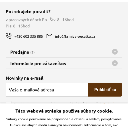
Potrebujete poradiť?
v pracovných dňoch Po - Štv: 8 - 16hod
Pia: 8 - 15hod
+420 602 335 885
info@krmiva-pucalka.cz
Predajne
(1)
Predajňa a sklad Kbely
Informácie pre zákazníkov
Bohužiaľ, momentálne máme zatvorené
Doprava
Novinky na e-mail
O spoločnosti
Prihlásiť sa
Veľkoobchod
Obchodné podmienky
Souhlasím se zpracováním osobních údajů dle našich
Podmínek
ochrany osobních údajů
Táto webová stránka používa súbory cookie.
Kontakt
Súbory cookie používame na prispôsobenie obsahu a reklám, poskytovanie
Krmiva Pučálka na sociálnych sieťach
Podmienky ochrany osobných údajov
funkcií sociálnych médií a analýzu návštevnosti. Informácie o tom, ako