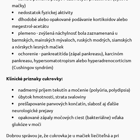
mačky)
nedostatok fyzickej aktivity
dlhodobé alebo opakované podávanie kortikoidov alebo
megestrol-acetátu
plemeno - zvýšená náchylnosť bola zaznamenaná u
barmských, mainských mývaloch, ruských modrých, siamských
a nórskych lesných mačiek
ochorenie - pankreatitída (zápal pankreasu), karcinóm
pankreasu, hypersomatotropism alebo hyperadrenocorticism
(Cushingov syndróm)
Klinické príznaky cukrovky:
nadmerný príjem tekutín a močenie (polyúria, polydipsia)
úbytok hmotnosti, strata svaloviny
prešľapovanie panvových končatín, slabosť aj ďalšie
neurologické prejavy
opakované zápaly močových ciest (bakteriálne) vďaka
glukóze v moči
Dobrou správou je, že cukrovka je u mačiek liečiteľná a pri