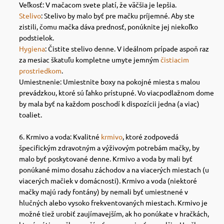
Veľkosť: V mačacom svete platí, že väčšia je lepšia.
Stelivo
: Stelivo by malo byť pre mačku príjemné. Aby ste
zistili, čomu mačka dáva prednosť, ponúknite jej niekoľko
podstielok.
Hygiena
: Čistite stelivo denne. V ideálnom prípade aspoň raz
za mesiac škatuľu kompletne umyte jemným
čistiacim
prostriedkom
.
Umiestnenie: Umiestnite boxy na pokojné miesta s malou
prevádzkou, ktoré sú ľahko prístupné. Vo viacpodlažnom dome
by mala byť na každom poschodí k dispozícii jedna (a viac)
toaliet.
Krmivo a voda: Kvalitné
krmivo
, ktoré zodpovedá
špecifickým zdravotným a výživovým potrebám mačky, by
malo byť poskytované denne. Krmivo a voda by mali byť
ponúkané mimo dosahu záchodov a na viacerých miestach (
u
viacerých mačiek v domácnosti
). Krmivo a voda (niektoré
mačky majú rady fontány) by nemali byť umiestnené v
hlučných alebo vysoko frekventovaných miestach.
Krmivo je
možné tiež urobiť zaujímavejším, ak ho ponúkate v hračkách,