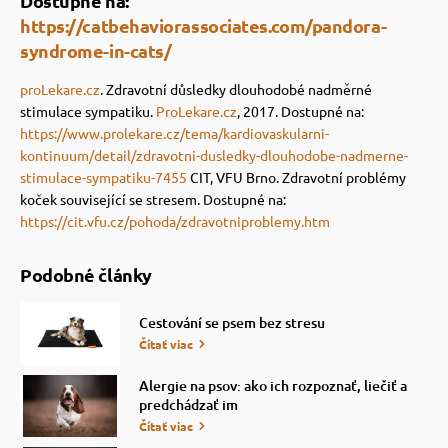
Dostupné na:
https://catbehaviorassociates.com/pandora-
syndrome-in-cats/
proLekare.cz
. Zdravotní důsledky dlouhodobé nadměrné
stimulace sympatiku.
ProLekare.cz
, 2017. Dostupné na:
https://www.prolekare.cz/tema/kardiovaskularni-
kontinuum/detail/zdravotni-dusledky-dlouhodobe-nadmerne-
stimulace-sympatiku-7455
CIT, VFU Brno. Zdravotní problémy
koček související se stresem. Dostupné na:
https://cit.vfu.cz/pohoda/zdravotniproblemy.htm
Podobné články
Cestování se psem bez stresu
Čítať viac
Alergie na psov: ako ich rozpoznať, liečiť a
predchádzať im
Čítať viac