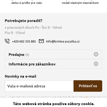
alebo si príďte pre radu
nedali vlastným maznáčikom
Potrebujete poradiť?
v pracovných dňoch Po - Štv: 8 - 16hod
Pia: 8 - 15hod
+420 602 335 885
info@krmiva-pucalka.cz
Predajne
(1)
Predajňa a sklad Kbely
Informácie pre zákazníkov
nes máme otvorené 08:00 - 15:00
Doprava
Novinky na e-mail
O spoločnosti
Prihlásiť sa
Veľkoobchod
Obchodné podmienky
Souhlasím se zpracováním osobních údajů dle našich
Podmínek
ochrany osobních údajů
Táto webová stránka používa súbory cookie.
Kontakt