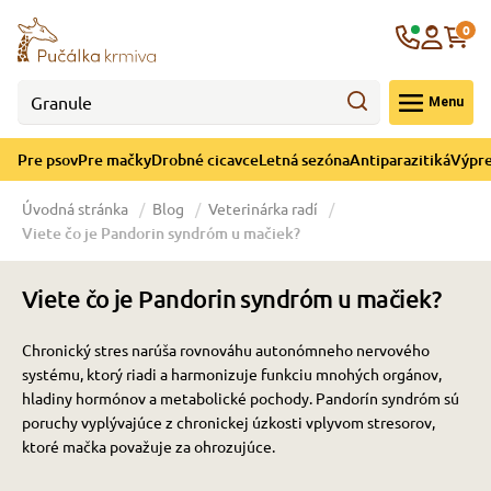
né cicavce
ná sezóna
re mačky
ýpredaj
re psov
Krajina
0
 - CZK
Menu
górii Drobné cicavce
egórii Letná sezóna
ategórii Pre mačky
ategórii Výpredaj
ategórii Pre psov
Pre psov
Pre mačky
Drobné cicavce
Letná sezóna
Antiparazitiká
Výpre
 pre psov
 pre mačky
 a ochladenie
Úvodná stránka
Blog
Veterinárka radí
Viete čo je Pandorin syndróm u mačiek?
y pre psov
y pre mačky
e hračky
Viete čo je Pandorin syndróm u mačiek?
 pre psov
 pre mačky
 prostriedky
te
e
Chronický stres narúša rovnováhu autonómneho nervového
systému, ktorý riadi a harmonizuje funkciu mnohých orgánov,
 pre psov
 pre mačky
lky
hladiny hormónov a metabolické pochody. Pandorín syndróm sú
poruchy vyplývajúce z chronickej úzkosti vplyvom stresorov,
ktoré mačka považuje za ohrozujúce.
pre psov
 a podstielka