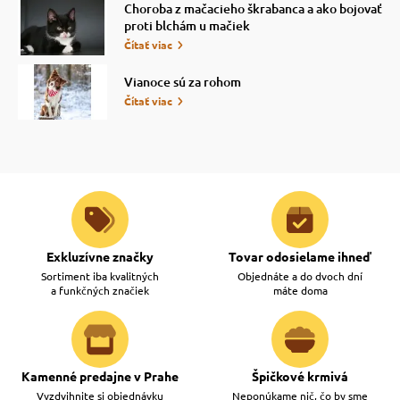
Choroba z mačacieho škrabanca a ako bojovať
proti blchám u mačiek
Čítať viac
Vianoce sú za rohom
Čítať viac
Exkluzívne značky
Tovar odosielame ihneď
Sortiment iba kvalitných
Objednáte a do dvoch dní
a funkčných značiek
máte doma
Kamenné predajne v Prahe
Špičkové krmivá
Vyzdvihnite si objednávku
Neponúkame nič, čo by sme