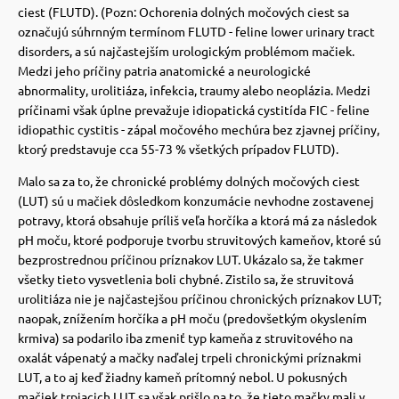
 a ohlávky
pre mačky
ciest (FLUTD).
(Pozn: Ochorenia dolných močových ciest sa
označujú súhrnným termínom FLUTD - feline lower urinary tract
disorders, a sú najčastejším urologickým problémom mačiek.
re psov
 pre mačky
Medzi jeho príčiny patria anatomické a neurologické
abnormality, urolitiáza, infekcia, traumy alebo neoplázia.
Medzi
príčinami však úplne prevažuje idiopatická cystitída FIC - feline
idiopathic cystitis - zápal močového mechúra bez zjavnej príčiny,
my
ie podložky
ktorý predstavuje cca 55-73 % všetkých prípadov FLUTD).
Malo sa za to, že chronické problémy dolných močových ciest
výcvik
vé poukazy
(LUT) sú u mačiek dôsledkom konzumácie nevhodne zostavenej
potravy, ktorá obsahuje príliš veľa horčíka a ktorá má za následok
pH moču, ktoré podporuje tvorbu struvitových kameňov, ktoré sú
osť
bezprostrednou príčinou príznakov LUT
. Ukázalo sa, že takmer
všetky tieto vysvetlenia boli chybné. Zistilo sa, že struvitová
urolitiáza nie je najčastejšou príčinou chronických príznakov LUT
;
nie so psom
naopak, znížením horčíka a pH moču (predovšetkým okyslením
krmiva) sa podarilo iba zmeniť typ kameňa z struvitového na
oxalát vápenatý a mačky naďalej trpeli chronickými príznakmi
LUT, a to aj keď žiadny kameň prítomný nebol.
U pokusných
mačiek trpiacich LUT sa však prišlo na to, že tieto mačky mali v