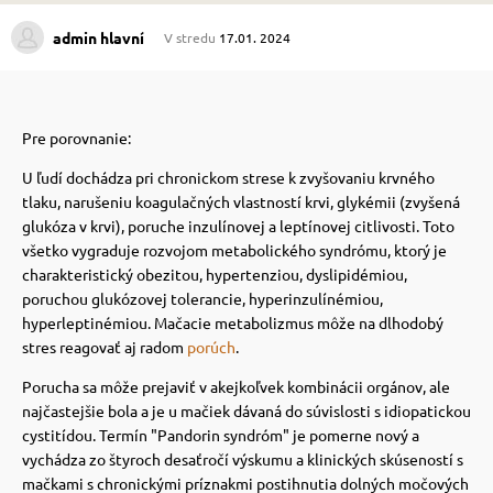
admin hlavní
V stredu
17.01. 2024
 prostriedky
 prostriedky
pre mačky
 a vitamíny
Pre porovnanie:
U ľudí dochádza pri chronickom strese k zvyšovaniu krvného
tlaku, narušeniu koagulačných vlastností krvi, glykémii (zvyšená
 pre psov
ky a pelechy
glukóza v krvi), poruche inzulínovej a leptínovej citlivosti.
Toto
všetko vygraduje rozvojom metabolického syndrómu, ktorý je
charakteristický obezitou, hypertenziou, dyslipidémiou,
pre psov
re mačky
poruchou glukózovej tolerancie, hyperinzulínémiou,
hyperleptinémiou.
Mačacie metabolizmus môže na dlhodobý
stres reagovať aj radom
porúch
.
 pre psov
my
Porucha sa môže prejaviť v akejkoľvek kombinácii orgánov, ale
najčastejšie bola a je u mačiek dávaná do súvislosti s idiopatickou
e pre psov
e pre mačky
cystitídou.
Termín "Pandorin syndróm" je pomerne nový a
vychádza zo štyroch desaťročí výskumu a klinických skúseností s
mačkami s chronickými príznakmi postihnutia dolných močových