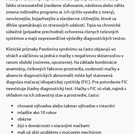
ľahko stresovateľné (nedávne sťahovanie, návšteva alebo náhla
zmena rodinného programu ai. ich rýchlo vyvedie z miery),
nervóznejšie, bojazlivejšie a všeobecne citlivejšie, ktoré sa
dlhšie spamätávajú zo stresových udalostí.
Trpia na chronické
súbežné (prípadne prechodné) ochorenia rôznych telesných
systémov a majú nepresvedčivé výsledky diagnostických testov.
Klinické príznaky Pandorina syndrómu sa často objavujú vo
vlnách a väčšinou sa jedná o mačky s negatívnou skúsenosťou v
ranom období (osirenie, opustenie).
Na základe kombinácie
anamnézy, rizikových faktorov prostredia, osobnosti mačky a
absencie diagnostických abnormalít môže byť stanovená
diagnóza mačacej idiopatickej cystitídy (FIC).
Pre potvrdenie FIC
neexistuje žiadny diagnostický test. Mačky s FIC sú však, najmä s
ohľadom na ich zdravotný stav a prostredie, často:
chované výhradne alebo takmer výhradne v interiéri
mladšie ako 10 rokov
obézne
žijú v domácnosti s viacerými mačkami
mali už skôr problémy s močovým mechúrom