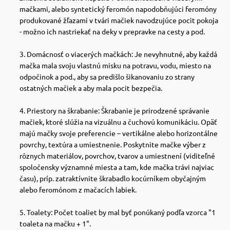
mačkami, alebo syntetický feromón napodobňujúci feromóny
produkované žľazami v tvári mačiek navodzujúce pocit pokoja
- možno ich nastriekať na deky v prepravke na cesty a pod.
Domácnosť o viacerých mačkách: Je nevyhnutné, aby každá
mačka mala svoju vlastnú misku na potravu, vodu, miesto na
odpočinok a pod., aby sa predišlo šikanovaniu zo strany
ostatných mačiek a aby mala pocit bezpečia.
Priestory na škrabanie: Škrabanie je prirodzené správanie
mačiek, ktoré slúžia na vizuálnu a čuchovú komunikáciu.
Opäť
majú mačky svoje preferencie – vertikálne alebo horizontálne
povrchy, textúra a umiestnenie. Poskytnite mačke výber z
rôznych materiálov, povrchov, tvarov a umiestnení (viditeľné
spoločensky významné miesta a tam, kde mačka trávi najviac
času),
príp. zatraktívnite škrabadlo kocúrníkem obyčajným
alebo feromónom z mačacích labiek.
Toalety: Počet toaliet by mal byť ponúkaný podľa vzorca "1
toaleta na mačku + 1".