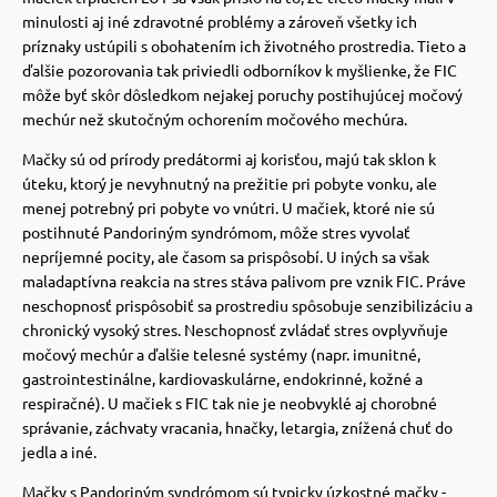
minulosti aj iné zdravotné problémy a zároveň všetky ich
vé poukazy
príznaky ustúpili s obohatením ich životného prostredia.
Tieto a
ďalšie pozorovania tak priviedli odborníkov k myšlienke, že FIC
môže byť skôr dôsledkom nejakej poruchy postihujúcej močový
mechúr než skutočným ochorením močového mechúra.
Mačky sú od prírody predátormi aj korisťou, majú tak sklon k
úteku, ktorý je nevyhnutný na prežitie pri pobyte vonku, ale
menej potrebný pri pobyte vo vnútri.
U mačiek, ktoré nie sú
postihnuté Pandoriným syndrómom, môže stres vyvolať
nepríjemné pocity, ale časom sa prispôsobí.
U iných sa však
maladaptívna reakcia na stres stáva palivom pre vznik FIC. Práve
neschopnosť prispôsobiť sa prostrediu spôsobuje senzibilizáciu a
chronický vysoký stres.
Neschopnosť zvládať stres ovplyvňuje
močový mechúr a ďalšie telesné systémy (napr. imunitné,
gastrointestinálne, kardiovaskulárne, endokrinné, kožné a
respiračné).
U mačiek s FIC tak nie je neobvyklé aj chorobné
správanie, záchvaty vracania, hnačky, letargia, znížená chuť do
jedla a iné.
Mačky s Pandoriným syndrómom sú typicky úzkostné mačky -