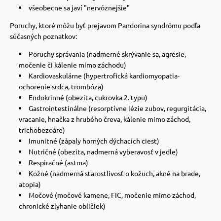
všeobecne sa javí "nervóznejšie"
Poruchy, ktoré môžu byť prejavom Pandorina syndrómu podľa
súčasných poznatkov:
Poruchy správania (nadmerné skrývanie sa, agresie,
močenie či kálenie mimo záchodu)
Kardiovaskulárne (hypertrofická kardiomyopatia-
ochorenie srdca, trombóza)
Endokrinné (obezita, cukrovka 2. typu)
Gastrointestinálne (resorptívne lézie zubov, regurgitácia,
vracanie, hnačka z hrubého čreva, kálenie mimo záchod,
trichobezoáre)
Imunitné (zápaly horných dýchacích ciest)
Nutričné ​​(obezita, nadmerná vyberavosť v jedle)
Respiračné (astma)
Kožné (nadmerná starostlivosť o kožuch, akné na brade,
atopia)
Močové (močové kamene, FIC, močenie mimo záchod,
chronické zlyhanie obličiek)