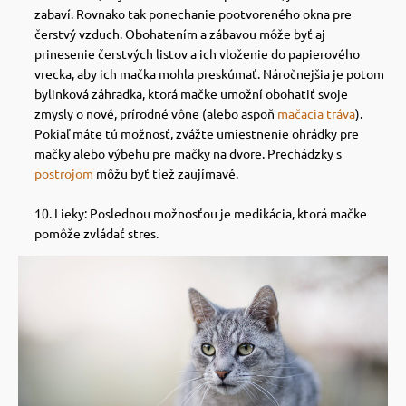
zabaví.
Rovnako tak ponechanie pootvoreného okna pre
čerstvý vzduch.
Obohatením a zábavou môže byť aj
prinesenie čerstvých listov a ich vloženie do papierového
vrecka, aby ich mačka mohla preskúmať.
Náročnejšia je potom
bylinková záhradka, ktorá mačke umožní obohatiť svoje
zmysly o nové, prírodné vône (alebo aspoň
mačacia tráva
).
Pokiaľ máte tú možnosť, zvážte umiestnenie ohrádky pre
mačky alebo výbehu pre mačky na dvore. Prechádzky s
postrojom
môžu byť tiež zaujímavé.
Lieky: Poslednou možnosťou je medikácia, ktorá mačke
pomôže zvládať stres.