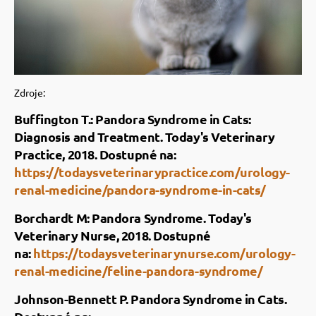
Zdroje:
Buffington T.: Pandora Syndrome in Cats:
Diagnosis and Treatment. Today's Veterinary
Practice, 2018. Dostupné na:
https://todaysveterinarypractice.com/urology-
renal-medicine/pandora-syndrome-in-cats/
Borchardt M: Pandora Syndrome. Today's
Veterinary Nurse, 2018. Dostupné
na:
https://todaysveterinarynurse.com/urology-
renal-medicine/feline-pandora-syndrome/
Johnson-Bennett P. Pandora Syndrome in Cats.