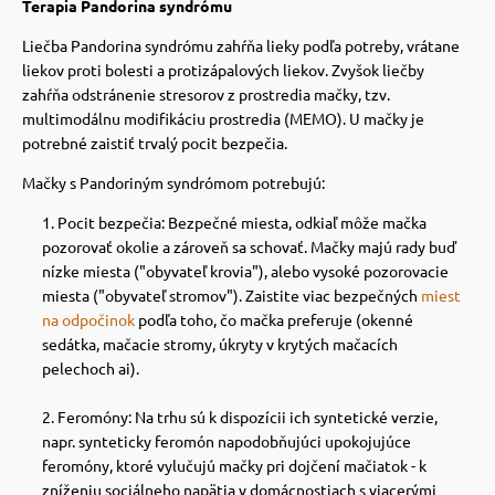
Terapia Pandorina syndrómu
Liečba Pandorina syndrómu zahŕňa lieky podľa potreby, vrátane
liekov proti bolesti a protizápalových liekov.
Zvyšok liečby
zahŕňa odstránenie stresorov z prostredia mačky, tzv.
multimodálnu modifikáciu prostredia (MEMO). U mačky je
potrebné zaistiť trvalý pocit bezpečia.
Mačky s Pandoriným syndrómom potrebujú:
Pocit bezpečia: Bezpečné miesta, odkiaľ môže mačka
pozorovať okolie a zároveň sa schovať. Mačky majú rady buď
nízke miesta ("obyvateľ krovia"), alebo vysoké pozorovacie
miesta ("obyvateľ stromov").
Zaistite viac bezpečných
miest
na odpočinok
podľa toho, čo mačka preferuje (okenné
sedátka, mačacie stromy, úkryty v krytých mačacích
pelechoch ai).
Feromóny: Na trhu sú k dispozícii ich syntetické verzie,
napr. synteticky feromón napodobňujúci upokojujúce
feromóny, ktoré vylučujú mačky pri dojčení mačiatok -
k
zníženiu sociálneho napätia v domácnostiach s viacerými