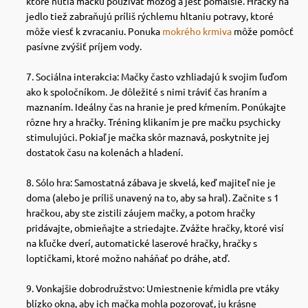
ktoré nútia mačku používať mozog a jesť pomalšie.
Hračky na
jedlo tiež zabraňujú príliš rýchlemu hltaniu potravy, ktoré
môže viesť k zvracaniu. Ponuka
mokrého krmiva
môže pomôcť
pasívne zvýšiť príjem vody.
Sociálna interakcia: Mačky často vzhliadajú k svojim ľuďom
ako k spoločníkom. Je dôležité s nimi tráviť čas hraním a
maznaním.
Ideálny čas na hranie je pred kŕmením. Ponúkajte
rôzne hry a hračky.
Tréning klikaním je pre mačku psychicky
stimulujúci. Pokiaľ je mačka skôr maznavá, poskytnite jej
dostatok času na kolenách a hladení.
Sólo hra: Samostatná zábava je skvelá, keď majiteľ nie je
doma (alebo je príliš unavený na to, aby sa hral).
Začnite s 1
hračkou, aby ste zistili záujem mačky, a potom hračky
pridávajte, obmieňajte a striedajte. Zvážte hračky, ktoré visí
na kľučke dverí, automatické laserové hračky, hračky s
loptičkami, ktoré možno naháňať po dráhe, atď.
Vonkajšie dobrodružstvo: Umiestnenie kŕmidla pre vtáky
blízko okna, aby ich mačka mohla pozorovať, ju krásne