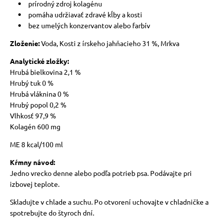
prírodný zdroj kolagénu
pomáha udržiavať zdravé kĺby a kosti
bez umelých konzervantov alebo farbív
Zloženie:
Voda, Kosti z írskeho jahňacieho 31 %, Mrkva
Analytické zložky:
Hrubá bielkovina 2,1 %
Hrubý tuk 0 %
Hrubá vláknina 0 %
Hrubý popol 0,2 %
Vlhkosť 97,9 %
Kolagén 600 mg
ME 8 kcal/100 ml
Kŕmny návod:
Jedno vrecko denne alebo podľa potrieb psa. Podávajte pri
izbovej teplote.
Skladujte v chlade a suchu. Po otvorení uchovajte v chladničke a
spotrebujte do štyroch dní.