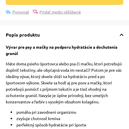
Porovnať
Pridať medzi obľúbené
Popis produktu
Vývar pre psy a mačky na podporu hydratácie a dochutenia
granúl
Máte doma psieho športovca alebo psa či mačku, ktorí potrebujú
doplniť tekutiny, ale obyčajná voda im nestačí? Potom je pre vás
ideálny vývar, ktorý skvele slúži na hydratáciu pred a po
športovom výkone. Skvele sa hodí aj pre psov a mačky, ktorí
potrebujú pomôcť s príjmom tekutín a je tiež vhodný na
ochutenie granúl. Navyše je úplne prírodný, bez umelých
konzervantov a farbív s vysokým obsahom kolagénu.
pomáha pri zavodnení organizmu
zvyšuje chutnosť krmiva
perfektný spôsob hydratácie pri športe