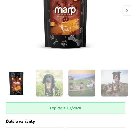
 prostriedky
pre mačky
 a vitamíny
ky a pelechy
re mačky
my
Expirácia: 07/2028
e pre mačky
Ďalšie varianty