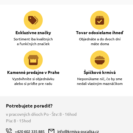
Exkluzívne značky
Tovar odosielame ihneď
Sortiment iba kvalitných
Objednáte a do dvoch dní
a funkčných značiek
máte doma
Kamenné predajne v Prahe
Špičkové krmivá
Vyzdvihnite si objednávku
Neponúkame nič, čo by sme
alebo si príďte pre radu
nedali vlastným maznáčikom
Potrebujete poradiť?
v pracovných dňoch Po - Štv: 8 - 16hod
Pia: 8 - 15hod
+420 602 335 885
info@krmiva-pucalka.cz