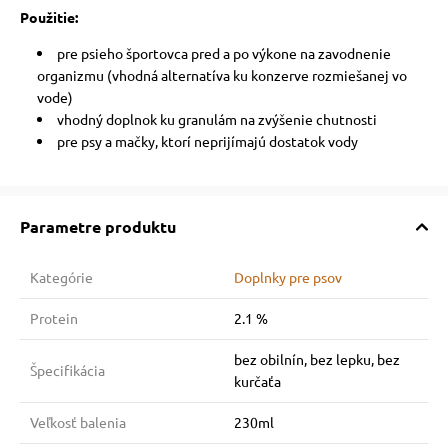
Použitie:
pre psieho športovca pred a po výkone na zavodnenie
organizmu (vhodná alternatíva ku konzerve rozmiešanej vo
vode)
vhodný doplnok ku granulám na zvýšenie chutnosti
pre psy a mačky, ktorí neprijímajú dostatok vody
Parametre produktu
Kategórie
Doplnky pre psov
Protein
2.1 %
bez obilnín, bez lepku, bez
Špecifikácia
kurčaťa
Veľkosť balenia
230ml