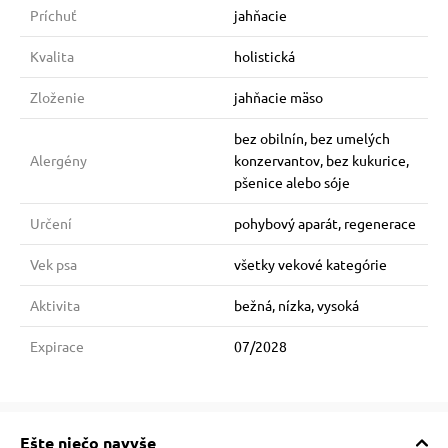
Príchuť
jahňacie
Kvalita
holistická
Zloženie
jahňacie mäso
bez obilnín, bez umelých
Alergény
konzervantov, bez kukurice,
pšenice alebo sóje
Určení
pohybový aparát, regenerace
Vek psa
všetky vekové kategórie
Aktivita
bežná, nízka, vysoká
Expirace
07/2028
Ešte niečo navyše