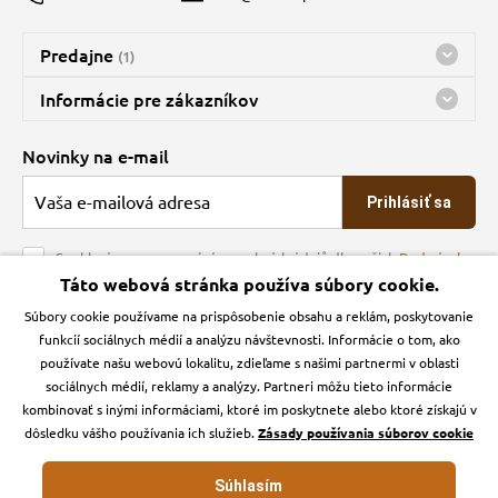
Predajne
(1)
Predajňa a sklad Kbely
Informácie pre zákazníkov
Bohužiaľ, momentálne máme zatvorené
Doprava
Novinky na e-mail
O spoločnosti
Prihlásiť sa
Veľkoobchod
Obchodné podmienky
Souhlasím se zpracováním osobních údajů dle našich
Podmínek
ochrany osobních údajů
Táto webová stránka používa súbory cookie.
Kontakt
Súbory cookie používame na prispôsobenie obsahu a reklám, poskytovanie
Krmiva Pučálka na sociálnych sieťach
Podmienky ochrany osobných údajov
funkcií sociálnych médií a analýzu návštevnosti. Informácie o tom, ako
Zásady používanie cookies a Google Analytics
používate našu webovú lokalitu, zdieľame s našimi partnermi v oblasti
Instagran
Facebook
sociálnych médií, reklamy a analýzy. Partneri môžu tieto informácie
kombinovať s inými informáciami, ktoré im poskytnete alebo ktoré získajú v
dôsledku vášho používania ich služieb.
Zásady používania súborov cookie
Súhlasím