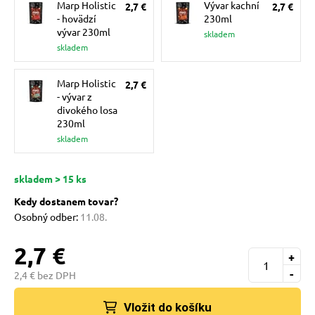
Marp Holistic
Vývar kachní
2,7 €
2,7 €
pre mačky
- hovädzí
230ml
vývar 230ml
skladem
skladem
 pre mačky
Marp Holistic
2,7 €
- vývar z
ie podložky
divokého losa
230ml
skladem
vé poukazy
skladem > 15 ks
Kedy dostanem tovar?
Osobný odber:
11.08.
2,7 €
+
-
2,4 € bez DPH
Vložit do košíku