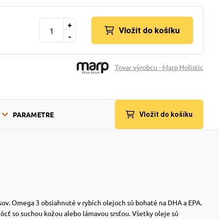
+
Vložit do košíku
-
Tovar výrobcu - Marp Holistic
PARAMETRE
Vložit do košíku
esov. Omega 3 obsiahnuté v rybích olejoch sú bohaté na DHA a EPA.
ôcť so suchou kožou alebo lámavou srsťou. Všetky oleje sú