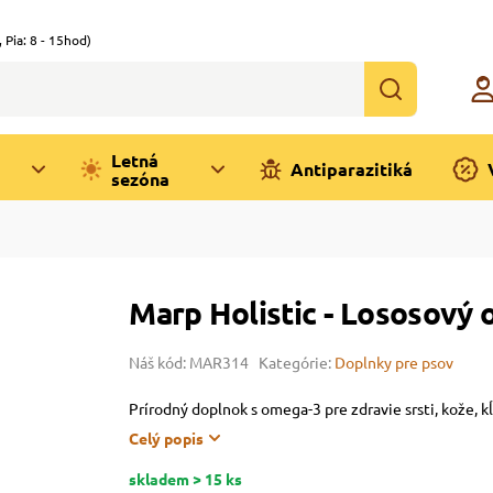
,
Pia: 8 - 15hod)
Letná
Antiparazitiká
sezóna
Marp Holistic - Lososový o
Náš kód: MAR314
Kategórie:
Doplnky pre psov
Prírodný doplnok s omega-3 pre zdravie srsti, kože, k
Celý popis
skladem > 15 ks