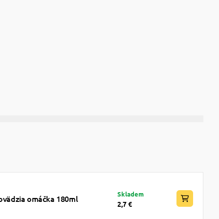
Skladem
 hovädzia omáčka 180ml
2,7 €