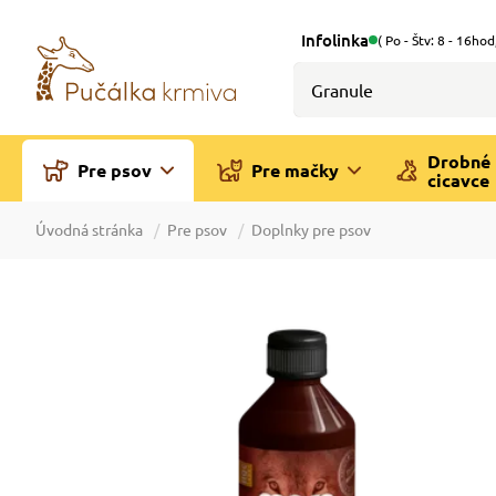
Infolinka
( Po - Štv: 8 - 16hod
Drobné
Pre psov
Pre mačky
cicavce
Úvodná stránka
Pre psov
Doplnky pre psov