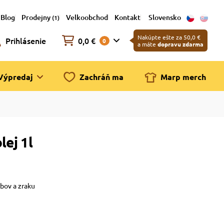
Blog
Prodejny
Velkoobchod
Kontakt
Slovensko
(1)
Nakúpte ešte za 50,0 €
Prihlásenie
0,0 €
0
a máte
dopravu zdarma
Výpredaj
Zachráň ma
Marp merch
lej 1l
ĺbov a zraku