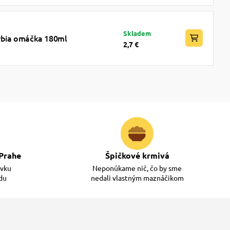
Skladem
rybia omáčka 180ml
2,7 €
Prahe
Špičkové krmivá
ávku
Neponúkame nič, čo by sme
adu
nedali vlastným maznáčikom