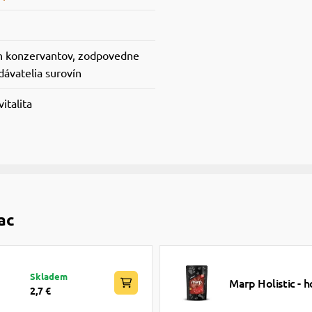
h konzervantov, zodpovedne
dávatelia surovín
vitalita
ac
Skladem
Marp Holistic -
2,7 €