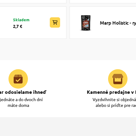
Skladem
Marp Holistic - 
2,7 €
ar odosielame ihneď
Kamenné predajne v 
ednáte a do dvoch dní
Vyzdvihnite si objedn
máte doma
alebo si príďte pre r