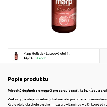
Marp Holistic - Lososový olej 1l
14,7 €
Skladem
Popis produktu
Prírodný doplnok s omega-3 pre zdravie srsti, kože, kĺbov a zra
Všetky rybie oleje sú veľmi bohatými zdrojmi omega 3 nenasýtenýc
Rybie oleje obsahujú vysoké množstvo vitamínov A a D, ktoré sú v