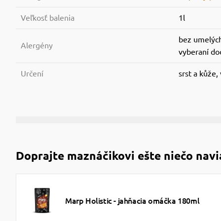
Veľkosť balenia
1l
bez umelýc
Alergény
vyberaní do
Určení
srst a kůže, 
Doprajte maznáčikovi ešte niečo navi
Marp Holistic - jahňacia omáčka 180ml