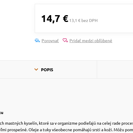
14,7 €
13,1 € bez DPH
Porovnať
Pridať medzi obľúbené
POPIS
ku
h mastných kyselín, ktoré sa v organizme podieľajú na celej rade proc
eľmi prospešné. Oleje a tuky všeobecne pomáhajú srsti a koži. Môžu pom