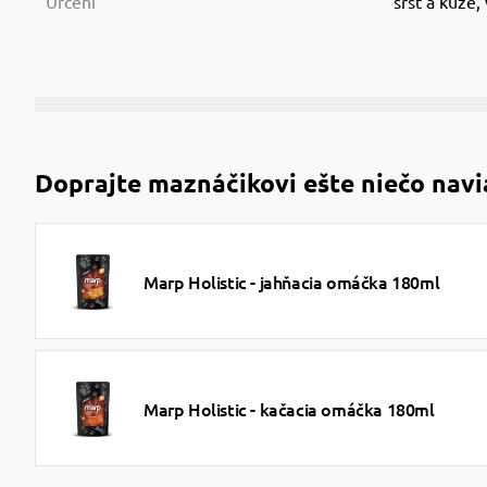
Určení
srst a kůže, 
Doprajte maznáčikovi ešte niečo navi
Marp Holistic - jahňacia omáčka 180ml
Marp Holistic - kačacia omáčka 180ml