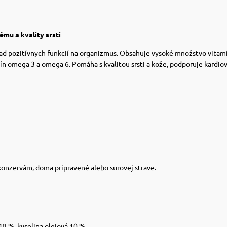
mu a kvality srsti
d pozitívnych funkcií na organizmus. Obsahuje vysoké množstvo vitamínu
ín omega 3 a omega 6. Pomáha s kvalitou srsti a kože, podporuje kard
 konzervám, doma pripravené alebo surovej strave.
18 %, kyselina olejová 10 %.