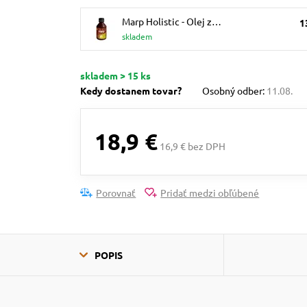
Marp Holistic - Olej z…
1
skladem
skladem > 15 ks
Kedy dostanem tovar?
Osobný odber:
11.08.
18,9 €
16,9 € bez DPH
Porovnať
Pridať medzi obľúbené
POPIS