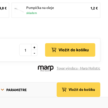
Pumpička na oleje
3,8 €
1,2 €
skladem
+
Vložit do košíku
-
Tovar výrobcu - Marp Holistic
PARAMETRE
Vložit do košíku