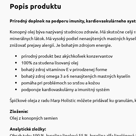
Popis produktu
Prírodný doplnok na podporu imunity, kardiovaskulárneho systé
Konopný olej býva nazývaný studnicou zdravie. Má skutočne celý ra
minerálnych látok. Má vysoký podiel nenasýtených mastných kysel
znižovať prejavy alergií. Je bohatým zdrojom energie.
prírodný produkt bez akýchkoľvek konzervantov
100% za studena lisovaný olej
bohatý zdroj vitamínov E v prirodzenej forme
bohatý zdroj omega 3 a 6 nenasýtených mastných kyselín
pomáha pri problémoch so srsťou a kožou
podporuje kardiovaskulárny a imunitný systém
Špičkové oleja z radu Marp Holistic môžete pridávať ku granulám,
Zloženie:
Olej z konopných semien
Analytické zložky:
Obsah tuku 100 %, kyselina linolová 55 %, kyselina alfa linolénová 