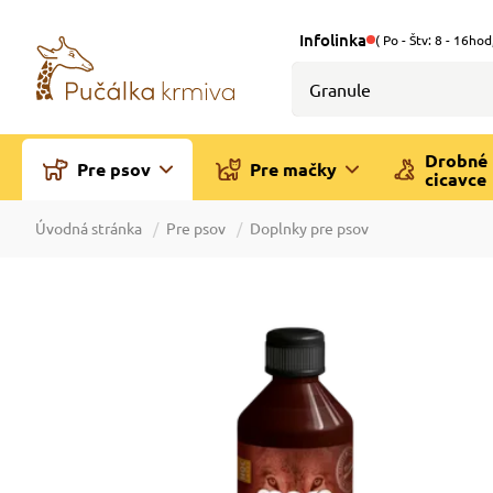
Infolinka
( Po - Štv: 8 - 16hod
Drobné
Pre psov
Pre mačky
cicavce
Úvodná stránka
Pre psov
Doplnky pre psov