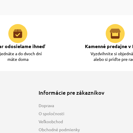
ar odosielame ihneď
Kamenné predajne v 
ednáte a do dvoch dní
Vyzdvihnite si objedn
máte doma
alebo si príďte pre r
Informácie pre zákazníkov
Doprava
O spoločnosti
Veľkoobchod
Obchodné podmienky