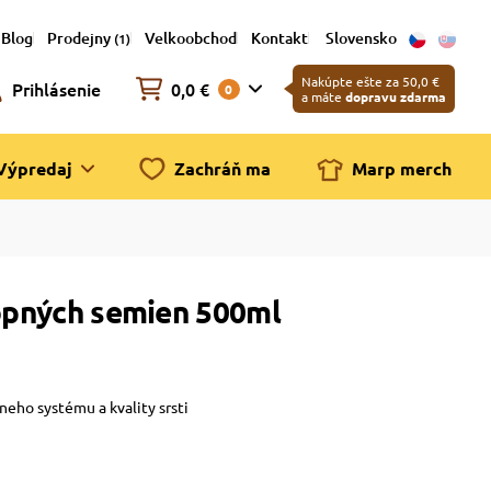
Blog
Prodejny
Velkoobchod
Kontakt
Slovensko
(1)
Nakúpte ešte za 50,0 €
Prihlásenie
0,0 €
0
a máte
dopravu zdarma
Výpredaj
Zachráň ma
Marp merch
nopných semien 500ml
neho systému a kvality srsti