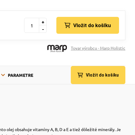
+
Vložit do košíku
-
Tovar výrobcu - Marp Holistic
PARAMETRE
Vložit do košíku
o olej obsahuje vitamíny A, B, D a E a tiež dôležité minerály. Je