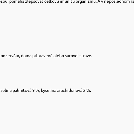
ožou, pomáha zlepšovať celkovú imunitu organizmu. A v neposlednom ra
 konzervám, doma pripravené alebo surovej strave.
yselina palmitová 9 %, kyselina arachidonová 2 %.