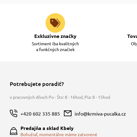
Exkluzívne značky
Tov
Sortiment iba kvalitných
Obj
a funkčných značiek
Potrebujete poradiť?
v pracovných dňoch Po - Štv: 8 - 16hod
,
Pia: 8 - 15hod
+420 602 335 885
info@krmiva-pucalka.cz
Predajňa a sklad Kbely
Bohužiaľ, momentálne máme zatvorené