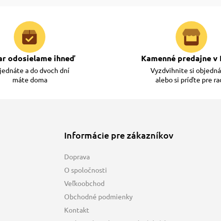
ar odosielame ihneď
Kamenné predajne v 
ednáte a do dvoch dní
Vyzdvihnite si objedn
máte doma
alebo si príďte pre r
Informácie pre zákazníkov
Doprava
O spoločnosti
Veľkoobchod
Obchodné podmienky
Kontakt