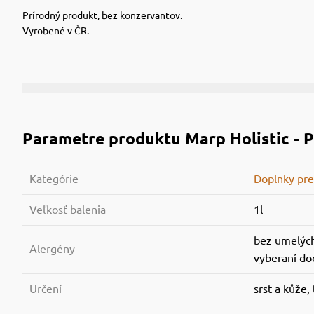
Prírodný produkt, bez konzervantov.
Vyrobené v ČR.
Parametre produktu
Marp Holistic - P
Kategórie
Doplnky pre
Veľkosť balenia
1l
bez umelýc
Alergény
vyberaní do
Určení
srst a kůže,