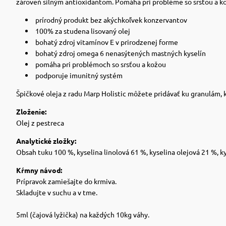
zároveň silným antioxidantom. Pomáha pri probléme so srsťou a k
prírodný produkt bez akýchkoľvek konzervantov
100% za studena lisovaný olej
bohatý zdroj vitamínov E v prirodzenej forme
bohatý zdroj omega 6 nenasýtených mastných kyselín
pomáha pri problémoch so srsťou a kožou
podporuje imunitný systém
Špičkové oleja z radu Marp Holistic môžete pridávať ku granulám,
Zloženie:
Olej z pestreca
Analytické zložky:
Obsah tuku 100 %, kyselina linolová 61 %, kyselina olejová 21 %, k
Kŕmny návod:
Prípravok zamiešajte do krmiva.
Skladujte v suchu a v tme.
5ml (čajová lyžička) na každých 10kg váhy.