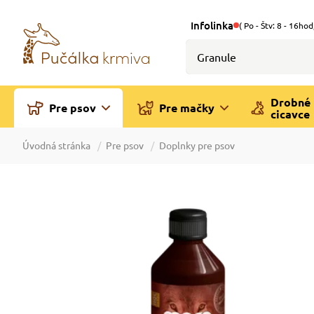
Infolinka
( Po - Štv: 8 - 16hod
Drobné
Pre psov
Pre mačky
cicavce
Úvodná stránka
Pre psov
Doplnky pre psov