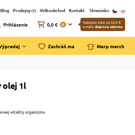
Blog
Prodejny
Velkoobchod
Kontakt
Slovensko
(1)
Nakúpte ešte za 50,0 €
Prihlásenie
0,0 €
0
a máte
dopravu zdarma
Výpredaj
Zachráň ma
Marp merch
 olej 1l
lkovej vitality organizmu