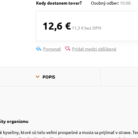
Kedy dostanem tovar?
Osobný odber:
10.08.
12,6 €
11,3 € bez DPH
Porovnať
Pridať medzi obľúbené
POPIS
lity organizmu
eliny, ktoré sú telu veľmi prospešné a musia sa prijímať v strave. Tent