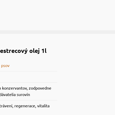
estrecový olej 1l
 psov
h konzervantov, zodpovedne
dávatelia surovín
 trávení, regenerace, vitalita