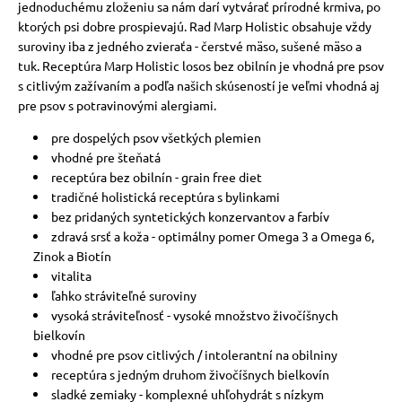
jednoduchému zloženiu sa nám darí vytvárať prírodné krmiva, po
ktorých psi dobre prospievajú. Rad Marp Holistic obsahuje vždy
suroviny iba z jedného zvieraťa - čerstvé mäso, sušené mäso a
tuk. Receptúra ​​Marp Holistic losos bez obilnín je vhodná pre psov
s citlivým zažívaním a podľa našich skúseností je veľmi vhodná aj
pre psov s potravinovými alergiami.
pre dospelých psov všetkých plemien
vhodné pre šteňatá
receptúra ​​bez obilnín - grain free diet
tradičné holistická receptúra ​​s bylinkami
bez pridaných syntetických konzervantov a farbív
zdravá srsť a koža - optimálny pomer Omega 3 a Omega 6,
Zinok a Biotín
vitalita
ľahko stráviteľné suroviny
vysoká stráviteľnosť - vysoké množstvo živočíšnych
bielkovín
vhodné pre psov citlivých / intolerantní na obilniny
receptúra ​​s jedným druhom živočíšnych bielkovín
sladké zemiaky - komplexné uhľohydrát s nízkym