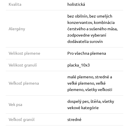
Kvalita
holistická
bez obilnín, bez umelých
konzervantov, kombinácia
Alergény
čerstvého a sušeného mäsa,
zodpovedne vyberaní
dodávatelia surovín
Velikost plemene
Pro všechna plemena
Velikost granulí
placka_10x3
malé plemeno, stredné a
Veľkosť plemena
veľké plemeno, veľké
plemeno, všetky veľkosti
dospelý pes, štěňa, všetky
Vek psa
vekové kategórie
Veľkosť granúl
stredné