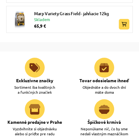
Marp Variety Grass Field - jahňacie 12kg
Skladem
65,9 €
Exkluzívne značky
Tovar odosielame ihneď
Sortiment iba kvalitných
Objednáte a do dvoch dní
a funkčných značiek
máte doma
Kamenné predajne v Prahe
Špičkové krmivá
Vyzdvihnite si objednávku
Neponúkame nič, čo by sme
alebo si príďte pre radu
nedali vlastným maznáčikom