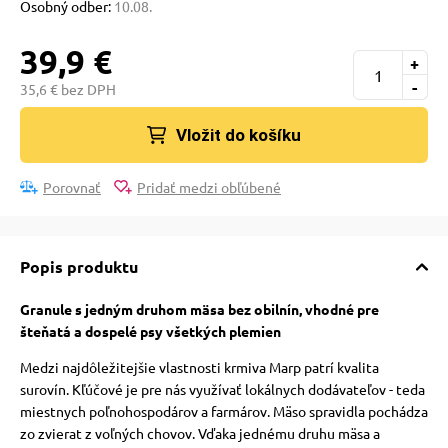
Osobný odber:
10.08.
39,9 €
+
-
35,6 € bez DPH
Vložit do košíku
Porovnať
Pridať medzi obľúbené
Popis produktu
Granule s jedným druhom mäsa bez obilnín, vhodné pre
šteňatá a dospelé psy všetkých plemien
Medzi najdôležitejšie vlastnosti krmiva Marp patrí kvalita
surovín. Kľúčové je pre nás využívať lokálnych dodávateľov - teda
miestnych poľnohospodárov a farmárov. Mäso spravidla pochádza
zo zvierat z voľných chovov. Vďaka jednému druhu mäsa a