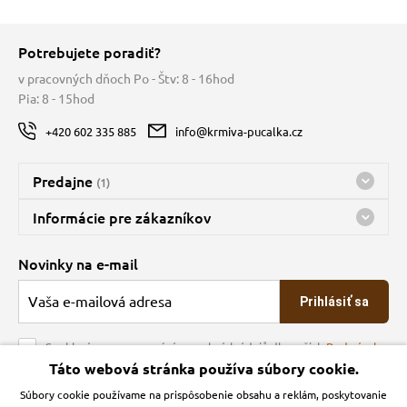
Potrebujete poradiť?
v pracovných dňoch Po - Štv: 8 - 16hod
Pia: 8 - 15hod
+420 602 335 885
info@krmiva-pucalka.cz
Predajne
(1)
Predajňa a sklad Kbely
Informácie pre zákazníkov
Bohužiaľ, momentálne máme zatvorené
Doprava
Novinky na e-mail
O spoločnosti
Prihlásiť sa
Veľkoobchod
Obchodné podmienky
Souhlasím se zpracováním osobních údajů dle našich
Podmínek
ochrany osobních údajů
Táto webová stránka používa súbory cookie.
Kontakt
Súbory cookie používame na prispôsobenie obsahu a reklám, poskytovanie
Krmiva Pučálka na sociálnych sieťach
Podmienky ochrany osobných údajov