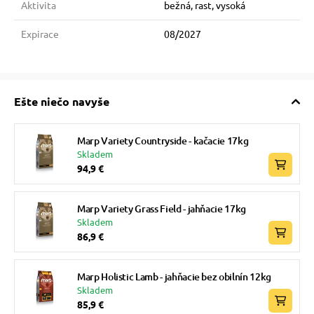
Aktivita
bežná, rast, vysoká
Expirace
08/2027
Ešte niečo navyše
Marp Variety Countryside - kačacie 17kg
Skladem
94,9 €
Marp Variety Grass Field - jahňacie 17kg
Skladem
86,9 €
Marp Holistic Lamb - jahňacie bez obilnín 12kg
Skladem
85,9 €