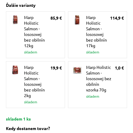
pre mačky
Ďalšie varianty
Marp
Marp
85,9 €
114,9 €
Holistic
Holistic
 pre mačky
Salmon -
Salmon -
lososovej
lososovej
bez obilnín
bez obilnín
ie podložky
12kg
17kg
skladem
skladem
vé poukazy
Marp
Marp Holistic
19,9 €
1,0 €
Holistic
Salmon -
Salmon -
lososovej bez
lososovej
obilnín
bez obilnín
vzorka 70g
2kg
skladem
skladem
skladem 1 ks
Kedy dostanem tovar?