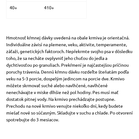
40+
410+
Hmotnosť kŕmnej dávky uvedená na obale krmiva je orientačná.
Individuálne závisí na plemene, veku, aktivite, temperamente,
záťaži, genetických faktoroch. Nepřekrmte svojho psa v dôsledku
toho, že sa necháte ovplyvniť jeho chuťou do jedla a
dychtivosťou po granuliach. Prekŕmení je najčastejšou príčinou
poruchy trávenia. Dennú kŕmnu dávku rozdeľte šteňatám podľa
veku na 5-3 porcie, dospelým jedincom na porcie dve. Krmivo
môžete skrmovať suché alebo navlhčené, navlhčené
nenechávajte v miske dlhšie než pol hodiny. Pes musí mať
dostatok pitnej vody. Na krmivo prechádzajte postupne.
Prechodu na nové krmivo venujte niekoľko dní, kedy budete
miešať nové so súčasným. Skladujte v suchu a chlade. Po otvorení
spotrebujte do 3 mesiacov.