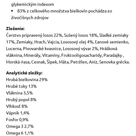
glykemickým indexom
83% z celkového množstva bielkovín pochádza zo
živočíšnych zdrojov
Zloženie:
Čerstvo pripravený losos 22%, Sušený losos 18%, Sladké zemiaky
17%, Zemiaky, Hrach, Vajcia, Lososový olej 4%, Ľanové semienko,
Lucerna, Pivovarské kvasnice, Lososový vývar 2%, Hrášková
vláknina, Minerály, Vitamíny, Fruktooligosacharidy, Paradajky ,
Morská riasa, Cesnak, Šípek, Mäta, Petržlen, Aníz, Senovka grécka.
Analytické zložky:
Hrubá bielkovina 29%
Hrubé tuky 13%
Vláknina 3,5%
Hrubý popol 8%
Vlhkosť 8%
Vápnik 1,4%
Fosfor 0,9%
Omega 3 2,7%
Omega 6 1,1%