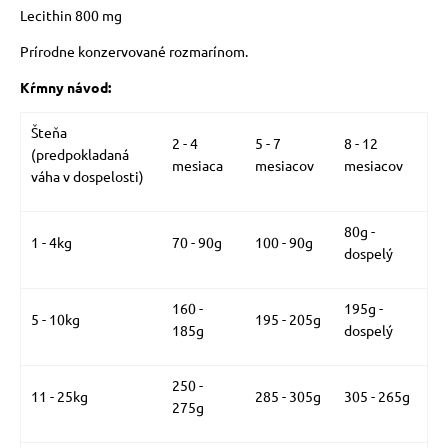
Lecithin 800 mg
Prírodne konzervované rozmarínom.
Kŕmny návod:
Šteňa
2 - 4
5 - 7
8 - 12
(predpokladaná
mesiaca
mesiacov
mesiacov
váha v dospelosti)
80g -
1 - 4kg
70 - 90g
100 - 90g
dospelý
160 -
195g -
5 - 10kg
195 - 205g
185g
dospelý
250 -
11 - 25kg
285 - 305g
305 - 265g
275g