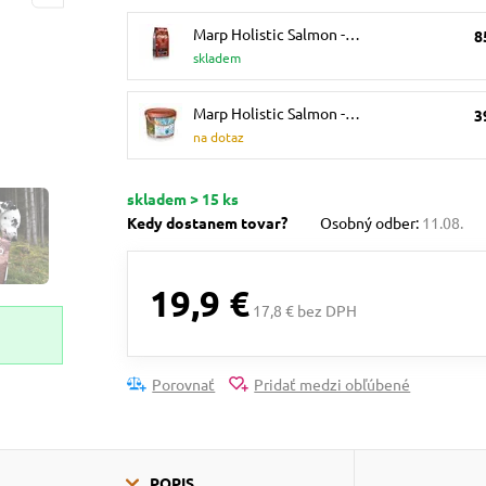
Marp Holistic Salmon -…
8
skladem
Marp Holistic Salmon -…
3
na dotaz
skladem > 15 ks
Kedy dostanem tovar?
Osobný odber:
11.08.
19,9 €
17,8 € bez DPH
Porovnať
Pridať medzi obľúbené
POPIS