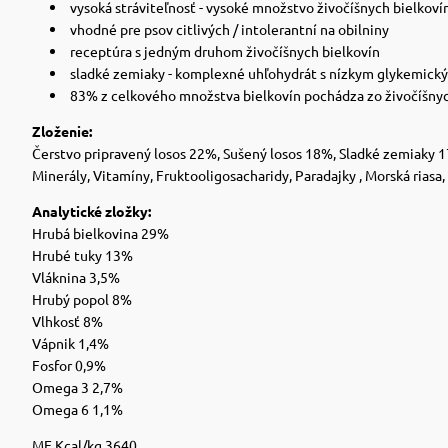
vysoká stráviteľnosť - vysoké množstvo živočíšnych bielkoví
vhodné pre psov citlivých / intolerantní na obilniny
receptúra ​​s jedným druhom živočíšnych bielkovín
sladké zemiaky - komplexné uhľohydrát s nízkym glykemic
83% z celkového množstva bielkovín pochádza zo živočíšnyc
Zloženie:
Čerstvo pripravený losos 22%, Sušený losos 18%, Sladké zemiaky 17
Minerály, Vitamíny, Fruktooligosacharidy, Paradajky , Morská riasa,
Analytické zložky:
Hrubá bielkovina 29%
Hrubé tuky 13%
Vláknina 3,5%
Hrubý popol 8%
Vlhkosť 8%
Vápnik 1,4%
Fosfor 0,9%
Omega 3 2,7%
Omega 6 1,1%
ME Kcal/kg 3640