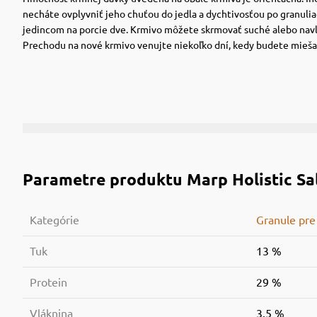
necháte ovplyvniť jeho chuťou do jedla a dychtivosťou po granuli
jedincom na porcie dve. Krmivo môžete skrmovať suché alebo navl
Prechodu na nové krmivo venujte niekoľko dní, kedy budete miešať
Parametre produktu
Marp Holistic Sa
Kategórie
Granule pre
Tuk
13 %
Protein
29 %
Vláknina
3.5 %