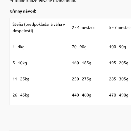
Prírodne konzervované rozmarínom.
Kŕmny návod:
Šteňa (predpokladaná váha v
2 - 4 mesiace
5 - 7 mesia
dospelosti)
1 - 4kg
70 - 90g
100 - 90g
5 - 10kg
160 - 185g
195 - 205g
11 - 25kg
250 - 275g
285 - 305g
26 - 45kg
440 - 460g
470 - 490g