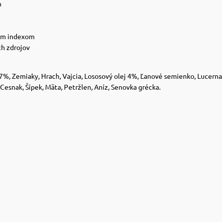
n
kým indexom
h zdrojov
%, Zemiaky, Hrach, Vajcia, Lososový olej 4%, Ľanové semienko, Lucerna,
 Cesnak, Šípek, Mäta, Petržlen, Aníz, Senovka grécka.