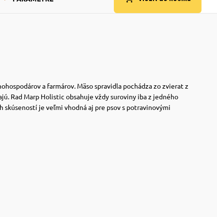
ľnohospodárov a farmárov. Mäso spravidla pochádza zo zvierat z
jú. Rad Marp Holistic obsahuje vždy suroviny iba z jedného
ich skúseností je veľmi vhodná aj pre psov s potravinovými