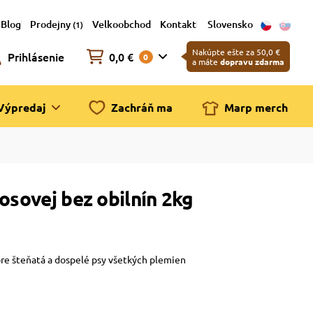
Blog
Prodejny
Velkoobchod
Kontakt
Slovensko
(1)
Nakúpte ešte za 50,0 €
Prihlásenie
0,0 €
0
a máte
dopravu zdarma
Výpredaj
Zachráň ma
Marp merch
osovej bez obilnín 2kg
re šteňatá a dospelé psy všetkých plemien