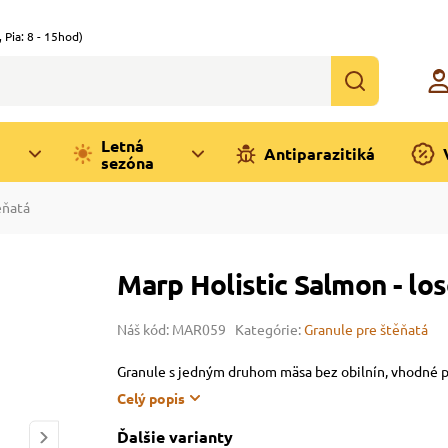
,
Pia: 8 - 15hod)
Letná
Antiparazitiká
sezóna
ěňatá
Marp Holistic Salmon - los
Náš kód: MAR059
Kategórie:
Granule pre štěňatá
Granule s jedným druhom mäsa bez obilnín, vhodné p
Celý popis
Ďalšie varianty