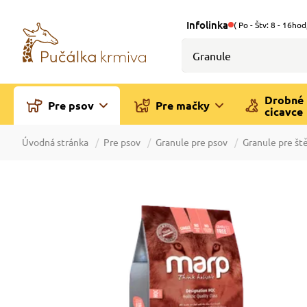
Infolinka
( Po - Štv: 8 - 16hod
Drobné
Pre psov
Pre mačky
cicavce
Úvodná stránka
Pre psov
Granule pre psov
Granule pre št