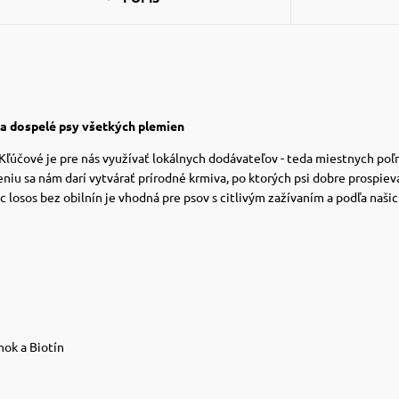
 a dospelé psy všetkých plemien
. Kľúčové je pre nás využívať lokálnych dodávateľov - teda miestnych po
 sa nám darí vytvárať prírodné krmiva, po ktorých psi dobre prospieva
ic losos bez obilnín je vhodná pre psov s citlivým zažívaním a podľa naš
nok a Biotín