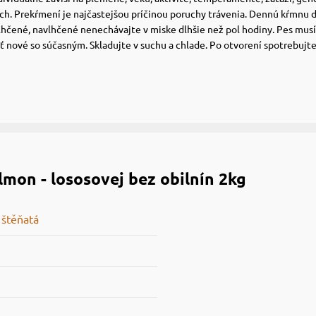
ach. Prekŕmení je najčastejšou príčinou poruchy trávenia. Dennú kŕmnu 
hčené, navlhčené nenechávajte v miske dlhšie než pol hodiny. Pes musí
 nové so súčasným. Skladujte v suchu a chlade. Po otvorení spotrebujte
lmon - lososovej bez obilnín 2kg
 štěňatá