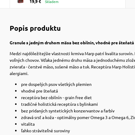
19,9 €
Skladem
Popis produktu
Granule s jedným druhom mäsa bez obilnín, vhodné pre šteňatá
Medzi najdôležitejšie vlastnosti krmiva Marp patrí kvalita surovín
voľných chovov. Vďaka jednému druhu mäsa a jednoduchému zloženiu
zvieraťa - čerstvé mäso, sušené mäso a tuk. Receptúra ​​Marp Holist
alergiami.
pre dospelých psov všetkých plemien
vhodné pre šteňatá
receptúra ​​bez obilnín - grain free diet
tradičné holistická receptúra ​​s bylinkami
bez pridaných syntetických konzervantov a farbív
zdravá srsť a koža - optimálny pomer Omega 3 a Omega 6, Zi
vitalita
ľahko stráviteľné suroviny