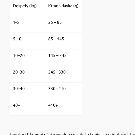
Dospely (kg)
Kŕmna dávka (g)
1-5
25 – 85
5-10
85 – 145
10–20
145 – 245
20–30
245 - 330
30–40
330 - 410
40+
410+
Hmotnosť kŕmnej dávky uvedená na obale krmiva je orientačná. Ind