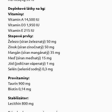
Doplnkové látky na kg:
Vitaminy:
Vitamin A 14,500 IU
Vitamin D3 1,950 IU
Vitamin E 215 IU
Stopové prvky:
Železo (síran železnatý) 50 mg
Zinok (síran zinočnatý) 50 mg
Mangán (síran mangánatý) 35 mg
Meď (síran meďnatý) 15 mg
Jód (jodičnan vápenatý) 1 mg
Selén (selenid sodný) 0,3 mg
Provitaminy:
Taurín 900 mg
Biotín 0,14 mg
Stabilizátor:
Lecithin 800 mg