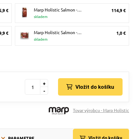
Marp Holistic Salmon -…
5,9 €
114,9 €
skladem
Marp Holistic Salmon -…
9,9 €
1,0 €
skladem
+
Vložit do košíku
-
Tovar výrobcu - Marp Holistic
PARAMETRE
Vložit do košíku