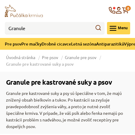
né cicavce
ná sezóna
re mačky
ýpredaj
Krajina
0
 - CZK
Menu
górii Drobné cicavce
egórii Letná sezóna
ategórii Pre mačky
ategórii Výpredaj
Pre psov
Pre mačky
Drobné cicavce
Letná sezóna
Antiparazitiká
Výpre
 pre mačky
 a ochladenie
Úvodná stránka
Pre psov
Granule pre psov
Granule pre kastrované suky a psov
y pre mačky
e hračky
Granule pre kastrované suky a psov
 pre mačky
 prostriedky
te
e
Granule pre kastrované suky a psy sú špeciálne v tom, že majú
znížený obsah bielkovín a tukov. Po kastrácii sa zvyšuje
pravdepodobnosť zvýšenia váhy, a preto je nutné zvoliť
 pre mačky
lky
špeciálne krmiva. V prípade, že váš psík alebo fenka nemajú po
kastrácii problém s nadváhou, je možné zvoliť receptúry pre
dospelých psov.
 a podstielka