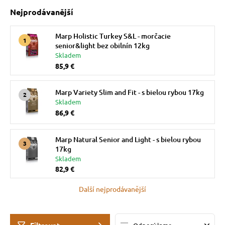
Nejprodávanější
 prostriedky
Marp Holistic Turkey S&L - morčacie
senior&light bez obilnín 12kg
Skladem
pre mačky
 a vitamíny
85,9 €
Marp Variety Slim and Fit - s bielou rybou 17kg
ky a pelechy
Skladem
86,9 €
re mačky
Marp Natural Senior and Light - s bielou rybou
17kg
Skladem
my
82,9 €
Další nejprodávanější
e pre mačky