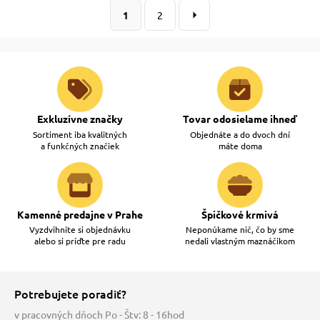
1
2
Exkluzívne značky
Tovar odosielame ihneď
Sortiment iba kvalitných
Objednáte a do dvoch dní
a funkčných značiek
máte doma
Kamenné predajne v Prahe
Špičkové krmivá
Vyzdvihnite si objednávku
Neponúkame nič, čo by sme
alebo si príďte pre radu
nedali vlastným maznáčikom
Potrebujete poradiť?
v pracovných dňoch Po - Štv: 8 - 16hod