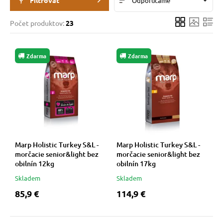
Filtrovat
Odporúčame
pre mačky
Počet produktov:
23
 pre mačky
Zdarma
Zdarma
ie podložky
vé poukazy
Marp Holistic Turkey S&L -
Marp Holistic Turkey S&L -
morčacie senior&light bez
morčacie senior&light bez
obilnín 12kg
obilnín 17kg
Skladem
Skladem
85,9 €
114,9 €