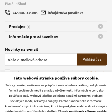
Pia: 8 - 15hod
+420 602 335 885
info@krmiva-pucalka.cz
Predajne
(1)
Predajňa a sklad Kbely
Informácie pre zákazníkov
Bohužiaľ, momentálne máme zatvorené
Doprava
Novinky na e-mail
O spoločnosti
Prihlásiť sa
Veľkoobchod
Obchodné podmienky
Souhlasím se zpracováním osobních údajů dle našich
Podmínek
ochrany osobních údajů
Táto webová stránka používa súbory cookie.
Kontakt
Súbory cookie používame na prispôsobenie obsahu a reklám, poskytovanie
Krmiva Pučálka na sociálnych sieťach
Podmienky ochrany osobných údajov
funkcií sociálnych médií a analýzu návštevnosti. Informácie o tom, ako
Zásady používanie cookies a Google Analytics
používate našu webovú lokalitu, zdieľame s našimi partnermi v oblasti
Instagran
Facebook
sociálnych médií, reklamy a analýzy. Partneri môžu tieto informácie
kombinovať s inými informáciami, ktoré im poskytnete alebo ktoré získajú v
dôsledku vášho používania ich služieb.
Zásady používania súborov cookie