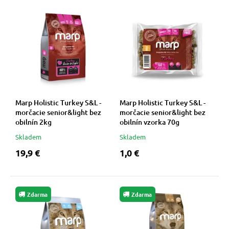
Marp Holistic Turkey S&L -
Marp Holistic Turkey S&L -
morčacie senior&light bez
morčacie senior&light bez
obilnín 2kg
obilnín vzorka 70g
Skladem
Skladem
19,9 €
1,0 €
Zdarma
Zdarma