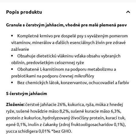
Popis produktu
Granule s čerstvým jahňacím, vhodné pre malé plemená psov
Kompletné krmivo pre dospelé psy s vyváženým pomerom
vitamínov, minerálov a ďalších esenciálnych živín pre zdravé
zažívanie
Obsahuje dietetickú vlákninu vďaka obsahu vybraných
obilnín, predovšetkým celozrnnej ryže
Obohatené L-karnitínom na podporu metabolizmu a
prebiotikami na podporu črevnej mikroflóry
Bez chemických látok, konzervantov, ochucovadiel a farbív
S čerstvým jahňacím
Zloženie:
čerstvé jahňacie 26%, kukurica, ryža, múka z hnedej
ryže, sušené hovädzie mäso 8,2%, sušené kuracie mäso 6,3%,
proteín z kukurice, hydrolyzovaný živočíšny proteín, kurací tuk,
epné 0,1%, inulín z čakanky (zdroj fruktooligosacharidov 0,1%),
yucca schidigera 0,01% *bez GMO.