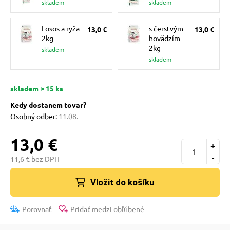
skladem
skladem
pre mačky
Losos a ryža
s čerstvým
13,0 €
13,0 €
2kg
hovädzím
 pre mačky
2kg
skladem
skladem
ie podložky
skladem > 15 ks
Kedy dostanem tovar?
vé poukazy
Osobný odber:
11.08.
13,0 €
+
-
11,6 € bez DPH
Vložit do košíku
Porovnať
Pridať medzi obľúbené