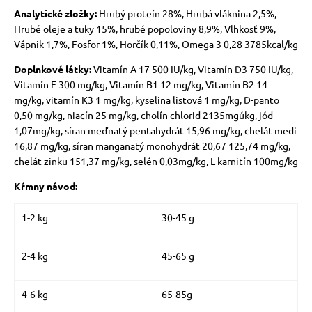
Analytické zložky:
Hrubý proteín 28%, Hrubá vláknina 2,5%,
Hrubé oleje a tuky 15%, hrubé popoloviny 8,9%, Vlhkosť 9%,
Vápnik 1,7%, Fosfor 1%, Horčík 0,11%, Omega 3 0,28 3785kcal/kg
Doplnkové látky:
Vitamín A 17 500 IU/kg, Vitamín D3 750 IU/kg,
Vitamín E 300 mg/kg, Vitamín B1 12 mg/kg, Vitamín B2 14
mg/kg, vitamín K3 1 mg/kg, kyselina listová 1 mg/kg, D-panto
0,50 mg/kg, niacín 25 mg/kg, cholín chlorid 2135mgúkg, jód
1,07mg/kg, síran meďnatý pentahydrát 15,96 mg/kg, chelát medi
16,87 mg/kg, síran manganatý monohydrát 20,67 125,74 mg/kg,
chelát zinku 151,37 mg/kg, selén 0,03mg/kg, L-karnitín 100mg/kg
Kŕmny návod:
1-2 kg
30-45 g
2-4 kg
45-65 g
4-6 kg
65-85g