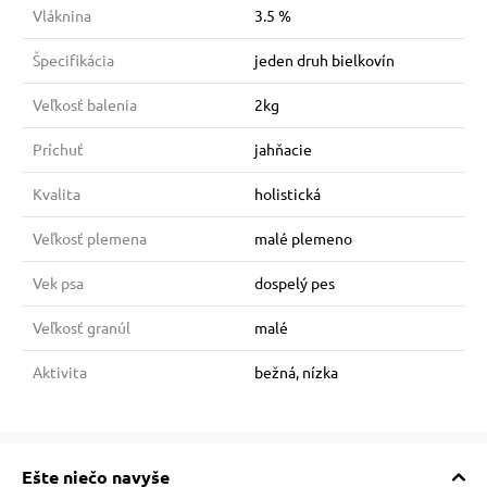
Vláknina
3.5 %
Špecifikácia
jeden druh bielkovín
Veľkosť balenia
2kg
Príchuť
jahňacie
Kvalita
holistická
Veľkosť plemena
malé plemeno
Vek psa
dospelý pes
Veľkosť granúl
malé
Aktivita
bežná, nízka
Ešte niečo navyše