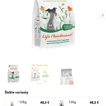
 prostriedky
pre mačky
 a vitamíny
ky a pelechy
re mačky
my
Ďalšie varianty
e pre mačky
12kg
12kg
48,3 €
48,3 €