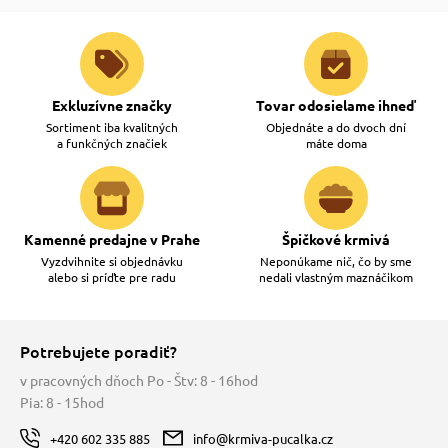
Exkluzívne značky
Tovar odosielame ihneď
Sortiment iba kvalitných
Objednáte a do dvoch dní
a funkčných značiek
máte doma
Kamenné predajne v Prahe
Špičkové krmivá
Vyzdvihnite si objednávku
Neponúkame nič, čo by sme
alebo si príďte pre radu
nedali vlastným maznáčikom
Potrebujete poradiť?
v pracovných dňoch Po - Štv: 8 - 16hod
Pia: 8 - 15hod
+420 602 335 885
info@krmiva-pucalka.cz