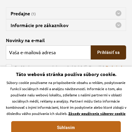
Predajne
(1)
Predajňa a sklad Kbely
Informácie pre zákazníkov
Bohužiaľ, momentálne máme zatvorené
Doprava
Novinky na e-mail
O spoločnosti
Prihlásiť sa
Veľkoobchod
Obchodné podmienky
Souhlasím se zpracováním osobních údajů dle našich
Podmínek
ochrany osobních údajů
Táto webová stránka používa súbory cookie.
Kontakt
Súbory cookie používame na prispôsobenie obsahu a reklám, poskytovanie
Krmiva Pučálka na sociálnych sieťach
Podmienky ochrany osobných údajov
funkcií sociálnych médií a analýzu návštevnosti. Informácie o tom, ako
Zásady používanie cookies a Google Analytics
používate našu webovú lokalitu, zdieľame s našimi partnermi v oblasti
Instagran
Facebook
sociálnych médií, reklamy a analýzy. Partneri môžu tieto informácie
kombinovať s inými informáciami, ktoré im poskytnete alebo ktoré získajú v
dôsledku vášho používania ich služieb.
Zásady používania súborov cookie
Súhlasím
Krmiva-pucalka.sk © 2026. Webdesign
Litvanyi.sk
.