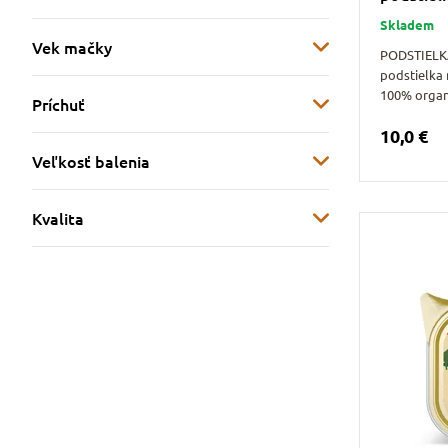
Skladem
Vek mačky
PODSTIELKA
podstielka 
100% orga
Príchuť
10,0 €
Veľkosť balenia
Kvalita