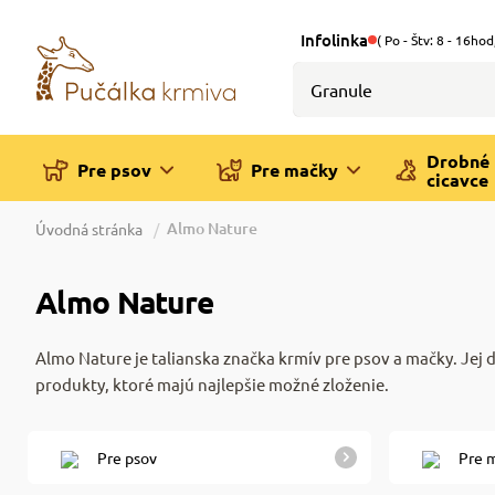
Infolinka
( Po - Štv: 8 - 16hod
Drobné
Pre psov
Pre mačky
cicavce
Almo Nature
Úvodná stránka
Almo Nature
Almo Nature je talianska značka krmív pre psov a mačky. Jej 
produkty, ktoré majú najlepšie možné zloženie.
Pre psov
Pre 