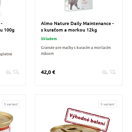
 -
Almo Nature Daily Maintenance -
ou 100g
s kuraťom a morkou 12kg
Skladem
Granule pre mačky s kuracím a morčacím
mäsom
mpletné
42,0 €
Pridať do košíku
5 variant
5 variant