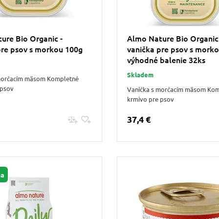
ure Bio Organic -
Almo Nature Bio Organic
pre psov s morkou 100g
vanička pre psov s mork
výhodné balenie 32ks
Skladem
morčacím mäsom Kompletné
 psov
Vanička s morčacím mäsom Ko
krmivo pre psov
37,4 €
Pridať do košíku
Pridať do košíku
ma