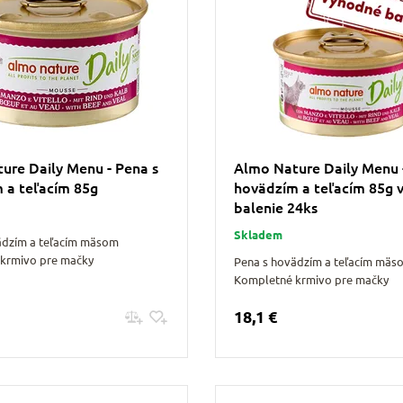
ure Daily Menu - Pena s
Almo Nature Daily Menu 
 a teľacím 85g
hovädzím a teľacím 85g 
balenie 24ks
Skladem
ädzím a teľacím mäsom
krmivo pre mačky
Pena s hovädzím a teľacím mäs
Kompletné krmivo pre mačky
18,1 €
Pridať do košíku
Pridať do košíku