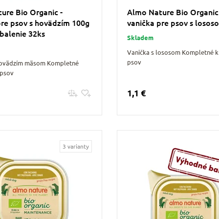
ure Bio Organic -
Almo Nature Bio Organic
pre psov s hovädzím 100g
vanička pre psov s losos
balenie 32ks
Skladem
Vanička s lososom Kompletné k
psov
hovädzím mäsom Kompletné
 psov
1,1 €
Pridať do košíku
Pridať do košíku
3 varianty