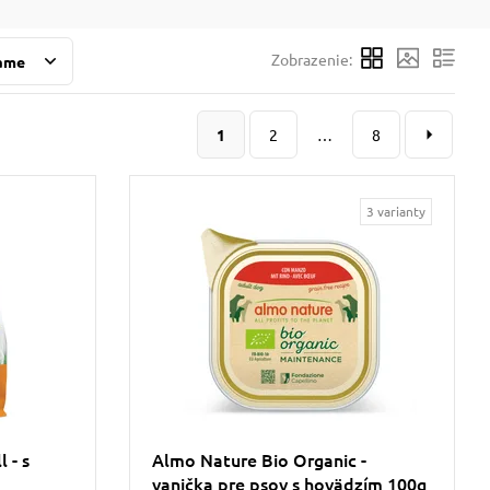
Zobrazenie:
ame
1
2
…
8
3 varianty
 - s
Almo Nature Bio Organic -
vanička pre psov s hovädzím 100g