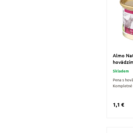
Almo Nat
hovädzím
Skladem
Pena s hov
Kompletné 
1,1 €