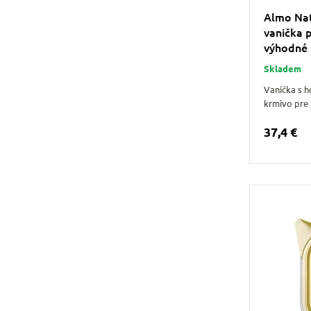
Almo Nat
vanička 
výhodné 
Skladem
Vanička s 
krmivo pre
37,4 €