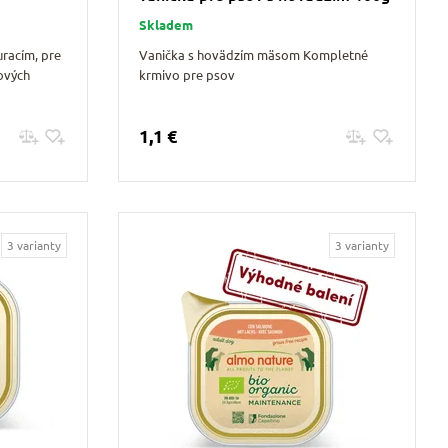
Skladem
uracím, pre
Vanička s hovädzím mäsom Kompletné
ových
krmivo pre psov
1,1 €
Pridať do košíku
3 varianty
3 varianty