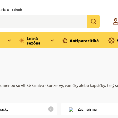
,
Pia: 8 - 15hod)
Letná
Antiparazitiká
sezóna
doménou sú vlhké krmivá - konzervy, vaničky alebo kapsičky. Celý 
mačky
Zachráň ma