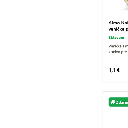
Almo Nat
vanička 
Skladem
Vanička s 
krmivo pre
1,1 €
Zdar