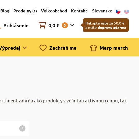
Blog
Prodejny
Velkoobchod
Kontakt
Slovensko
(1)
Nakúpte ešte za 50,0 €
Prihlásenie
0,0 €
0
a máte
dopravu zdarma
Výpredaj
Zachráň ma
Marp merch
sortiment zahŕňa ako produkty s veľmi atraktívnou cenou, tak