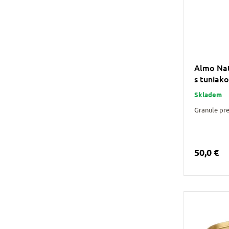
Almo Nat
s tuniak
Skladem
Granule pr
50,0 €