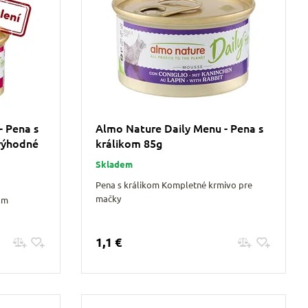
- Pena s
Almo Nature Daily Menu - Pena s
výhodné
králikom 85g
Skladem
Pena s králikom Kompletné krmivo pre
mačky
om
1,1 €
Pridať do košíku