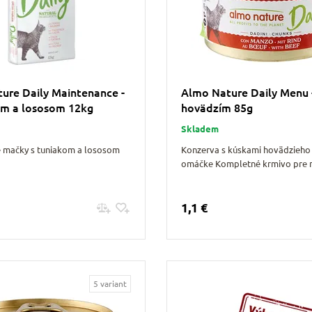
ure Daily Maintenance -
Almo Nature Daily Menu -
om a lososom 12kg
hovädzím 85g
Skladem
e mačky s tuniakom a lososom
Konzerva s kúskami hovädzieho
omáčke Kompletné krmivo pre 
1,1 €
Pridať do košíku
Pridať do košíku
5 variant