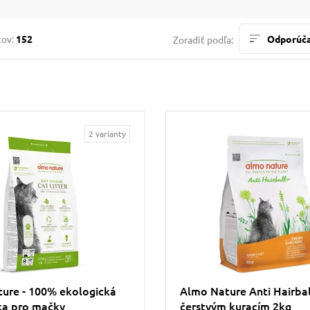
tov:
152
Odporúč
Zoradiť podľa:
2 varianty
ure - 100% ekologická
Almo Nature Anti Hairball
ka pro mačky
čerstvým kuracím 2kg