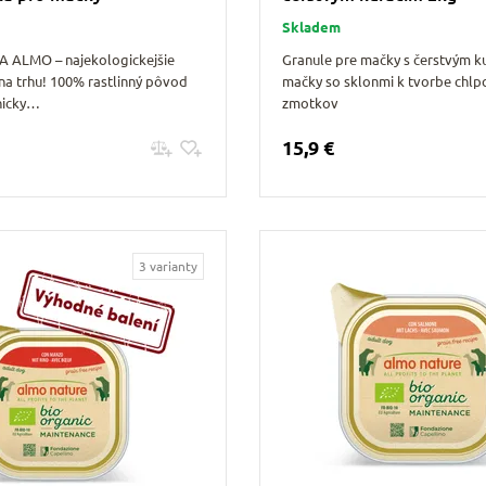
Skladem
 ALMO – najekologickejšie
Granule pre mačky s čerstvým k
na trhu! 100% rastlinný pôvod
mačky so sklonmi k tvorbe chlp
nicky…
zmotkov
15,9 €
Pridať do košíku
Pridať do košíku
3 varianty