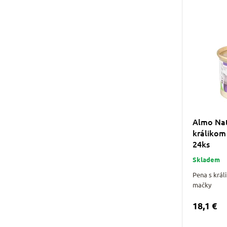
Almo Nat
králikom
24ks
Skladem
Pena s krá
mačky
18,1 €