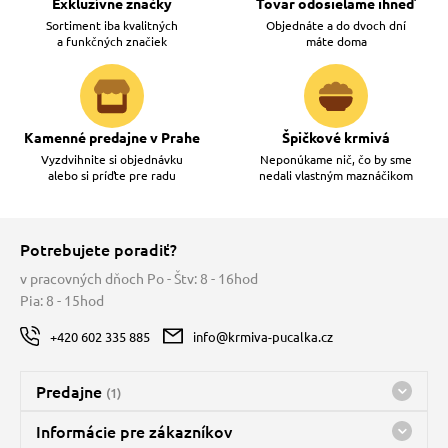
Exkluzívne značky
Tovar odosielame ihneď
Sortiment iba kvalitných
Objednáte a do dvoch dní
a funkčných značiek
máte doma
Kamenné predajne v Prahe
Špičkové krmivá
Vyzdvihnite si objednávku
Neponúkame nič, čo by sme
alebo si príďte pre radu
nedali vlastným maznáčikom
Potrebujete poradiť?
v pracovných dňoch Po - Štv: 8 - 16hod
Pia: 8 - 15hod
+420 602 335 885
info@krmiva-pucalka.cz
Predajne
(1)
Predajňa a sklad Kbely
Informácie pre zákazníkov
nes máme otvorené 08:00 - 15:00