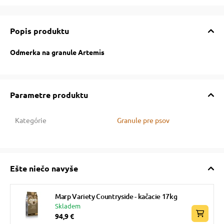
pre mačky
Popis produktu
 pre mačky
Odmerka na granule Artemis
ie podložky
Parametre produktu
vé poukazy
Kategórie
Granule pre psov
Ešte niečo navyše
Marp Variety Countryside - kačacie 17kg
Skladem
94,9 €