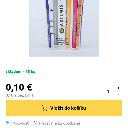
 prostriedky
pre mačky
 a vitamíny
ky a pelechy
skladem > 15 ks
re mačky
0,10 €
+
my
-
0,10 € bez DPH
Vložit do košíku
e pre mačky
Porovnať
Pridať medzi obľúbené