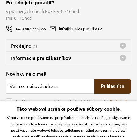
Potrebujete poradiť?
v pracovných dňoch Po - Štv: 8 - 16hod
vé poukazy
Pia: 8 - 15hod
+420 602 335 885
info@krmiva-pucalka.cz
Predajne
(1)
Predajňa a sklad Kbely
Informácie pre zákazníkov
Bohužiaľ, momentálne máme zatvorené
Doprava
Novinky na e-mail
O spoločnosti
Prihlásiť sa
Veľkoobchod
Obchodné podmienky
Souhlasím se zpracováním osobních údajů dle našich
Podmínek
ochrany osobních údajů
Táto webová stránka používa súbory cookie.
Kontakt
Súbory cookie používame na prispôsobenie obsahu a reklám, poskytovanie
Krmiva Pučálka na sociálnych sieťach
Podmienky ochrany osobných údajov
funkcií sociálnych médií a analýzu návštevnosti. Informácie o tom, ako
Zásady používanie cookies a Google Analytics
používate našu webovú lokalitu, zdieľame s našimi partnermi v oblasti
Instagran
Facebook
sociálnych médií, reklamy a analýzy. Partneri môžu tieto informácie