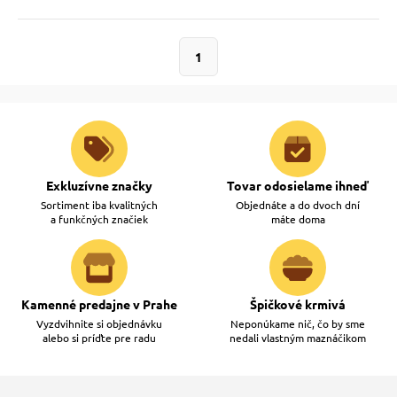
 a ohlávky
pre mačky
1
re psov
 pre mačky
my
ie podložky
Exkluzívne značky
Tovar odosielame ihneď
výcvik
vé poukazy
Sortiment iba kvalitných
Objednáte a do dvoch dní
a funkčných značiek
máte doma
osť
Kamenné predajne v Prahe
Špičkové krmivá
nie so psom
Vyzdvihnite si objednávku
Neponúkame nič, čo by sme
alebo si príďte pre radu
nedali vlastným maznáčikom