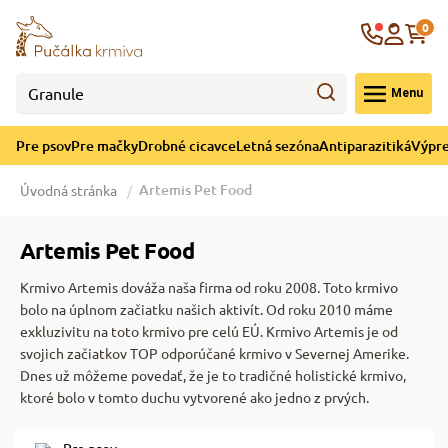
né cicavce
ná sezóna
re mačky
ýpredaj
re psov
Krajina
0
 - CZK
Menu
górii Drobné cicavce
egórii Letná sezóna
ategórii Pre mačky
ategórii Výpredaj
ategórii Pre psov
Pre psov
Pre mačky
Drobné cicavce
Letná sezóna
Antiparazitiká
Výpre
 pre psov
 pre mačky
 a ochladenie
Artemis Pet Food
Úvodná stránka
y pre psov
y pre mačky
e hračky
Artemis Pet Food
Krmivo Artemis dováža naša firma od roku 2008. Toto krmivo
 pre psov
 pre mačky
 prostriedky
te
e
bolo na úplnom začiatku našich aktivít. Od roku 2010 máme
exkluzivitu na toto krmivo pre celú EÚ. Krmivo Artemis je od
svojich začiatkov TOP odporúčané krmivo v Severnej Amerike.
 pre psov
 pre mačky
lky
Dnes už môžeme povedať, že je to tradičné holistické krmivo,
ktoré bolo v tomto duchu vytvorené ako jedno z prvých.
pre psov
 a podstielka