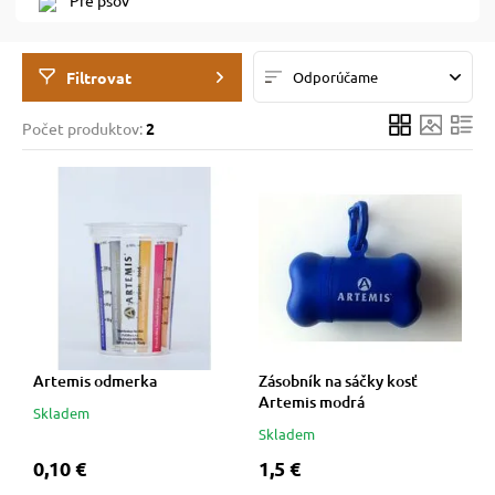
Pre psov
 prostriedky
 prostriedky
Filtrovat
Odporúčame
Počet produktov:
2
pre mačky
 a vitamíny
 pre psov
ky a pelechy
pre psov
re mačky
 pre psov
my
Artemis odmerka
Zásobník na sáčky kosť
Artemis modrá
Skladem
e pre psov
e pre mačky
Skladem
0,10 €
1,5 €