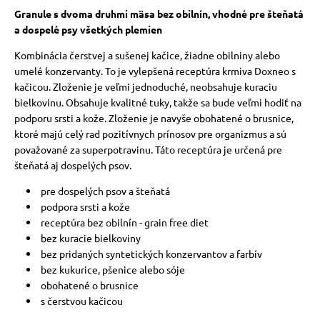
Granule s dvoma druhmi mäsa bez obilnín, vhodné pre šteňatá
a dospelé psy všetkých plemien
Kombinácia čerstvej a sušenej kačice, žiadne obilniny alebo
umelé konzervanty. To je vylepšená receptúra ​​krmiva Doxneo s
kačicou.
Zloženie je veľmi jednoduché, neobsahuje kuraciu
bielkovinu.
Obsahuje kvalitné tuky, takže sa bude veľmi hodiť na
podporu srsti a kože.
Zloženie je navyše obohatené o brusnice,
ktoré majú celý rad pozitívnych prínosov pre organizmus a sú
považované za superpotravinu. Táto receptúra ​​je určená pre
šteňatá aj dospelých psov.
pre dospelých psov a šteňatá
podpora srsti a kože
receptúra ​​bez obilnín - grain free diet
bez kuracie bielkoviny
bez pridaných syntetických konzervantov a farbív
bez kukurice, pšenice alebo sóje
obohatené o brusnice
s čerstvou kačicou