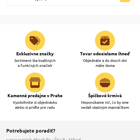
Exkluzívne značky
Tovar odosielame ihneď
Sortiment iba kvalitných
Objednáte a do dvoch dní
a funkčných značiek
máte doma
Kamenné predajne v Prahe
Špičkové krmivá
Vyzdvihnite si objednávku
Neponúkame nič, čo by sme
alebo si príďte pre radu
nedali vlastným maznáčikom
Potrebujete poradiť?
v pracovných dňoch Po - Štv: 8 - 16hod