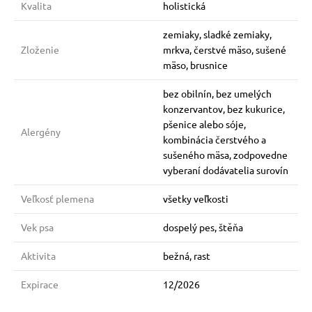
Kvalita
holistická
zemiaky, sladké zemiaky,
Zloženie
mrkva, čerstvé mäso, sušené
mäso, brusnice
bez obilnín, bez umelých
konzervantov, bez kukurice,
pšenice alebo sóje,
Alergény
kombinácia čerstvého a
sušeného mäsa, zodpovedne
vyberaní dodávatelia surovín
Veľkosť plemena
všetky veľkosti
Vek psa
dospelý pes, štěňa
Aktivita
bežná, rast
Expirace
12/2026