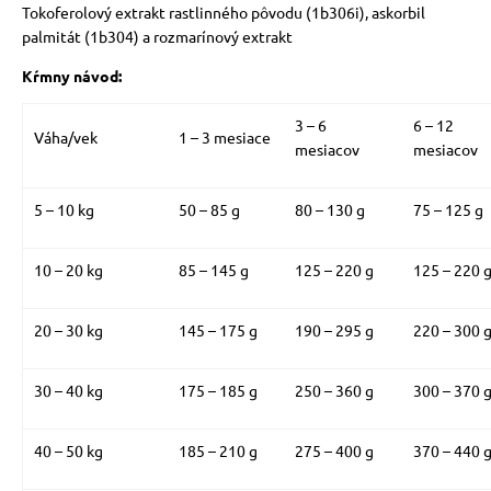
Tokoferolový extrakt rastlinného pôvodu (1b306i), askorbil
palmitát (1b304) a rozmarínový extrakt
Kŕmny návod:
3 – 6
6 – 12
Váha/vek
1 – 3 mesiace
mesiacov
mesiacov
5 – 10 kg
50 – 85 g
80 – 130 g
75 – 125 g
10 – 20 kg
85 – 145 g
125 – 220 g
125 – 220 
20 – 30 kg
145 – 175 g
190 – 295 g
220 – 300 
30 – 40 kg
175 – 185 g
250 – 360 g
300 – 370 
40 – 50 kg
185 – 210 g
275 – 400 g
370 – 440 