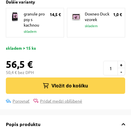
Ďalšie varianty
pre mačky
granule pro
Doxneo Duck
14,5 €
1,0 €
psy s
vzorek
 pre mačky
kachnou
skladem
skladem
ie podložky
skladem > 15 ks
56,5 €
vé poukazy
+
-
50,4 € bez DPH
Vložit do košíku
Porovnať
Pridať medzi obľúbené
Popis produktu