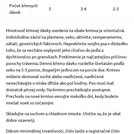
Počet kŕmnych
5
3-4
2-3
dávok
Hmotnosť kŕmnej dávky uvedená na obale krmiva je orientačná.
Individuálne závisí na plemene, veku, aktivite, temperamente,
záťaži, genetických faktoroch.
Neprekŕmte svojho psa v dôsledku
toho, že sa necháte ovplyvniť jeho chuťou do jedla a
dychtivosťou po granuliach.
Prekŕmenie je najčastejšou príčinou
poruchy trávenia.
Dennú kŕmnu dávku rozdeľte šteňatám podľa
veku na 5-3 porcie, dospelým jedincom na porcie dve.
Krmivo
môžete skrmovať suché alebo navlhčené, navlhčené
nenechávajte v miske dlhšie ako pol hodiny.
Pes musí mať
dostatok pitnej vody. Na krmivo prechádzajte postupne.
Prechodu na nové krmivo venujte niekoľko dní, kedy budete
miešať nové so súčasným.
Skladujte na suchom a chladnom mieste. Uistite sa, že je obal
dobre uzavretý.
Dátum minimálnej trvanlivosti, číslo šarže a registračné číslo