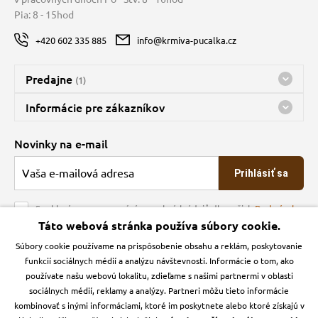
Pia: 8 - 15hod
+420 602 335 885
info@krmiva-pucalka.cz
Predajne
(1)
Predajňa a sklad Kbely
Informácie pre zákazníkov
nes máme otvorené 08:00 - 16:00
Doprava
Novinky na e-mail
O spoločnosti
Prihlásiť sa
Veľkoobchod
Obchodné podmienky
Souhlasím se zpracováním osobních údajů dle našich
Podmínek
ochrany osobních údajů
Táto webová stránka používa súbory cookie.
Kontakt
Súbory cookie používame na prispôsobenie obsahu a reklám, poskytovanie
Krmiva Pučálka na sociálnych sieťach
Podmienky ochrany osobných údajov
funkcií sociálnych médií a analýzu návštevnosti. Informácie o tom, ako
Zásady používanie cookies a Google Analytics
používate našu webovú lokalitu, zdieľame s našimi partnermi v oblasti
Instagran
Facebook
sociálnych médií, reklamy a analýzy. Partneri môžu tieto informácie
kombinovať s inými informáciami, ktoré im poskytnete alebo ktoré získajú v