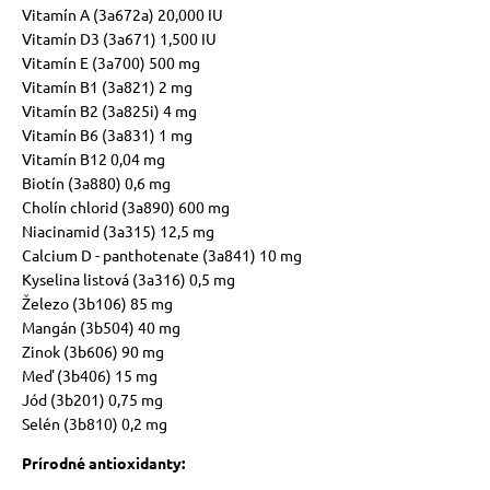
Vitamín A (3a672a) 20,000 IU
Vitamín D3 (3a671) 1,500 IU
Vitamín E (3a700) 500 mg
Vitamín B1 (3a821) 2 mg
Vitamín B2 (3a825i) 4 mg
Vitamín B6 (3a831) 1 mg
Vitamín B12 0,04 mg
Biotín (3a880) 0,6 mg
Cholín chlorid (3a890) 600 mg
Niacinamid (3a315) 12,5 mg
Calcium D - panthotenate (3a841) 10 mg
Kyselina listová (3a316) 0,5 mg
Železo (3b106) 85 mg
Mangán (3b504) 40 mg
Zinok (3b606) 90 mg
Meď (3b406) 15 mg
Jód (3b201) 0,75 mg
Selén (3b810) 0,2 mg
Prírodné antioxidanty: