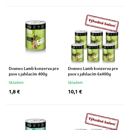
 a ohlávky
pre mačky
re psov
 pre mačky
my
ie podložky
výcvik
vé poukazy
Doxneo Lamb konzerva pre
Doxneo Lamb konzerva pre
psov s jahňacím 400g
psov s jahňacím 6x400g
osť
Skladem
Skladem
1,8 €
10,1 €
nie so psom