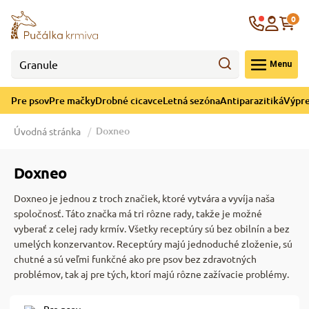
né cicavce
ná sezóna
re mačky
ýpredaj
re psov
Krajina
0
 - CZK
Menu
górii Drobné cicavce
egórii Letná sezóna
ategórii Pre mačky
ategórii Výpredaj
ategórii Pre psov
Pre psov
Pre mačky
Drobné cicavce
Letná sezóna
Antiparazitiká
Výpre
 pre psov
 pre mačky
 a ochladenie
Doxneo
Úvodná stránka
y pre psov
y pre mačky
e hračky
Doxneo
Doxneo je jednou z troch značiek, ktoré vytvára a vyvíja naša
 pre psov
 pre mačky
 prostriedky
te
e
spoločnosť. Táto značka má tri rôzne rady, takže je možné
vyberať z celej rady krmív. Všetky receptúry sú bez obilnín a bez
umelých konzervantov. Receptúry majú jednoduché zloženie, sú
 pre psov
 pre mačky
lky
chutné a sú veľmi funkčné ako pre psov bez zdravotných
problémov, tak aj pre tých, ktorí majú rôzne zažívacie problémy.
pre psov
 a podstielka