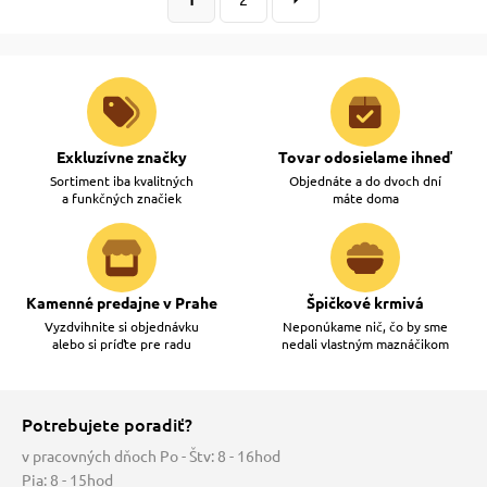
Exkluzívne značky
Tovar odosielame ihneď
Sortiment iba kvalitných
Objednáte a do dvoch dní
a funkčných značiek
máte doma
Kamenné predajne v Prahe
Špičkové krmivá
Vyzdvihnite si objednávku
Neponúkame nič, čo by sme
alebo si príďte pre radu
nedali vlastným maznáčikom
Potrebujete poradiť?
v pracovných dňoch Po - Štv: 8 - 16hod
Pia: 8 - 15hod