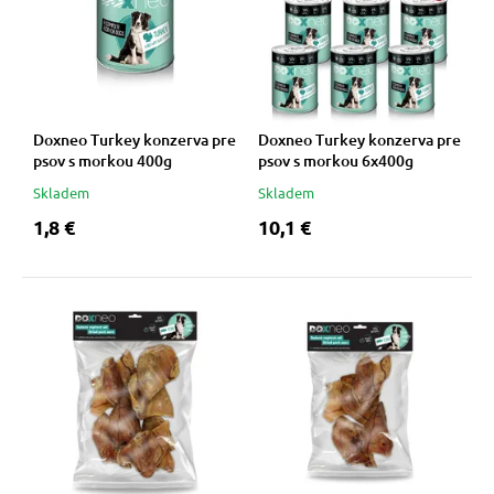
vé poukazy
Doxneo Turkey konzerva pre
Doxneo Turkey konzerva pre
psov s morkou 400g
psov s morkou 6x400g
Skladem
Skladem
1,8 €
10,1 €