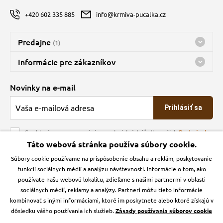
+420 602 335 885
info@krmiva-pucalka.cz
Predajne
(1)
Predajňa a sklad Kbely
Informácie pre zákazníkov
Bohužiaľ, momentálne máme zatvorené
Doprava
Novinky na e-mail
O spoločnosti
Prihlásiť sa
Veľkoobchod
Obchodné podmienky
Souhlasím se zpracováním osobních údajů dle našich
Podmínek
ochrany osobních údajů
Táto webová stránka používa súbory cookie.
Kontakt
Súbory cookie používame na prispôsobenie obsahu a reklám, poskytovanie
Krmiva Pučálka na sociálnych sieťach
Podmienky ochrany osobných údajov
funkcií sociálnych médií a analýzu návštevnosti. Informácie o tom, ako
Zásady používanie cookies a Google Analytics
používate našu webovú lokalitu, zdieľame s našimi partnermi v oblasti
Instagran
Facebook
sociálnych médií, reklamy a analýzy. Partneri môžu tieto informácie
kombinovať s inými informáciami, ktoré im poskytnete alebo ktoré získajú v
dôsledku vášho používania ich služieb.
Zásady používania súborov cookie