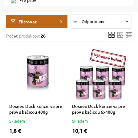
Pre psov
 prostriedky
 prostriedky
Filtrovat
Odporúčame
Počet produktov:
26
pre mačky
 a vitamíny
 pre psov
ky a pelechy
pre psov
re mačky
 pre psov
my
Doxneo Duck konzerva pre
Doxneo Duck konzerva pre
psov s kačicou 400g
psov s kačicou 6x400g
e pre psov
e pre mačky
Skladem
Skladem
1,8 €
10,1 €