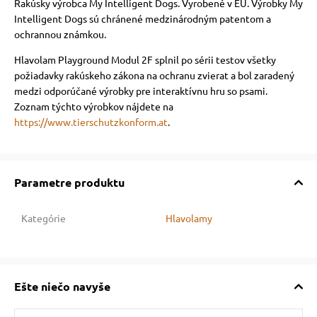
Rakúsky výrobca My Intelligent Dogs. Vyrobené v EÚ. Výrobky My
Intelligent Dogs sú chránené medzinárodným patentom a
ochrannou známkou.
Hlavolam Playground Modul 2F splnil po sérii testov všetky
požiadavky rakúskeho zákona na ochranu zvierat a bol zaradený
medzi odporúčané výrobky pre interaktívnu hru so psami.
Zoznam týchto výrobkov nájdete na
https://www.tierschutzkonform.at
.
Parametre produktu
Kategórie
Hlavolamy
Ešte niečo navyše