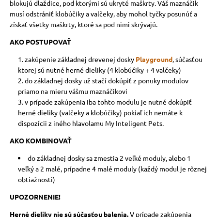
blokujú dlaždice, pod ktorými sú ukryté maškrty. Váš maznáčik
musí odstrániť klobúčiky a valčeky, aby mohol tyčky posunúť a
získať všetky maškrty, ktoré sa pod nimi skrývajú.
AKO POSTUPOVAŤ
zakúpenie základnej drevenej dosky
Playground
, súčasťou
ktorej sú nutné herné dieliky (4 klobúčiky + 4 valčeky)
do základnej dosky už stačí dokúpiť z ponuky modulov
priamo na mieru vášmu maznáčikovi
v prípade zakúpenia iba tohto modulu je nutné dokúpiť
herné dieliky (valčeky a klobúčiky) pokiaľ ich nemáte k
dispozícii z iného hlavolamu My Inteligent Pets.
AKO KOMBINOVAŤ
do základnej dosky sa zmestia 2 veľké moduly, alebo 1
veľký a 2 malé, prípadne 4 malé moduly (každý modul je rôznej
obtiažnosti)
UPOZORNENIE!
Herné dieliky nie sú súčasťou balenia.
V prípade zakúpenia