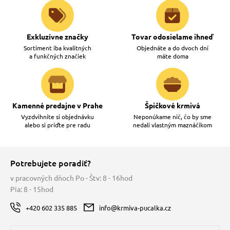
Exkluzívne značky
Tovar odosielame ihneď
Sortiment iba kvalitných
Objednáte a do dvoch dní
a funkčných značiek
máte doma
Kamenné predajne v Prahe
Špičkové krmivá
Vyzdvihnite si objednávku
Neponúkame nič, čo by sme
alebo si príďte pre radu
nedali vlastným maznáčikom
Potrebujete poradiť?
v pracovných dňoch Po - Štv: 8 - 16hod
Pia: 8 - 15hod
+420 602 335 885
info@krmiva-pucalka.cz