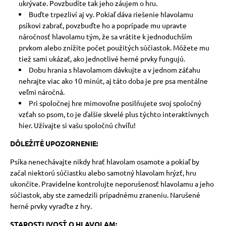
ukrývate. Povzbudíte tak jeho záujem o hru.
Buďte trpezliví aj vy. Pokiaľ dáva riešenie hlavolamu
psíkovi zabrať, povzbuďte ho a poprípade mu upravte
náročnosť hlavolamu tým, že sa vrátite k jednoduchším
prvkom alebo znížite počet použitých súčiastok. Môžete mu
tiež sami ukázať, ako jednotlivé herné prvky fungujú.
Dobu hrania s hlavolamom dávkujte a v jednom záťahu
nehrajte viac ako 10 minút, aj táto doba je pre psa mentálne
veľmi náročná.
Pri spoločnej hre mimovoľne posilňujete svoj spoločný
vzťah so psom, to je ďalšie skvelé plus týchto interaktívnych
hier. Užívajte si vašu spoločnú chvíľu!
DÔLEŽITÉ UPOZORNENIE:
Psíka nenechávajte nikdy hrať hlavolam osamote a pokiaľ by
začal niektorú súčiastku alebo samotný hlavolam hrýzť, hru
ukončite.
Pravidelne kontrolujte neporušenosť hlavolamu a jeho
súčiastok, aby ste zamedzili prípadnému zraneniu. Narušené
herné prvky vyraďte z hry.
STAROSTLIVOSŤ O HLAVOLAM: