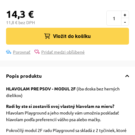
14,3 €
+
-
11,8 € bez DPH
Vložit do košíku
Porovnať
Pridať medzi obľúbené
Popis produktu
HLAVOLAM PRE PSOV - MODUL 2F
(iba doska bez herných
dielikov)
Radi by ste si zostavili svoj vlastný hlavolam na mieru?
Hlavolam Playground a jeho moduly vám umožnia poskladať
hlavolam podľa preferencií vášho psa alebo mačky.
Pokročilý modul 2F radu Playground sa skladá z 2 tyčiniek, ktoré