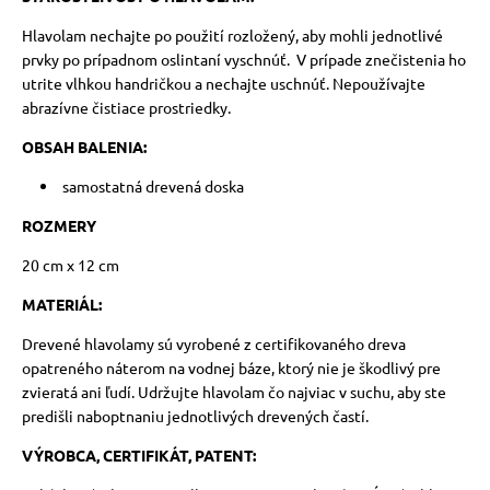
Hlavolam nechajte po použití rozložený, aby mohli jednotlivé
prvky po prípadnom oslintaní vyschnúť.
V prípade znečistenia ho
utrite vlhkou handričkou a nechajte uschnúť. Nepoužívajte
abrazívne čistiace prostriedky.
OBSAH BALENIA:
samostatná drevená doska
ROZMERY
20 cm x 12 cm
MATERIÁL:
Drevené hlavolamy sú vyrobené z certifikovaného dreva
opatreného náterom na vodnej báze, ktorý nie je škodlivý pre
zvieratá ani ľudí. Udržujte hlavolam čo najviac v suchu, aby ste
predišli naboptnaniu jednotlivých drevených častí.
VÝROBCA, CERTIFIKÁT, PATENT: