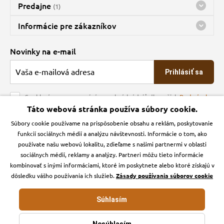
Predajne
(1)
Predajňa a sklad Kbely
Informácie pre zákazníkov
Bohužiaľ, momentálne máme zatvorené
Doprava
Novinky na e-mail
O spoločnosti
Prihlásiť sa
Veľkoobchod
Obchodné podmienky
Souhlasím se zpracováním osobních údajů dle našich
Podmínek
ochrany osobních údajů
Táto webová stránka používa súbory cookie.
Kontakt
Súbory cookie používame na prispôsobenie obsahu a reklám, poskytovanie
Krmiva Pučálka na sociálnych sieťach
Podmienky ochrany osobných údajov
funkcií sociálnych médií a analýzu návštevnosti. Informácie o tom, ako
Zásady používanie cookies a Google Analytics
používate našu webovú lokalitu, zdieľame s našimi partnermi v oblasti
Instagran
Facebook
sociálnych médií, reklamy a analýzy. Partneri môžu tieto informácie
kombinovať s inými informáciami, ktoré im poskytnete alebo ktoré získajú v
dôsledku vášho používania ich služieb.
Zásady používania súborov cookie
Súhlasím
Krmiva-pucalka.sk © 2026. Webdesign
Litvanyi.sk
.
E-shop vytvorila