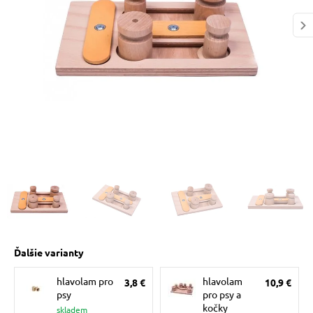
 prostriedky
pre mačky
 a vitamíny
ky a pelechy
re mačky
my
Ďalšie varianty
e pre mačky
hlavolam pro
hlavolam
3,8 €
10,9 €
psy
pro psy a
kočky
skladem