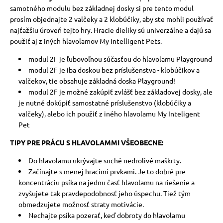
samotného modulu bez základnej dosky si pre tento modul
prosím objednajte 2 valčeky a 2 klobúčiky, aby ste mohli používať
najťažšiu úroveň tejto hry. Hracie dieliky sú univerzálne a dajú sa
použiť aj z iných hlavolamov My Intelligent Pets.
modul 2F je ľubovoľnou súčasťou do hlavolamu Playground
modul 2F je iba doskou bez príslušenstva - klobúčikov a
valčekov, tie obsahuje základná doska Playground!
modul 2F je možné zakúpiť zvlášť bez základovej dosky, ale
je nutné dokúpiť samostatné príslušenstvo (klobúčiky a
valčeky), alebo ich použiť z iného hlavolamu My Inteligent
Pet
TIPY PRE PRÁCU S HLAVOLAMMI VŠEOBECNE:
Do hlavolamu ukrývajte suché nedrolivé maškrty.
Začínajte s menej hracími prvkami. Je to dobré pre
koncentráciu psíka na jednu časť hlavolamu na riešenie a
zvyšujete tak pravdepodobnosť jeho úspechu. Tiež tým
obmedzujete možnosť straty motivácie.
Nechajte psíka pozerať, keď dobroty do hlavolamu