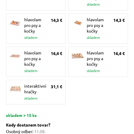
pre mačky
skladem
hlavolam
hlavolam
14,3 €
14,3 €
 pre mačky
pro psy a
pro psy a
kočky
kočky
skladem
skladem
ie podložky
hlavolam
hlavolam
16,4 €
16,4 €
pro psy a
pro psy a
vé poukazy
kočky
kočky
skladem
skladem
interaktivní
31,1 €
hračky
skladem
skladem > 15 ks
Kedy dostanem tovar?
Osobný odber:
11.08.