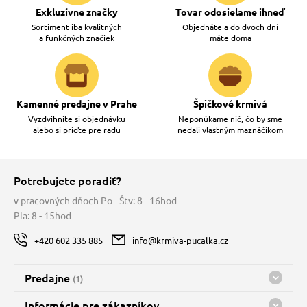
Exkluzívne značky
Tovar odosielame ihneď
Sortiment iba kvalitných
Objednáte a do dvoch dní
a funkčných značiek
máte doma
Kamenné predajne v Prahe
Špičkové krmivá
Vyzdvihnite si objednávku
Neponúkame nič, čo by sme
alebo si príďte pre radu
nedali vlastným maznáčikom
Potrebujete poradiť?
v pracovných dňoch Po - Štv: 8 - 16hod
Pia: 8 - 15hod
+420 602 335 885
info@krmiva-pucalka.cz
Predajne
(1)
Predajňa a sklad Kbely
Informácie pre zákazníkov