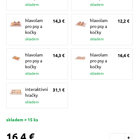
pre mačky
skladem
skladem
hlavolam
hlavolam
14,3 €
12,2 €
 pre mačky
pro psy a
pro psy a
kočky
kočky
skladem
skladem
ie podložky
hlavolam
hlavolam
14,3 €
16,4 €
pro psy a
pro psy a
vé poukazy
kočky
kočky
skladem
skladem
interaktivní
31,1 €
hračky
skladem
skladem > 15 ks
16,4 €
+