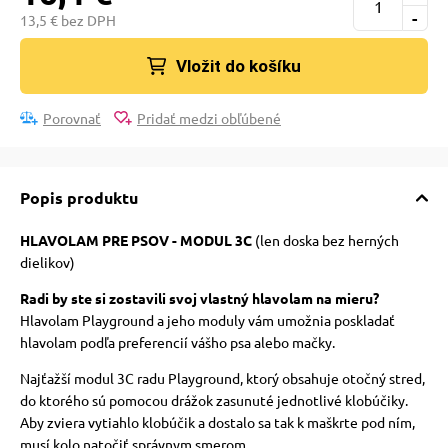
-
13,5 € bez DPH
Vložit do košíku
Porovnať
Pridať medzi obľúbené
Popis produktu
HLAVOLAM PRE PSOV - MODUL 3C
(len doska bez herných
dielikov)
Radi by ste si zostavili svoj vlastný hlavolam na mieru?
Hlavolam Playground a jeho moduly vám umožnia poskladať
hlavolam podľa preferencií vášho psa alebo mačky.
Najťažší modul 3C radu Playground, ktorý obsahuje otočný stred,
do ktorého sú pomocou drážok zasunuté jednotlivé klobúčiky.
Aby zviera vytiahlo klobúčik a dostalo sa tak k maškrte pod ním,
musí kolo natočiť správnym smerom.