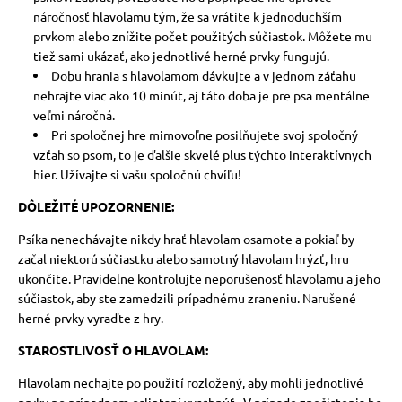
náročnosť hlavolamu tým, že sa vrátite k jednoduchším
prvkom alebo znížite počet použitých súčiastok. Môžete mu
tiež sami ukázať, ako jednotlivé herné prvky fungujú.
Dobu hrania s hlavolamom dávkujte a v jednom záťahu
nehrajte viac ako 10 minút, aj táto doba je pre psa mentálne
veľmi náročná.
Pri spoločnej hre mimovoľne posilňujete svoj spoločný
vzťah so psom, to je ďalšie skvelé plus týchto interaktívnych
hier. Užívajte si vašu spoločnú chvíľu!
DÔLEŽITÉ UPOZORNENIE:
Psíka nenechávajte nikdy hrať hlavolam osamote a pokiaľ by
začal niektorú súčiastku alebo samotný hlavolam hrýzť, hru
ukončite.
Pravidelne kontrolujte neporušenosť hlavolamu a jeho
súčiastok, aby ste zamedzili prípadnému zraneniu. Narušené
herné prvky vyraďte z hry.
STAROSTLIVOSŤ O HLAVOLAM:
Hlavolam nechajte po použití rozložený, aby mohli jednotlivé