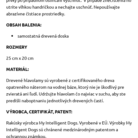
prvky po prípadnom oslintaní vyschnúť.
V prípade znečistenia ho
utrite vlhkou handričkou a nechajte uschnúť. Nepoužívajte
abrazívne čistiace prostriedky.
OBSAH BALENIA:
samostatná drevená doska
ROZMERY
25 cm x 20 cm
MATERIÁL:
Drevené hlavolamy sú vyrobené z certifikovaného dreva
opatreného náterom na vodnej báze, ktorý nie je škodlivý pre
zvieratá ani ľudí. Udržujte hlavolam čo najviac v suchu, aby ste
predišli naboptnaniu jednotlivých drevených častí.
VÝROBCA, CERTIFIKÁT, PATENT:
Rakúsky výrobca My Intelligent Dogs. Vyrobené v EÚ. Výrobky My
Intelligent Dogs sú chránené medzinárodným patentom a
ochrannou známkou.