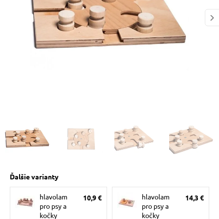
 prostriedky
pre mačky
 a vitamíny
ky a pelechy
re mačky
my
Ďalšie varianty
e pre mačky
hlavolam
hlavolam
10,9 €
14,3 €
pro psy a
pro psy a
kočky
kočky