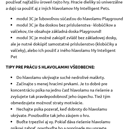
používať najťažšiu úroveň tejto hry. Hracie dieliky sú univerzálne
a dajú sa použiť aj z iných hlavolamov My Intelligent Pets.
modul 3C je ľubovoľnou súčasťou do hlavolamu Playground
modul 3C je iba doskou bez príslušenstva - klobúčikov a
valčekov, tie obsahuje základná doska Playground!
modul 3C je možné zakúpiť zvlášť bez základovej dosky,
ale je nutné dokúpiť samostatné príslušenstvo (klobúčiky a
valčeky), alebo ich použiť z iného hlavolamu My Inteligent
Pet
TIPY PRE PRÁCU S HLAVOLAMMI VŠEOBECNE:
Do hlavolamu ukrývajte suché nedrolivé maškrty.
Začínajte s menej hracími prvkami. Je to dobré pre
koncentráciu psíka na jednu časť hlavolamu na riešenie a
zvyšujete tak pravdepodobnosť jeho úspechu. Tiež tým
obmedzujete možnosť straty motivácie.
Nechajte psíka pozerať, keď dobroty do hlavolamu
ukrývate. Povzbudíte tak jeho záujem o hru.
Buďte trpezliví aj vy. Pokiaľ dáva riešenie hlavolamu
psíkovi zabrať, povzbuďte ho a poprípade mu upravte