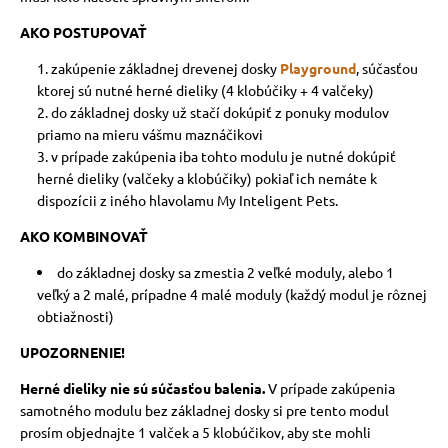
AKO POSTUPOVAŤ
zakúpenie základnej drevenej dosky
Playground
, súčasťou
ktorej sú nutné herné dieliky (4 klobúčiky + 4 valčeky)
do základnej dosky už stačí dokúpiť z ponuky modulov
priamo na mieru vášmu maznáčikovi
v prípade zakúpenia iba tohto modulu je nutné dokúpiť
herné dieliky (valčeky a klobúčiky) pokiaľ ich nemáte k
dispozícii z iného hlavolamu My Inteligent Pets.
AKO KOMBINOVAŤ
do základnej dosky sa zmestia 2 veľké moduly, alebo 1
veľký a 2 malé, prípadne 4 malé moduly (každý modul je rôznej
obtiažnosti)
UPOZORNENIE!
Herné dieliky nie sú súčasťou balenia.
V prípade zakúpenia
samotného modulu bez základnej dosky si pre tento modul
prosím objednajte 1
valček
a 5 klobúčikov, aby ste mohli