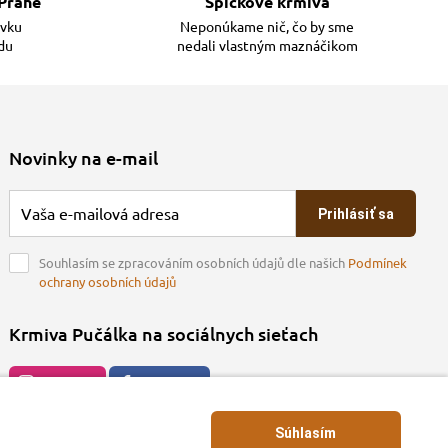
Prahe
Špičkové krmivá
ávku
Neponúkame nič, čo by sme
adu
nedali vlastným maznáčikom
Novinky na e-mail
Prihlásiť sa
Souhlasím se zpracováním osobních údajů dle našich
Podmínek
ochrany osobních údajů
Krmiva Pučálka na sociálnych sieťach
Instagran
Facebook
Súhlasím