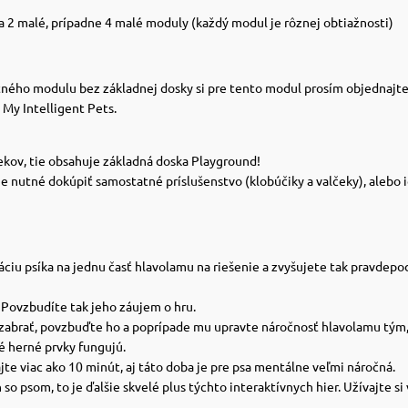
 a 2 malé, prípadne 4 malé moduly (každý modul je rôznej obtiažnosti)
ého modulu bez základnej dosky si pre tento modul prosím objednajte 4 
 My Intelligent Pets.
čekov, tie obsahuje základná doska Playground!
je nutné dokúpiť samostatné príslušenstvo (klobúčiky a valčeky), alebo 
ráciu psíka na jednu časť hlavolamu na riešenie a zvyšujete tak pravd
 Povzbudíte tak jeho záujem o hru.
vi zabrať, povzbuďte ho a poprípade mu upravte náročnosť hlavolamu tým
é herné prvky fungujú.
e viac ako 10 minút, aj táto doba je pre psa mentálne veľmi náročná.
o psom, to je ďalšie skvelé plus týchto interaktívnych hier. Užívajte si