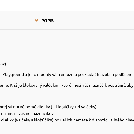
POPIS
kov)
 Playground a jeho moduly vám umožnia poskladať hlavolam podľa prefe
enie. Kríž je blokovaný valčekmi, ktoré musí váš maznáčik odstrániť, ab
orej sú nutné herné dieliky (4 klobúčiky + 4 valčeky)
o na mieru vášmu maznáčikovi
ieliky (valčeky a klobúčiky) pokiaľ ich nemáte k dispozícii z iného hla