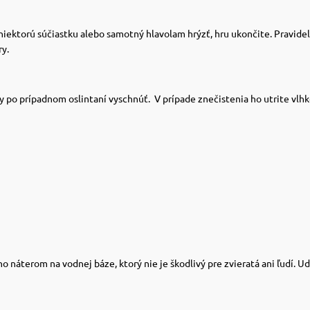
niektorú súčiastku alebo samotný hlavolam hrýzť, hru ukončite.
Pravidel
y.
ky po prípadnom oslintaní vyschnúť.
V prípade znečistenia ho utrite vlh
náterom na vodnej báze, ktorý nie je škodlivý pre zvieratá ani ľudí. Udr