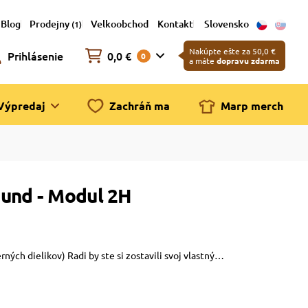
Blog
Prodejny
Velkoobchod
Kontakt
Slovensko
(1)
Nakúpte ešte za 50,0 €
Prihlásenie
0,0 €
0
a máte
dopravu zdarma
Výpredaj
Zachráň ma
Marp merch
und - Modul 2H
h dielikov) Radi by ste si zostavili svoj vlastný…