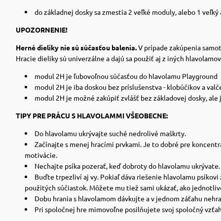
do základnej dosky sa zmestia 2 veľké moduly, alebo 1 veľký
UPOZORNENIE!
Herné dieliky nie sú súčasťou balenia.
V prípade zakúpenia samotn
Hracie dieliky sú univerzálne a dajú sa použiť aj z iných hlavolamov
modul 2H je ľubovoľnou súčasťou do hlavolamu Playground
modul 2H je iba doskou bez príslušenstva - klobúčikov a val
modul 2H je možné zakúpiť zvlášť bez základovej dosky, ale 
TIPY PRE PRÁCU S HLAVOLAMMI VŠEOBECNE:
Do hlavolamu ukrývajte suché nedrolivé maškrty.
Začínajte s menej hracími prvkami. Je to dobré pre koncent
motivácie.
Nechajte psíka pozerať, keď dobroty do hlavolamu ukrývate.
Buďte trpezliví aj vy. Pokiaľ dáva riešenie hlavolamu psíko
použitých súčiastok. Môžete mu tiež sami ukázať, ako jednotliv
Dobu hrania s hlavolamom dávkujte a v jednom záťahu nehrajt
Pri spoločnej hre mimovoľne posilňujete svoj spoločný vzťah s