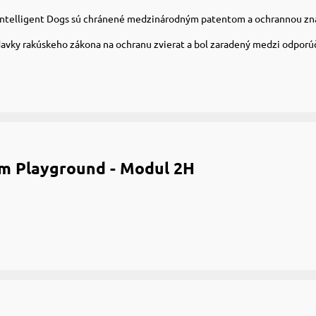
y Intelligent Dogs sú chránené medzinárodným patentom a ochrannou z
davky rakúskeho zákona na ochranu zvierat a bol zaradený medzi odporúč
m Playground - Modul 2H