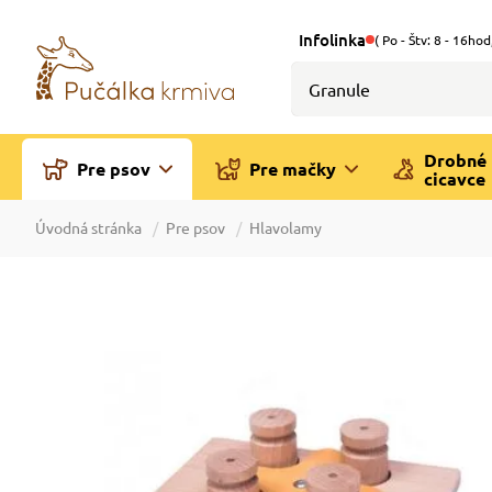
Infolinka
( Po - Štv: 8 - 16hod
Drobné
Pre psov
Pre mačky
cicavce
Úvodná stránka
Pre psov
Hlavolamy