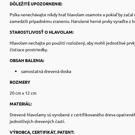
DÔLEŽITÉ UPOZORNENIE:
Psíka nenechávajte nikdy hrať hlavolam osamote a pokiaľ by začal 
zamedzili prípadnému zraneniu. Narušené herné prvky vyraďte z hr
STAROSTLIVOSŤ O HLAVOLAM:
Hlavolam nechajte po použití rozložený, aby mohli jednotlivé prv
čistiace prostriedky.
OBSAH BALENIA:
samostatná drevená doska
ROZMERY
20 cm x 12 cm
MATERIÁL:
Drevené hlavolamy sú vyrobené z certifikovaného dreva opatreného 
jednotlivých drevených častí.
VÝROBCA, CERTIFIKÁT, PATENT: