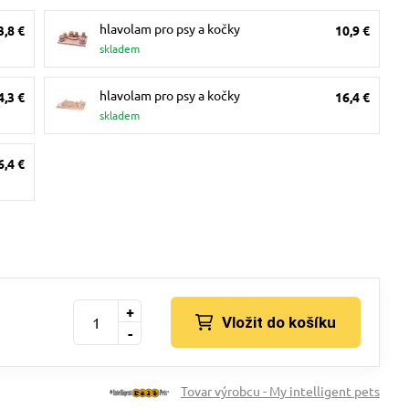
hlavolam pro psy a kočky
3,8 €
10,9 €
skladem
hlavolam pro psy a kočky
4,3 €
16,4 €
skladem
6,4 €
+
Vložit do košíku
-
Tovar výrobcu - My intelligent pets