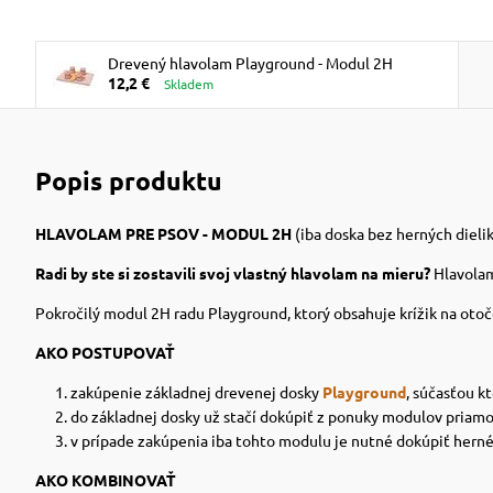
Drevený hlavolam Playground - Modul 2H
12,2 €
Skladem
Popis produktu
HLAVOLAM PRE PSOV - MODUL 2H
(iba doska bez herných dieli
Radi by ste si zostavili svoj vlastný hlavolam na mieru?
Hlavolam
Pokročilý modul 2H radu Playground, ktorý obsahuje krížik na otoč
AKO POSTUPOVAŤ
zakúpenie základnej drevenej dosky
Playground
, súčasťou kt
do základnej dosky už stačí dokúpiť z ponuky modulov priam
v prípade zakúpenia iba tohto modulu je nutné dokúpiť herné d
AKO KOMBINOVAŤ