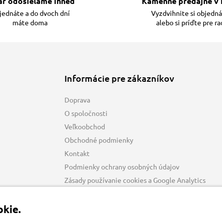
ar odosielame ihneď
Kamenné predajne v 
ednáte a do dvoch dní
Vyzdvihnite si objedn
máte doma
alebo si príďte pre r
Informácie pre zákazníkov
Doprava
O spoločnosti
Veľkoobchod
Obchodné podmienky
Kontakt
Podmienky ochrany osobných údajov
Zásady používanie cookies a Google Analytics
kie.