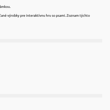
námkou.
ané výrobky pre interaktívnu hru so psami.
Zoznam týchto