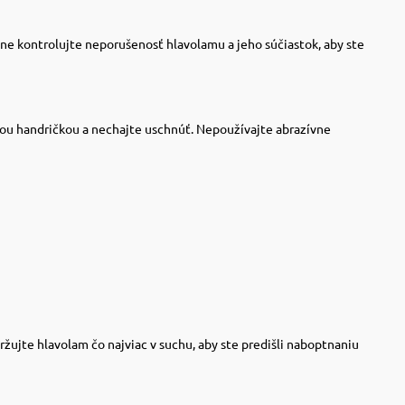
ne kontrolujte neporušenosť hlavolamu a jeho súčiastok, aby ste
kou handričkou a nechajte uschnúť. Nepoužívajte abrazívne
žujte hlavolam čo najviac v suchu, aby ste predišli naboptnaniu