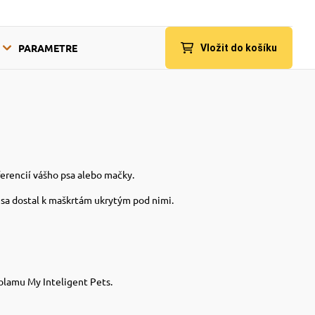
PARAMETRE
Vložit do košíku
rencií vášho psa alebo mačky.
y sa dostal k maškrtám ukrytým pod nimi.
volamu My Inteligent Pets.