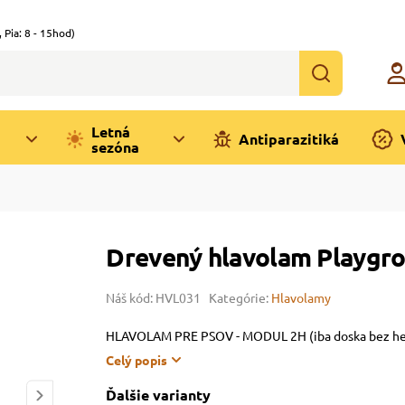
,
Pia: 8 - 15hod)
Letná
Antiparazitiká
sezóna
Drevený hlavolam Playgro
Náš kód: HVL031
Kategórie:
Hlavolamy
HLAVOLAM PRE PSOV - MODUL 2H (iba doska bez hernýc
Celý popis
Ďalšie varianty