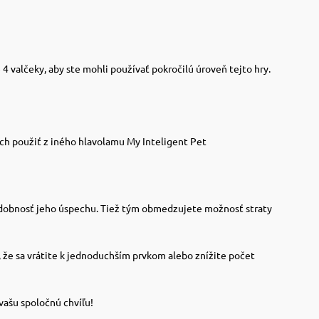
valčeky, aby ste mohli používať pokročilú úroveň tejto hry.
ich použiť z iného hlavolamu My Inteligent Pet
epodobnosť jeho úspechu. Tiež tým obmedzujete možnosť straty
, že sa vrátite k jednoduchším prvkom alebo znížite počet
 vašu spoločnú chvíľu!