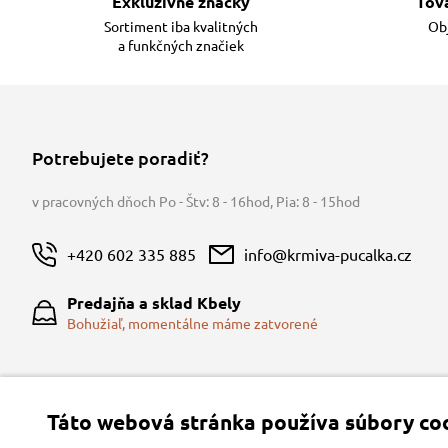
Exkluzívne značky
Tov
Sortiment iba kvalitných
Obj
a funkčných značiek
Potrebujete poradiť?
v pracovných dňoch Po - Štv: 8 - 16hod
,
Pia: 8 - 15hod
+420 602 335 885
info@krmiva-pucalka.cz
Predajňa a sklad Kbely
Bohužiaľ, momentálne máme zatvorené
Táto webová stránka používa súbory coo