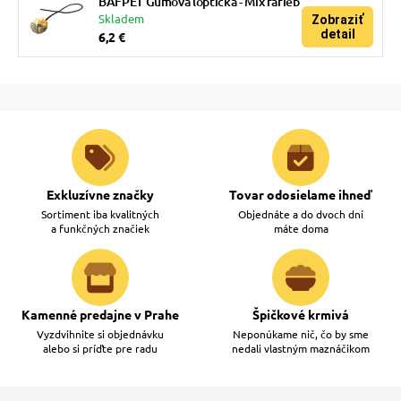
BAFPET Gumová loptička - Mix farieb
Skladem
Zobraziť
detail
6,2 €
Exkluzívne značky
Tovar odosielame ihneď
Sortiment iba kvalitných
Objednáte a do dvoch dní
a funkčných značiek
máte doma
Kamenné predajne v Prahe
Špičkové krmivá
Vyzdvihnite si objednávku
Neponúkame nič, čo by sme
alebo si príďte pre radu
nedali vlastným maznáčikom