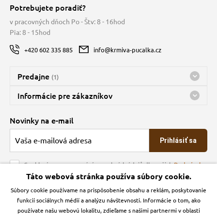
Potrebujete poradiť?
v pracovných dňoch Po - Štv: 8 - 16hod
Pia: 8 - 15hod
+420 602 335 885
info@krmiva-pucalka.cz
Predajne
(1)
Predajňa a sklad Kbely
Informácie pre zákazníkov
Bohužiaľ, momentálne máme zatvorené
Doprava
Novinky na e-mail
O spoločnosti
Prihlásiť sa
Veľkoobchod
Obchodné podmienky
Souhlasím se zpracováním osobních údajů dle našich
Podmínek
ochrany osobních údajů
Táto webová stránka používa súbory cookie.
Kontakt
Súbory cookie používame na prispôsobenie obsahu a reklám, poskytovanie
Krmiva Pučálka na sociálnych sieťach
Podmienky ochrany osobných údajov
funkcií sociálnych médií a analýzu návštevnosti. Informácie o tom, ako
Zásady používanie cookies a Google Analytics
používate našu webovú lokalitu, zdieľame s našimi partnermi v oblasti
Instagran
Facebook