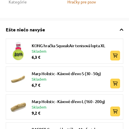
Kategórie
Hračky pre psov
Ešte niečo navyše
KONG hračka SqueakAir tenisová lopta XL
Skladem
6,3 €
Marp Holistic - Kávové dřevo S (30 - 50g)
Skladem
6,7 €
Marp Holistic - Kávové dřevo L (160 - 200g)
Skladem
9,2 €