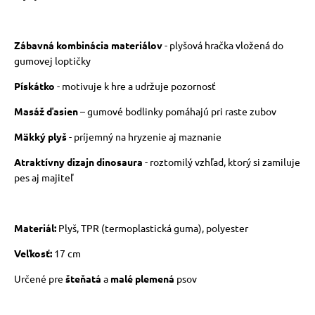
Zábavná kombinácia materiálov
- plyšová hračka vložená do
gumovej loptičky
Pískátko
- motivuje k hre a udržuje pozornosť
Masáž ďasien
– gumové bodlinky pomáhajú pri raste zubov
Mäkký plyš
- príjemný na hryzenie aj maznanie
Atraktívny dizajn dinosaura
- roztomilý vzhľad, ktorý si zamiluje
pes aj majiteľ
Materiál:
Plyš, TPR (termoplastická guma), polyester
Veľkosť:
17 cm
Určené pre
šteňatá
a
malé plemená
psov