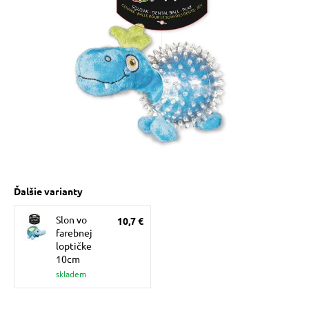
 prostriedky
pre mačky
 a vitamíny
ky a pelechy
re mačky
Ďalšie varianty
Slon vo
10,7 €
my
farebnej
loptičke
10cm
e pre mačky
skladem