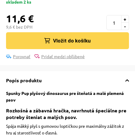
skladem 2 ks
pre mačky
11,6 €
+
 pre mačky
-
9,6 € bez DPH
Vložit do košíku
ie podložky
Porovnať
Pridať medzi obľúbené
vé poukazy
Popis produktu
Spunky Pup plyšový dinosaurus pre šteňatá a malé plemená
psov
Rozkošná a zábavná hračka, navrhnutá špeciálne pre
potreby šteniat a malých psov.
Spája mäkký plyš s gumovou loptičkou pre maximálny zážitok z
hry aj starostlivosť o ďasná.