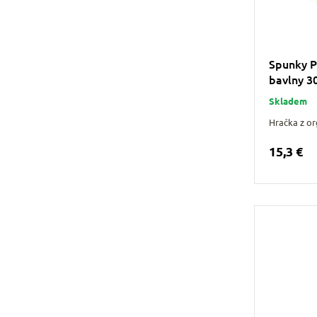
Spunky P
bavlny 
Skladem
Hračka z or
15,3 €