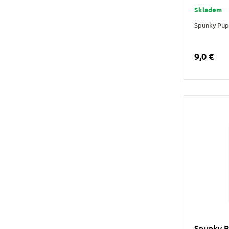
Skladem
Spunky Pup
9,0 €
Spunky P