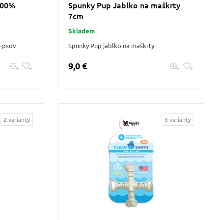
100%
Spunky Pup Jablko na maškrty
7cm
Skladem
e psov
Spunky Pup jablko na maškrty
9,0 €
Pridať do košíku
2 varianty
3 varianty