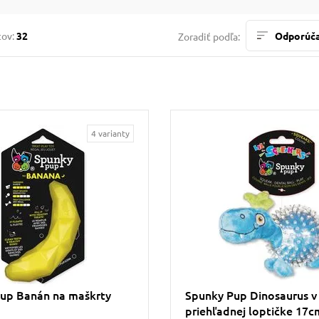
tov:
32
Odporúč
Zoradiť podľa:
4 varianty
up Banán na maškrty
Spunky Pup Dinosaurus v
priehľadnej loptičke 17c