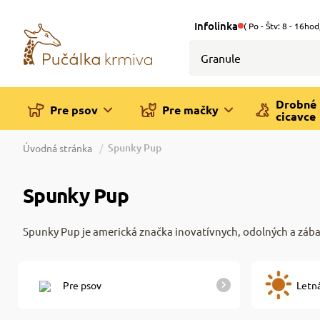
Infolinka
( Po - Štv: 8 - 16hod
Drobné
Pre psov
Pre mačky
cicavce
Spunky Pup
Úvodná stránka
Spunky Pup
Spunky Pup je americká značka inovatívnych, odolných a zábavn
Pre psov
Letn