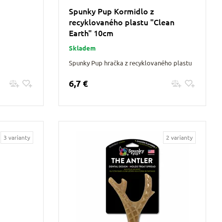
Spunky Pup Kormidlo z
m
recyklovaného plastu "Clean
Earth" 10cm
Skladem
Spunky Pup hračka z recyklovaného plastu
6,7 €
Pridať do košíku
3 varianty
2 varianty