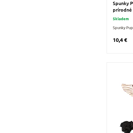
Spunky P
prírodné
Skladem
Spunky Pup
10,4 €