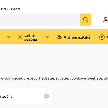
,
Pia: 8 - 15hod)
Letná
Antiparazitiká
sezóna
ých hračiek pre psov. Hádzacie, žuvacie, výcvikové, svietiace, blik
á sezóna