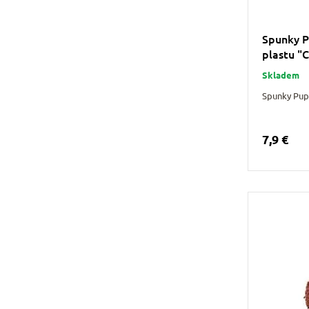
Spunky P
plastu "
Skladem
Spunky Pup
7,9 €