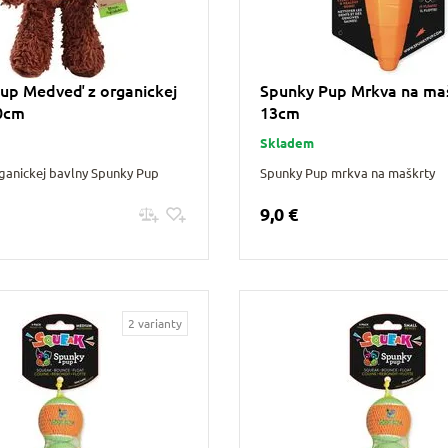
up Medveď z organickej
Spunky Pup Mrkva na ma
30cm
13cm
Skladem
ganickej bavlny Spunky Pup
Spunky Pup mrkva na maškrty
9,0 €
Zobraziť detail
Pridať do košíku
2 varianty