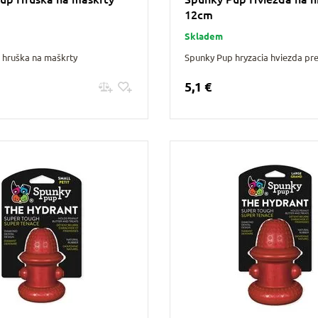
12cm
Skladem
 hruška na maškrty
Spunky Pup hryzacia hviezda pr
5,1 €
Pridať do košíku
Pridať do košíku