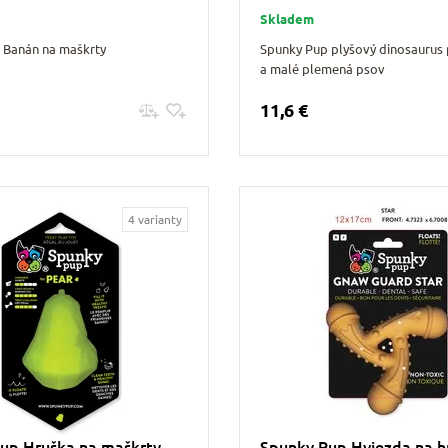
Skladem
 Banán na maškrty
Spunky Pup plyšový dinosaurus 
a malé plemená psov
11,6 €
Pridať do košíku
Pridať do košíku
4 varianty
up Hruška na maškrty
Spunky Pup Hviezda na h