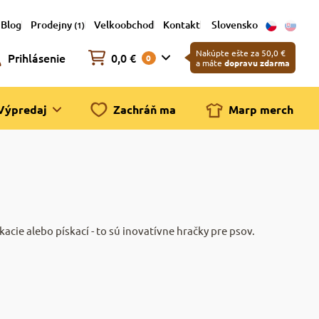
Blog
Prodejny
Velkoobchod
Kontakt
Slovensko
(1)
Nakúpte ešte za 50,0 €
Prihlásenie
0,0 €
0
a máte
dopravu zdarma
Výpredaj
Zachráň ma
Marp merch
acie alebo pískací - to sú inovatívne hračky pre psov.