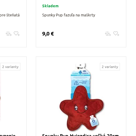
Skladem
pre šteňatá
Spunky Pup fazuľa na maškrty
9,0 €
Pridať do košíku
2 varianty
2 varianty
ryzenie
Spunky Pup Hviezdica veľká 20cm