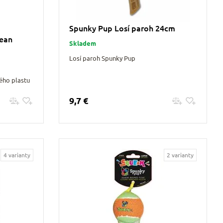
Spunky Pup Losí paroh 24cm
lean
Skladem
Losí paroh Spunky Pup
ého plastu
9,7 €
Pridať do košíku
4 varianty
2 varianty