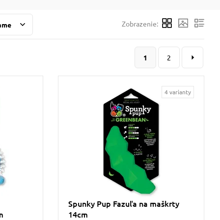
Zobrazenie:
ame
1
2
4 varianty
Spunky Pup Fazuľa na maškrty
m
14cm