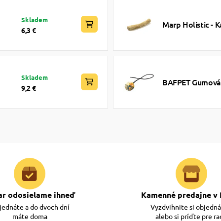
Skladem
Marp Holistic - K
6,3 €
Skladem
BAFPET Gumová l
9,2 €
ar odosielame ihneď
Kamenné predajne v 
ednáte a do dvoch dní
Vyzdvihnite si objedn
máte doma
alebo si príďte pre r