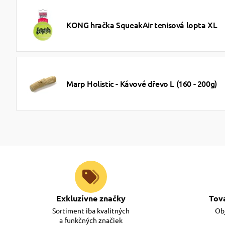
KONG hračka SqueakAir tenisová lopta XL
Marp Holistic - Kávové dřevo L (160 - 200g)
Exkluzívne značky
Tov
Sortiment iba kvalitných
Obj
a funkčných značiek