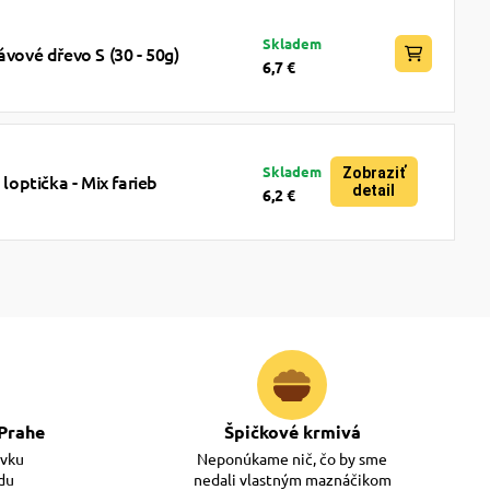
Skladem
ávové dřevo S (30 - 50g)
6,7 €
Skladem
Zobraziť
optička - Mix farieb
detail
6,2 €
Prahe
Špičkové krmivá
ávku
Neponúkame nič, čo by sme
adu
nedali vlastným maznáčikom