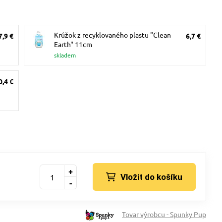
Krúžok z recyklovaného plastu "Clean
7,9 €
6,7 €
Earth" 11cm
skladem
0,4 €
+
Vložit do košíku
-
Tovar výrobcu - Spunky Pup