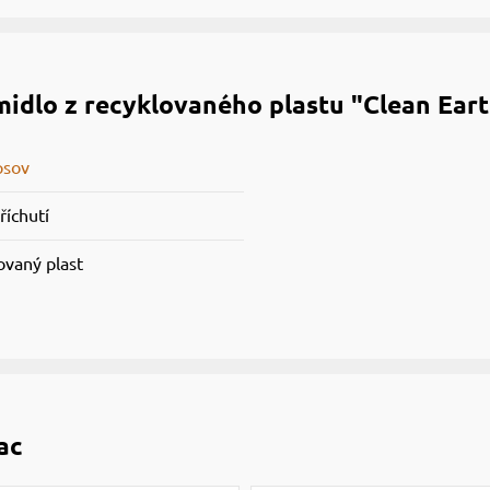
idlo z recyklovaného plastu "Clean Ear
psov
říchutí
ovaný plast
ac