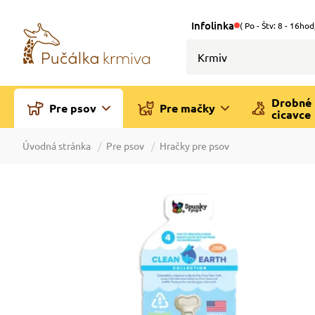
Infolinka
( Po - Štv: 8 - 16hod
Drobné
Pre psov
Pre mačky
cicavce
Úvodná stránka
Pre psov
Hračky pre psov