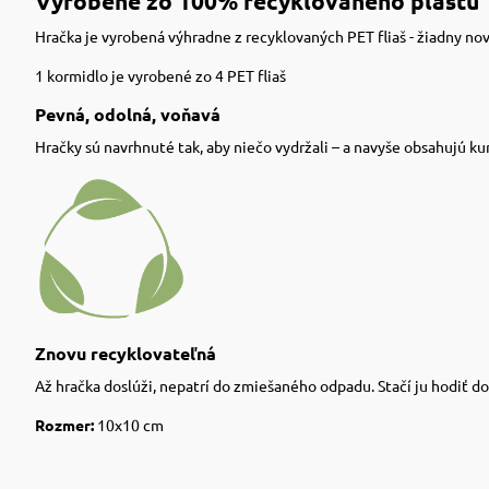
Vyrobené zo 100% recyklovaného plastu
Hračka je vyrobená výhradne z recyklovaných PET fliaš - žiadny nov
1 kormidlo je vyrobené zo 4 PET fliaš
Pevná, odolná, voňavá
Hračky sú navrhnuté tak, aby niečo vydržali – a navyše obsahujú kur
Znovu recyklovateľná
Až hračka doslúži, nepatrí do zmiešaného odpadu. Stačí ju hodiť d
Rozmer:
10x10 cm