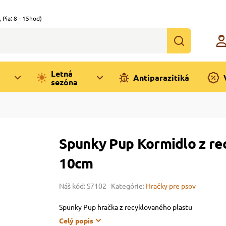
,
Pia: 8 - 15hod)
Letná
Antiparazitiká
sezóna
Spunky Pup Kormidlo z re
10cm
Náš kód: S7102
Kategórie:
Hračky pre psov
Spunky Pup hračka z recyklovaného plastu
Celý popis