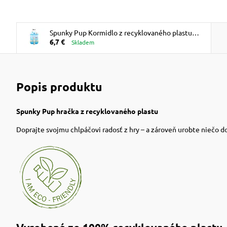
Spunky Pup Kormidlo z recyklovaného plastu
6,7 €
"Clean Earth" 10cm
Skladem
Popis produktu
Spunky Pup hračka z recyklovaného plastu
Doprajte svojmu chlpáčovi radosť z hry – a zároveň urobte niečo d