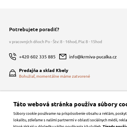
Potrebujete poradiť?
v pracovných dňoch Po - Štv: 8 - 16hod
,
Pia: 8 - 15hod
+420 602 335 885
info@krmiva-pucalka.cz
Predajňa a sklad Kbely
Bohužiaľ, momentálne máme zatvorené
Táto webová stránka používa súbory coo
Súbory cookie používame na prispôsobenie obsahu a reklám, poskytov
lokalitu, zdieľame s našimi partnermi v oblasti sociálnych médií, re
ktoré získajú v dôsledku vášho používania ich služieb.
Zásady použí