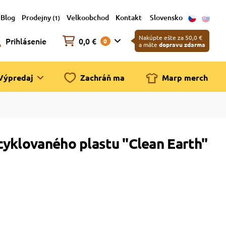
Blog
Prodejny
Velkoobchod
Kontakt
Slovensko
(1)
Nakúpte ešte za 50,0 €
Prihlásenie
0,0 €
0
a máte
dopravu zdarma
Výpredaj
Zachráň ma
Marp merch
cyklovaného plastu "Clean Earth"