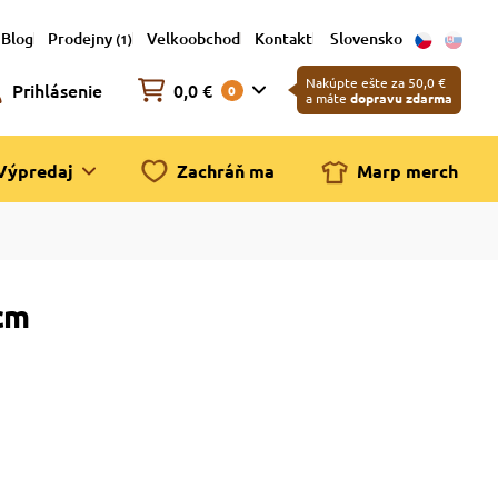
Blog
Prodejny
Velkoobchod
Kontakt
Slovensko
(1)
Nakúpte ešte za 50,0 €
Prihlásenie
0,0 €
0
a máte
dopravu zdarma
Výpredaj
Zachráň ma
Marp merch
cm