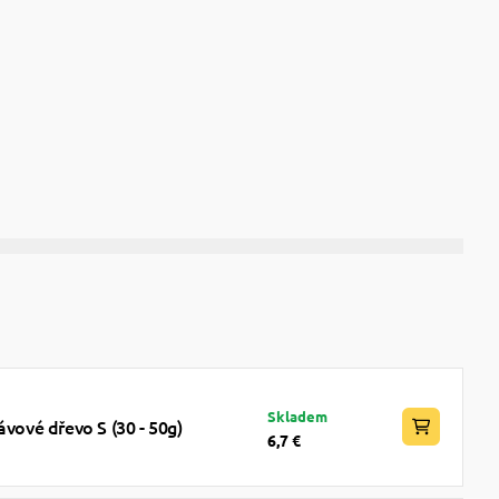
Skladem
ávové dřevo S (30 - 50g)
6,7 €