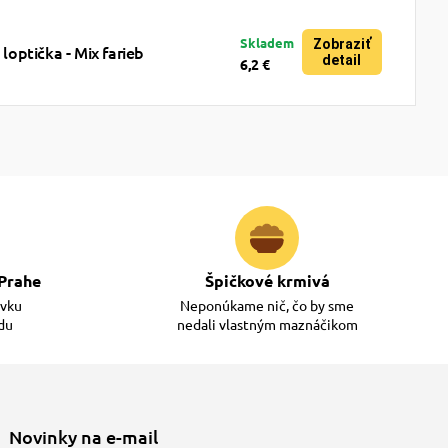
Skladem
Zobraziť
optička - Mix farieb
detail
6,2 €
Prahe
Špičkové krmivá
ávku
Neponúkame nič, čo by sme
adu
nedali vlastným maznáčikom
Novinky na e-mail