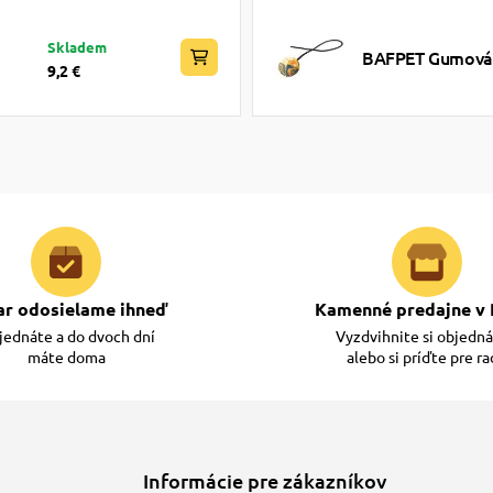
Skladem
BAFPET Gumová l
9,2 €
ar odosielame ihneď
Kamenné predajne v 
ednáte a do dvoch dní
Vyzdvihnite si objedn
máte doma
alebo si príďte pre r
Informácie pre zákazníkov