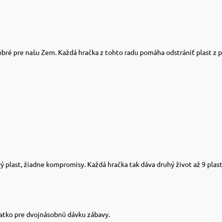
obré pre našu Zem. Každá hračka z tohto radu pomáha odstrániť plast z pr
ý plast, žiadne kompromisy. Každá hračka tak dáva druhý život až 9 plast
katko pre dvojnásobnú dávku zábavy.