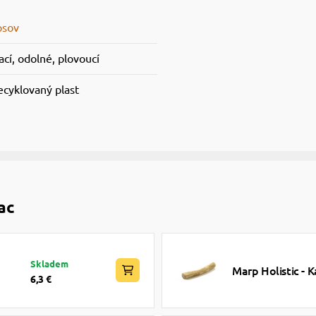
psov
cí, odolné, plovoucí
recyklovaný plast
ac
Skladem
Marp Holistic - K
6,3 €