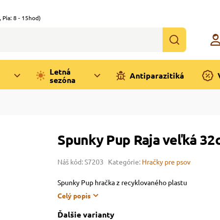
,
Pia: 8 - 15hod)
Letná
Antiparazitiká
sezóna
Spunky Pup Raja veľká 32
Náš kód: S7203
Kategórie:
Hračky pre psov
Spunky Pup hračka z recyklovaného plastu
Celý popis
Ďalšie varianty