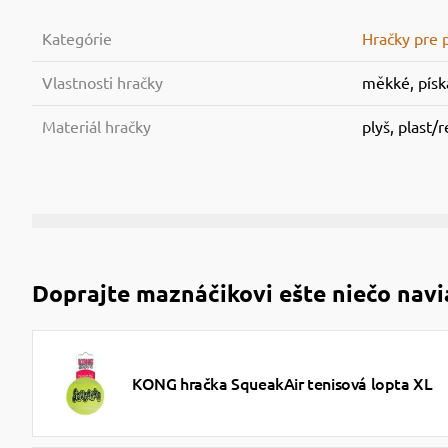
Kategórie
Hračky pre 
Vlastnosti hračky
měkké, píska
Materiál hračky
plyš, plast/
Doprajte maznáčikovi ešte niečo navi
KONG hračka SqueakAir tenisová lopta XL