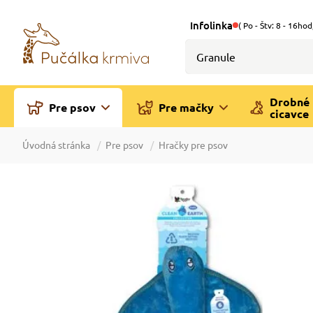
Infolinka
( Po - Štv: 8 - 16hod
Drobné
Pre psov
Pre mačky
cicavce
Úvodná stránka
Pre psov
Hračky pre psov