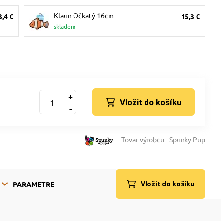
Klaun Očkatý 16cm
3,4 €
15,3 €
skladem
+
Vložit do košíku
-
Tovar výrobcu - Spunky Pup
PARAMETRE
Vložit do košíku