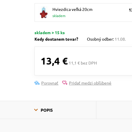
Hviezdica veľká 20cm
1
skladem
skladem > 15 ks
Kedy dostanem tovar?
Osobný odber:
11.08.
13,4 €
11,1 € bez DPH
Porovnať
Pridať medzi obľúbené
POPIS