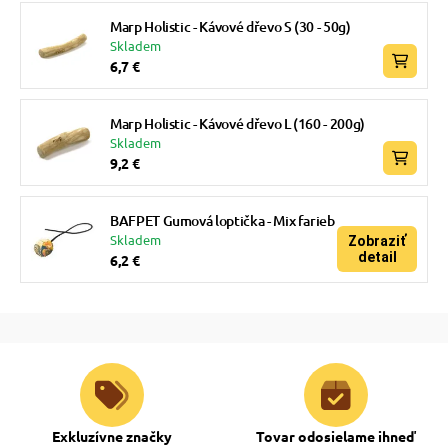
Marp Holistic - Kávové dřevo S (30 - 50g)
Skladem
6,7 €
Marp Holistic - Kávové dřevo L (160 - 200g)
Skladem
9,2 €
BAFPET Gumová loptička - Mix farieb
Skladem
Zobraziť
detail
6,2 €
Exkluzívne značky
Tovar odosielame ihneď