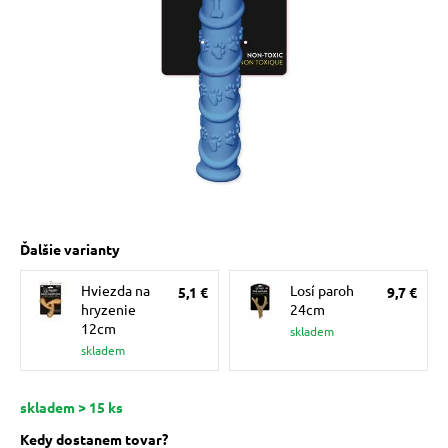
 prostriedky
pre mačky
 a vitamíny
ky a pelechy
Ďalšie varianty
re mačky
Hviezda na
Losí paroh
5,1 €
9,7 €
hryzenie
24cm
my
12cm
skladem
skladem
e pre mačky
skladem > 15 ks
Kedy dostanem tovar?