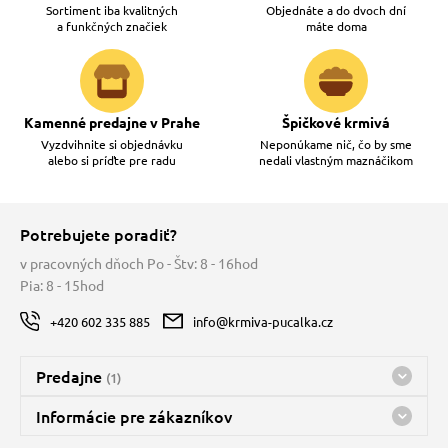
Sortiment iba kvalitných
Objednáte a do dvoch dní
a funkčných značiek
máte doma
Kamenné predajne v Prahe
Špičkové krmivá
Vyzdvihnite si objednávku
Neponúkame nič, čo by sme
alebo si príďte pre radu
nedali vlastným maznáčikom
Potrebujete poradiť?
v pracovných dňoch Po - Štv: 8 - 16hod
Pia: 8 - 15hod
+420 602 335 885
info@krmiva-pucalka.cz
Predajne
(1)
Predajňa a sklad Kbely
Informácie pre zákazníkov
Bohužiaľ, momentálne máme zatvorené