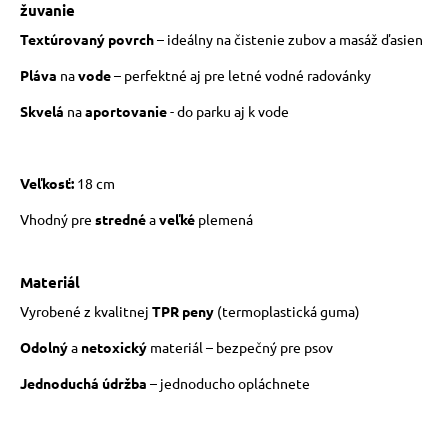
žuvanie
Textúrovaný povrch
– ideálny na čistenie zubov a masáž ďasien
Pláva
na
vode
– perfektné aj pre letné vodné radovánky
Skvelá
na
aportovanie
- do parku aj k vode
Veľkosť:
18 cm
Vhodný pre
stredné
a
veľké
plemená
Materiál
Vyrobené z kvalitnej
TPR peny
(termoplastická guma)
Odolný
a
netoxický
materiál – bezpečný pre psov
Jednoduchá údržba
– jednoducho opláchnete