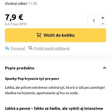
pre mačky
Osobný odber:
11.08.
7,9 €
+
 pre mačky
-
6,6 € bez DPH
Vložit do košíku
ie podložky
Porovnať
Pridať medzi obľúbené
vé poukazy
Popis produktu
Spunky Pup hryzacia tyč pre psov
Ľahká, ale pritom extrémne odolná tyč, ktorú si váš pes zamiluje!
Ideálna na hryzenie, aportovanie aj hru vo vode.
Ľahká a pevná – ľahko sa hádže, ale vydrží aj intenzívne