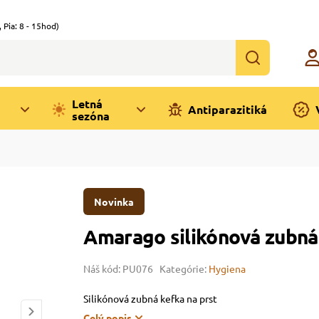
,
Pia: 8 - 15hod)
Letná
Antiparazitiká
sezóna
Novinka
Amarago silikónová zubná 
Náš kód: PU076
Kategórie:
Hygiena
Silikónová zubná kefka na prst
Celý popis