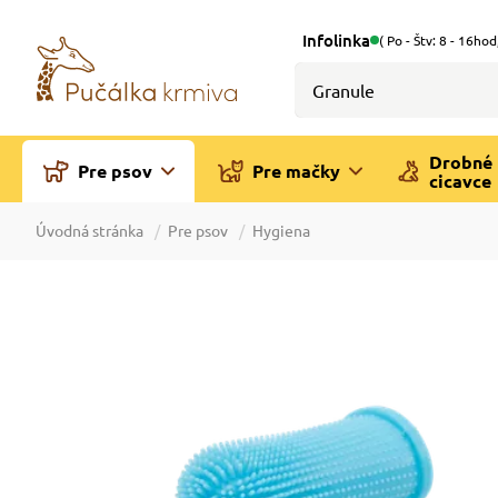
Infolinka
( Po - Štv: 8 - 16hod
Drobné
Pre psov
Pre mačky
cicavce
Úvodná stránka
Pre psov
Hygiena