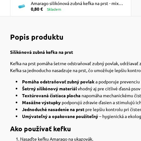
Amarago silikónová zubná kefka na prst - mix
0,80 €
farieb
Skladem
Popis produktu
Silikónová zubná kefka na prst
Kefka na prst pomáha šetrne odstraňovať zubný povlak, udržiavať z
Kefka sa jednoducho nasadzuje na prst, čo umožňuje lepšiu kontrolu
Pomáha odstraňovať zubný povlak
a podporuje prevenciu
Šetrný silikónový materiál
vhodný aj pre citlivé ďasná psov
Textúrovaná čistiaca plocha
napomáha mechanickému čist
Masážne výstupky
podporujú zdravie ďasien a stimulujú ic
Jednoduché nasadenie na prst
pre lepšiu kontrolu pri čiste
Umývateľný a opakovane použiteľný
– hygienická a ekolog
Ako používať kefku
Nasaďte kefku Amarago na ukazovák.