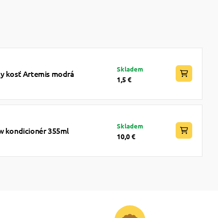
Skladem
ky kosť Artemis modrá
1,5 €
Skladem
ow kondicionér 355ml
10,0 €