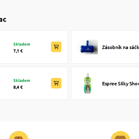
ac
Skladem
Zásobník na sáč
7,1 €
Skladem
Espree Silky Sh
8,4 €