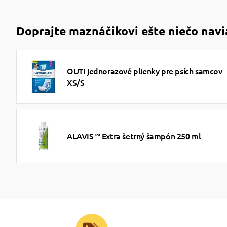
Doprajte maznáčikovi ešte niečo navi
OUT! jednorazové plienky pre psích samcov
XS/S
ALAVIS™ Extra šetrný šampón 250 ml