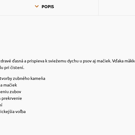
POPIS
dravé ďasná a prispieva k sviežemu dychu u psov aj mačiek. Vďaka mäkké
 pri čistení.
 tvorby zubného kameňa
 a mačiek
eniu zubov
h prekrvenie
ní
ickejšia voľba