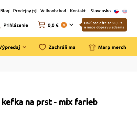
Blog
Prodejny
Velkoobchod
Kontakt
Slovensko
(1)
Nakúpte ešte za 50,0 €
Prihlásenie
0,0 €
0
a máte
dopravu zdarma
Výpredaj
Zachráň ma
Marp merch
kefka na prst - mix farieb