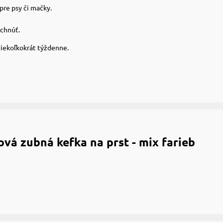
re psy či mačky.
schnúť.
niekoľkokrát týždenne.
vá zubná kefka na prst - mix farieb