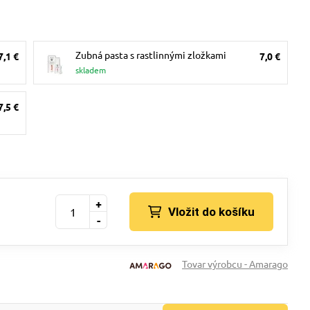
Zubná pasta s rastlinnými zložkami
7,1 €
7,0 €
skladem
7,5 €
+
Vložit do košíku
-
Tovar výrobcu - Amarago