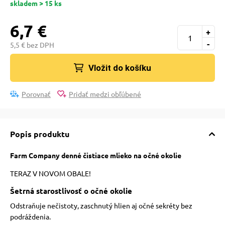
skladem > 15 ks
pre mačky
6,7 €
+
 pre mačky
-
5,5 € bez DPH
Vložit do košíku
ie podložky
Porovnať
Pridať medzi obľúbené
vé poukazy
Popis produktu
Farm Company denné čistiace mlieko na očné okolie
TERAZ V NOVOM OBALE!
Šetrná starostlivosť o očné okolie
Odstraňuje nečistoty, zaschnutý hlien aj očné sekréty bez
podráždenia.