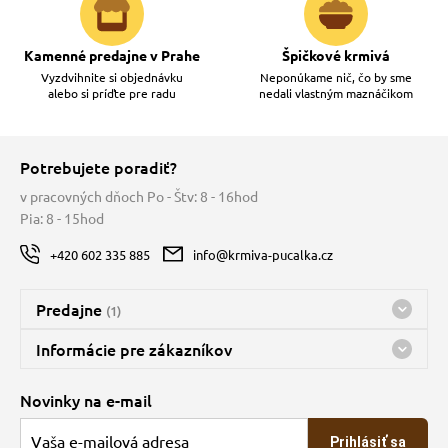
Kamenné predajne v Prahe
Špičkové krmivá
Vyzdvihnite si objednávku
Neponúkame nič, čo by sme
alebo si príďte pre radu
nedali vlastným maznáčikom
Potrebujete poradiť?
v pracovných dňoch Po - Štv: 8 - 16hod
Pia: 8 - 15hod
+420 602 335 885
info@krmiva-pucalka.cz
Predajne
(1)
Predajňa a sklad Kbely
Informácie pre zákazníkov
nes máme otvorené 08:00 - 15:00
Doprava
Novinky na e-mail
O spoločnosti
Prihlásiť sa