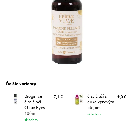
 prostriedky
pre mačky
 a vitamíny
ky a pelechy
re mačky
Ďalšie varianty
Biogance
čistič uší s
7,1 €
9,0 €
my
čistič očí
eukalyptovým
Clean Eyes
olejom
100ml
skladem
e pre mačky
skladem