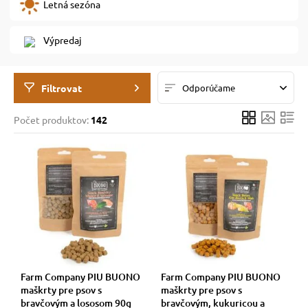
Letná sezóna
 prostriedky
 prostriedky
Výpredaj
pre mačky
 a vitamíny
Filtrovat
Odporúčame
Počet produktov:
142
 pre psov
ky a pelechy
pre psov
re mačky
 pre psov
my
e pre psov
e pre mačky
Farm Company PIU BUONO
Farm Company PIU BUONO
maškrty pre psov s
maškrty pre psov s
bravčovým a lososom 90g
bravčovým, kukuricou a