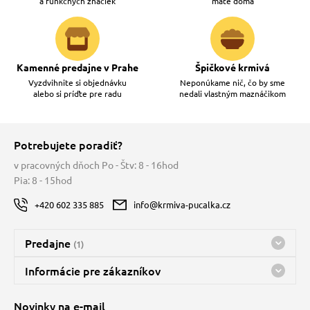
a funkčných značiek
máte doma
Kamenné predajne v Prahe
Špičkové krmivá
Vyzdvihnite si objednávku
Neponúkame nič, čo by sme
alebo si príďte pre radu
nedali vlastným maznáčikom
Potrebujete poradiť?
v pracovných dňoch Po - Štv: 8 - 16hod
Pia: 8 - 15hod
+420 602 335 885
info@krmiva-pucalka.cz
Predajne
(1)
Predajňa a sklad Kbely
Informácie pre zákazníkov
Bohužiaľ, momentálne máme zatvorené
Doprava
Novinky na e-mail