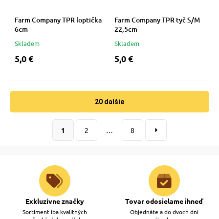
Farm Company TPR loptička
Farm Company TPR tyč S/M
6cm
22,5cm
Skladem
Skladem
5,0 €
5,0 €
20 dalšie
1
2
…
8
Exkluzívne značky
Tovar odosielame ihneď
Sortiment iba kvalitných
Objednáte a do dvoch dní