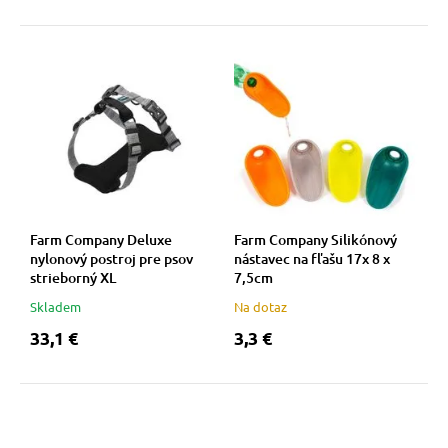
Farm Company Deluxe
Farm Company Silikónový
nylonový postroj pre psov
nástavec na fľašu 17x 8 x
strieborný XL
7,5cm
Skladem
Na dotaz
33,1 €
3,3 €