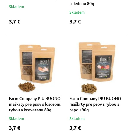
 a ohlávky
pre mačky
tekvicou 80g
Skladem
Skladem
3,7 €
3,7 €
re psov
 pre mačky
my
ie podložky
výcvik
vé poukazy
osť
Farm Company PIU BUONO
Farm Company PIU BUONO
nie so psom
maškrty pre psov s lososom,
maškrty pre psov s rybou a
rybou a krevetami 80g
repou 90g
Skladem
Skladem
3,7 €
3,7 €